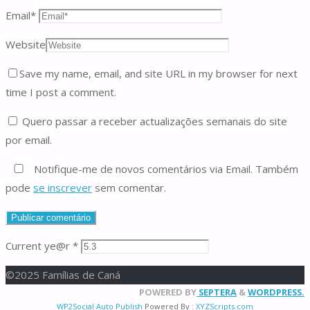
Email
*
Website
Save my name, email, and site URL in my browser for next
time I post a comment.
Quero passar a receber actualizações semanais do site
por email.
Notifique-me de novos comentários via Email. Também
pode
se inscrever
sem comentar.
Current ye@r
*
©2025 Famílias de Caná
Back
POWERED BY
SEPTERA
&
WORDPRESS.
WP2Social Auto Publish
Powered By :
XYZScripts.com