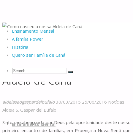
Ensinamento Mensal
Home
Aldeias de Caná
Notícias Aldeia S. Gaspar del Búfalo
Como
A família Power
nasceu a nossa Aldeia de Caná
História
Quero ser Família de Caná
Como nasceu a nossa
Search
Search
Search
Aldeia de Caná
Famílias
for:
de
aldeiasaogaspardelbufalo
30/03/2015
25/06/2016
Notícias
Caná
Aldeia S. Gaspar del Búfalo
Skip
Sinto-me abençoada por Deus pela oportunidade deste nosso
to
Ensinamento Mensal
primeiro encontro de famílias, em Proença-a-Nova. Senti que
content