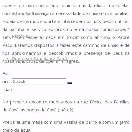
apesar de não conhecer a maioria das famílias, todas elas
nutriam em seu coração a necessidade de união entre famílias,
A família Power
a ideia de sermos suporte e intercedermos uns pelos outros,
da partilha e serviço ao próximo e da nossa comunidade, ”
História
servir sem esperar nada em troca” como afirmou o Padre
Paco. Estamos dispostos a fazer este caminho de união e de
nos aproximarmos e descobrirmos a presença de Deus na
Quero ser Família de Caná
nossa vida, capaz de operar milagres…
Foi um encontro muito simples com as famílias, com a
Search
Search
presença do Padre Paco e muito calor humano e sorrisos das
Search
crianças.
No primeiro encontro meditamos na raiz Bíblica das Famílias
for:
de Caná: as bodas de Caná (João 2).
Preparei uma mesa com uma vasilha de barro e com um jarro
cheio de água.