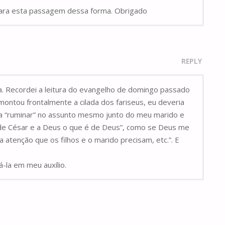
 para esta passagem dessa forma. Obrigado
REPLY
a. Recordei a leitura do evangelho de domingo passado
montou frontalmente a cilada dos fariseus, eu deveria
o a “ruminar” no assunto mesmo junto do meu marido e
é de César e a Deus o que é de Deus”, como se Deus me
 a atenção que os filhos e o marido precisam, etc.”. E
-la em meu auxílio.