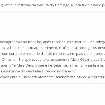
seguintes, a reflexão da Palavra do Domingo. Nunca tinha olhado
 desagradável no trabalho, após receber um e-mail de uma coleg
 a lidar com a situação. Primeiro, intuí que tal como Jesus des
 porque durante o resto do dia não me sentia em paz, continuand
ei-O melhor. E o que ecoou foi precisamente “dai a César o que 
rabalho” e “dá a Deus o que é de Deus, i.e., a harmonia na família,
a importância do que tinha sucedido no trabalho.
, consciente ou inconscientemente, também me ajudou a ir procurá