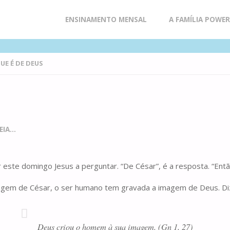
Skip
ENSINAMENTO MENSAL
A FAMÍLIA POWE
to
UE É DE DEUS
content
IA...
te domingo Jesus a perguntar. “De César”, é a resposta. “Então
gem de César, o ser humano tem gravada a imagem de Deus. Diz o
Deus criou o homem à sua imagem. (Gn 1, 27)