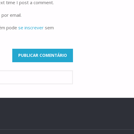
ext time I post a comment.
 por email.
bém pode
se inscrever
sem