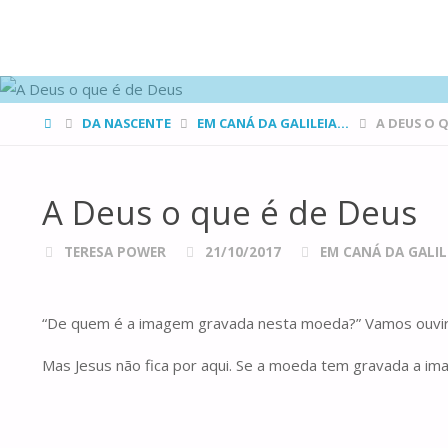
FAMÍLIAS
DE CANÁ
HOME
DA NASCENTE
EM CANÁ DA GALILEIA...
A DEUS O Q
A Deus o que é de Deus
TERESA POWER
21/10/2017
EM CANÁ DA GALILE
“De quem é a imagem gravada nesta moeda?” Vamos ouvir es
Mas Jesus não fica por aqui. Se a moeda tem gravada a ima