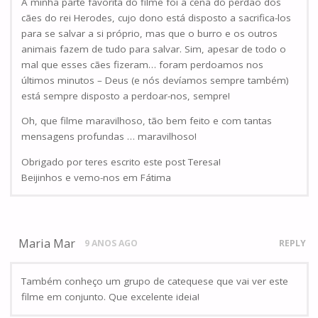
A minha parte favorita do filme foi a cena do perdão dos
cães do rei Herodes, cujo dono está disposto a sacrifica-los
para se salvar a si próprio, mas que o burro e os outros
animais fazem de tudo para salvar. Sim, apesar de todo o
mal que esses cães fizeram… foram perdoamos nos
últimos minutos – Deus (e nós devíamos sempre também)
está sempre disposto a perdoar-nos, sempre!
Oh, que filme maravilhoso, tão bem feito e com tantas
mensagens profundas … maravilhoso!
Obrigado por teres escrito este post Teresa!
Beijinhos e vemo-nos em Fátima
Maria Mar
9 ANOS AGO
REPLY
Também conheço um grupo de catequese que vai ver este
filme em conjunto. Que excelente ideia!