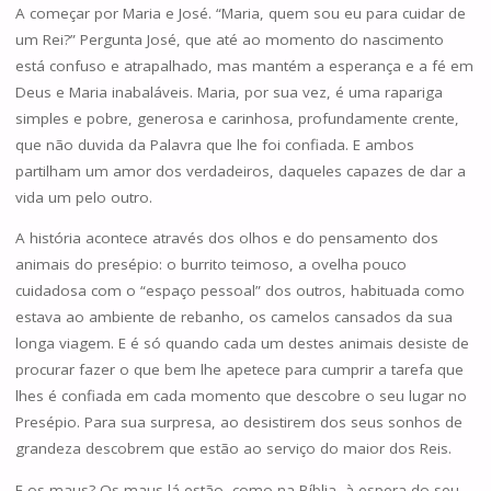
A começar por Maria e José. “Maria, quem sou eu para cuidar de
um Rei?” Pergunta José, que até ao momento do nascimento
está confuso e atrapalhado, mas mantém a esperança e a fé em
Deus e Maria inabaláveis. Maria, por sua vez, é uma rapariga
simples e pobre, generosa e carinhosa, profundamente crente,
que não duvida da Palavra que lhe foi confiada. E ambos
partilham um amor dos verdadeiros, daqueles capazes de dar a
vida um pelo outro.
A história acontece através dos olhos e do pensamento dos
animais do presépio: o burrito teimoso, a ovelha pouco
cuidadosa com o “espaço pessoal” dos outros, habituada como
estava ao ambiente de rebanho, os camelos cansados da sua
longa viagem. E é só quando cada um destes animais desiste de
procurar fazer o que bem lhe apetece para cumprir a tarefa que
lhes é confiada em cada momento que descobre o seu lugar no
Presépio. Para sua surpresa, ao desistirem dos seus sonhos de
grandeza descobrem que estão ao serviço do maior dos Reis.
E os maus? Os maus lá estão, como na Bíblia, à espera do seu