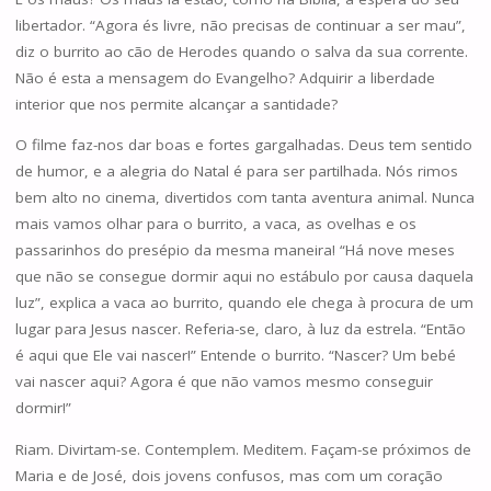
libertador. “Agora és livre, não precisas de continuar a ser mau”,
diz o burrito ao cão de Herodes quando o salva da sua corrente.
Não é esta a mensagem do Evangelho? Adquirir a liberdade
interior que nos permite alcançar a santidade?
O filme faz-nos dar boas e fortes gargalhadas. Deus tem sentido
de humor, e a alegria do Natal é para ser partilhada. Nós rimos
bem alto no cinema, divertidos com tanta aventura animal. Nunca
mais vamos olhar para o burrito, a vaca, as ovelhas e os
passarinhos do presépio da mesma maneira! “Há nove meses
que não se consegue dormir aqui no estábulo por causa daquela
luz”, explica a vaca ao burrito, quando ele chega à procura de um
lugar para Jesus nascer. Referia-se, claro, à luz da estrela. “Então
é aqui que Ele vai nascer!” Entende o burrito. “Nascer? Um bebé
vai nascer aqui? Agora é que não vamos mesmo conseguir
dormir!”
Riam. Divirtam-se. Contemplem. Meditem. Façam-se próximos de
Maria e de José, dois jovens confusos, mas com um coração