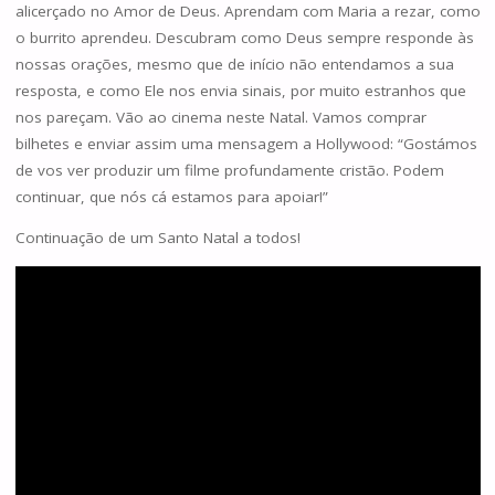
alicerçado no Amor de Deus. Aprendam com Maria a rezar, como
o burrito aprendeu. Descubram como Deus sempre responde às
nossas orações, mesmo que de início não entendamos a sua
resposta, e como Ele nos envia sinais, por muito estranhos que
nos pareçam. Vão ao cinema neste Natal. Vamos comprar
bilhetes e enviar assim uma mensagem a Hollywood: “Gostámos
de vos ver produzir um filme profundamente cristão. Podem
continuar, que nós cá estamos para apoiar!”
Continuação de um Santo Natal a todos!