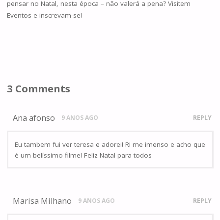
pensar no Natal, nesta época – não valerá a pena? Visitem
Eventos e inscrevam-se!
3 Comments
Ana afonso
9 ANOS AGO
REPLY
Eu tambem fui ver teresa e adorei! Ri me imenso e acho que
é um belíssimo filme! Feliz Natal para todos
Marisa Milhano
9 ANOS AGO
REPLY