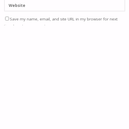
Save my name, email, and site URL in my browser for next
time I post a comment.
Quero passar a receber actualizações semanais do site por
email.
Notifique-me de novos comentários via Email. Também
pode
se inscrever
sem comentar.
Current ye@r
*