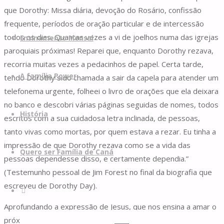
que Dorothy: Missa diária, devoção do Rosário, confissão
frequente, períodos de oração particular e de intercessão
Skip
todos os dias. Quantas vezes a vi de joelhos numa das igrejas
to
Ensinamento Mensal
paroquiais próximas! Reparei que, enquanto Dorothy rezava,
content
recorria muitas vezes a pedacinhos de papel. Certa tarde,
A família Power
tendo Dorothy sido chamada a sair da capela para atender um
telefonema urgente, folheei o livro de orações que ela deixara
no banco e descobri várias páginas seguidas de nomes, todos
História
escritos com a sua cuidadosa letra inclinada, de pessoas,
tanto vivas como mortas, por quem estava a rezar. Eu tinha a
impressão de que Dorothy rezava como se a vida das
Quero ser Família de Caná
pessoas dependesse disso, e certamente dependia.”
(Testemunho pessoal de Jim Forest no final da biografia que
escreveu de Dorothy Day).
Search
Aprofundando a expressão de Jesus, que nos ensina a amar o
próximo como a nós mesmos, S. Paulo pede-nos: