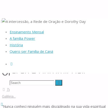
Home
Da nascente
Em Caná da Galileia...
A intercessão, a
Ensinamento Mensal
Rede de Oração e Dorothy Day
A família Power
História
Quero ser Família de Caná
A intercessão, a Rede de
Search
Oração e Dorothy Day
Famílias
Search
Search
de
Teresa Power
12/11/2017
12/11/2017
Em Caná da
Caná
Galileia...
for:
“Nunca conheci ninguém mais disciplinado na sua vida espiritual