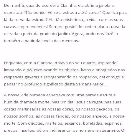
De manhã, quando acordei a Clarinha, ela abriu a janela e
espreitou: “Tão bonito! Vê-se a estrada até à curva!” Que fica para
lá da curva da estrada? Ah, tão misteriosa, a vida, com as suas
curvas surpreendentes! Sempre gostei de contemplar a curva da
estrada a partir da grade do jardim. Agora, podemos fazê-lo
também a partir da janela das meninas.
Enquanto, com a Clarinha, tratava do seu quarto, aspirando,
limpando o pó, recolocando os objetos, livros e brinquedos nas
respetivas gavetas e reorganizando os roupeiros, dei comigo a
pensar no profundo significado desta Semana Maior…
A nossa vida humana esbarrava com uma parede escura e
húmida chamada morte. Mas um dia, Jesus carregou nas suas
costas martirizadas as nossas dores, os nossos pecados, os
nossos sonhos, as nossas feridas, os nossos anseios, a nossa
morte. Com chicotes, martelos, escarros, bofetadas, espinhos,
pregos, insultos, ódio e indiferença, os homens mataram-no. O