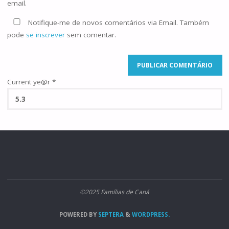
email.
Notifique-me de novos comentários via Email. Também
pode
se inscrever
sem comentar.
Current ye@r
*
©2025 Famílias de Caná
POWERED BY
SEPTERA
&
WORDPRESS.