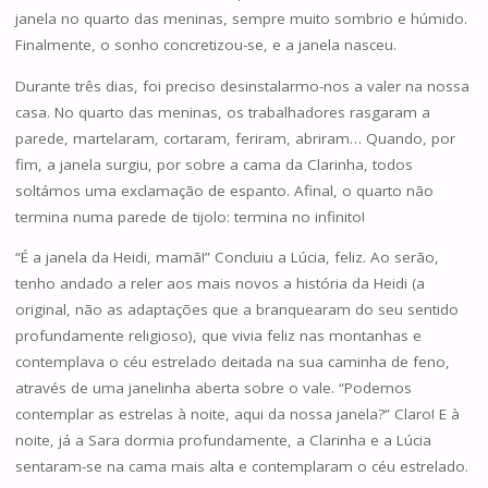
janela no quarto das meninas, sempre muito sombrio e húmido.
Finalmente, o sonho concretizou-se, e a janela nasceu.
Durante três dias, foi preciso desinstalarmo-nos a valer na nossa
casa. No quarto das meninas, os trabalhadores rasgaram a
parede, martelaram, cortaram, feriram, abriram… Quando, por
fim, a janela surgiu, por sobre a cama da Clarinha, todos
soltámos uma exclamação de espanto. Afinal, o quarto não
termina numa parede de tijolo: termina no infinito!
“É a janela da Heidi, mamã!” Concluiu a Lúcia, feliz. Ao serão,
tenho andado a reler aos mais novos a história da Heidi (a
original, não as adaptações que a branquearam do seu sentido
profundamente religioso), que vivia feliz nas montanhas e
contemplava o céu estrelado deitada na sua caminha de feno,
através de uma janelinha aberta sobre o vale. “Podemos
contemplar as estrelas à noite, aqui da nossa janela?” Claro! E à
noite, já a Sara dormia profundamente, a Clarinha e a Lúcia
sentaram-se na cama mais alta e contemplaram o céu estrelado.