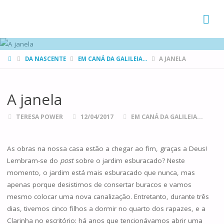
FAMÍLIAS
DE CANÁ
HOME
DA NASCENTE
EM CANÁ DA GALILEIA...
A JANELA
A janela
TERESA POWER
12/04/2017
EM CANÁ DA GALILEIA...
As obras na nossa casa estão a chegar ao fim, graças a Deus!
Lembram-se do
post
sobre o jardim esburacado? Neste
momento, o jardim está mais esburacado que nunca, mas
apenas porque desistimos de consertar buracos e vamos
mesmo colocar uma nova canalização. Entretanto, durante três
dias, tivemos cinco filhos a dormir no quarto dos rapazes, e a
Clarinha no escritório: há anos que tencionávamos abrir uma