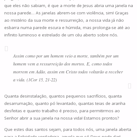
que eles não sabiam, é que a morte de Jesus abria uma janela na
nossa parede… As janelas abrem-se com violência, sim! Graças
ao mistério da sua morte e ressurreição, a nossa vida já não
esbarra numa parede escura e húmida, mas prolonga-se até ao
infinito luminoso e estrelado de um céu aberto sobre nós.
Assim como por um homem veio a morte, também por um
homem vem a ressurreição dos mortos. E, como todos
morrem em Adão, assim em Cristo todos voltarão a receber
a vida. (1Cor 15, 21-22)
Quanta desinstalação, quantos pequenos sacrifícios, quanta
desarrumação, quanto pó levantado, quantas teias de aranha
desfeitas e quanto trabalho é preciso, para permitirmos ao
Senhor abrir a sua janela na nossa vida! Estamos prontos?
Que estes dias santos sejam, para todos nós, uma janela aberta
para a Felicidade verdadeira, aquela que só Deus pode dar!