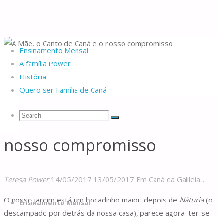
Ensinamento Mensal
Home
Da nascente
Em Caná da Galileia...
A Mãe, o Canto de Caná e o
A família Power
nosso compromisso
História
Quero ser Família de Caná
A Mãe, o Canto de Caná e o
Search
Search
Search
nosso compromisso
Famílias
for:
de
Caná
Teresa Power
14/05/2017
13/05/2017
Em Caná da Galileia...
Skip
O nosso jardim está um bocadinho maior: depois de
Náturia
(o
to
Ensinamento Mensal
descampado por detrás da nossa casa), parece agora ter-se
content