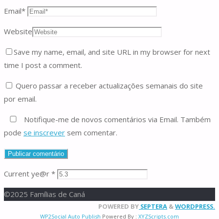
Email
*
Website
Save my name, email, and site URL in my browser for next
time I post a comment.
Quero passar a receber actualizações semanais do site
por email.
Notifique-me de novos comentários via Email. Também
pode
se inscrever
sem comentar.
Current ye@r
*
©2025 Famílias de Caná
Back
POWERED BY
SEPTERA
&
WORDPRESS.
WP2Social Auto Publish
Powered By :
XYZScripts.com