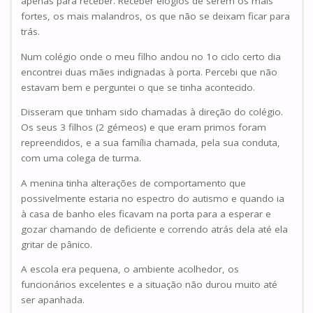
apenas para receber. Receber elogios de serem os mais
fortes, os mais malandros, os que não se deixam ficar para
trás.
Num colégio onde o meu filho andou no 1o ciclo certo dia
encontrei duas mães indignadas à porta. Percebi que não
estavam bem e perguntei o que se tinha acontecido.
Disseram que tinham sido chamadas à direção do colégio.
Os seus 3 filhos (2 gémeos) e que eram primos foram
repreendidos, e a sua família chamada, pela sua conduta,
com uma colega de turma.
A menina tinha alterações de comportamento que
possivelmente estaria no espectro do autismo e quando ia
à casa de banho eles ficavam na porta para a esperar e
gozar chamando de deficiente e correndo atrás dela até ela
gritar de pânico.
A escola era pequena, o ambiente acolhedor, os
funcionários excelentes e a situação não durou muito até
ser apanhada.