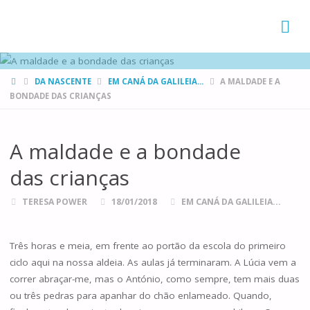
FAMÍLIAS
DE CANÁ
HOME
DA NASCENTE
EM CANÁ DA GALILEIA...
A MALDADE E A
BONDADE DAS CRIANÇAS
A maldade e a bondade
das crianças
TERESA POWER
18/01/2018
EM CANÁ DA GALILEIA...
Três horas e meia, em frente ao portão da escola do primeiro
ciclo aqui na nossa aldeia. As aulas já terminaram. A Lúcia vem a
correr abraçar-me, mas o António, como sempre, tem mais duas
ou três pedras para apanhar do chão enlameado. Quando,