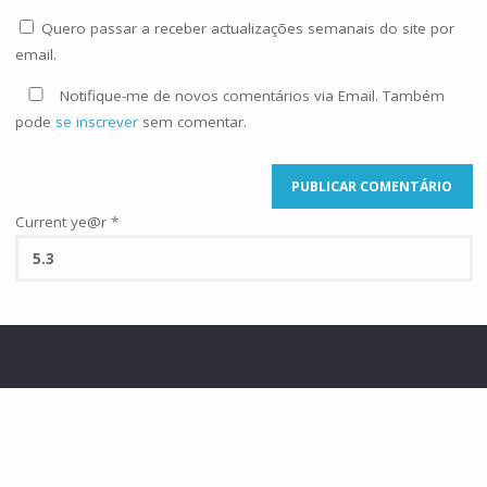
Quero passar a receber actualizações semanais do site por
email.
Notifique-me de novos comentários via Email. Também
pode
se inscrever
sem comentar.
Current ye@r
*
©2025 Famílias de Caná