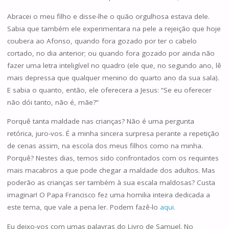
Abracei o meu filho e disse-lhe o quão orgulhosa estava dele.
Sabia que também ele experimentara na pele a rejeição que hoje
coubera ao Afonso, quando fora gozado por ter o cabelo
cortado, no dia anterior; ou quando fora gozado por ainda não
fazer uma letra inteligível no quadro (ele que, no segundo ano, lê
mais depressa que qualquer menino do quarto ano da sua sala).
E sabia o quanto, então, ele oferecera a Jesus: “Se eu oferecer
não dói tanto, não é, mãe?”
Porquê tanta maldade nas crianças? Não é uma pergunta
retórica, juro-vos. É a minha sincera surpresa perante a repetição
de cenas assim, na escola dos meus filhos como na minha.
Porquê? Nestes dias, temos sido confrontados com os requintes
mais macabros a que pode chegar a maldade dos adultos. Mas
poderão as crianças ser também à sua escala maldosas? Custa
imaginar! O Papa Francisco fez uma homilia inteira dedicada a
este tema, que vale a pena ler. Podem fazê-lo
aqui.
Eu deixo-vos com umas palavras do Livro de Samuel. No