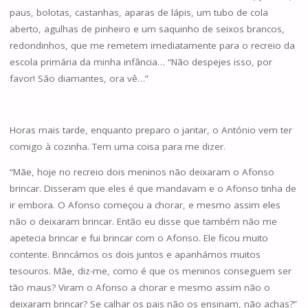
paus, bolotas, castanhas, aparas de lápis, um tubo de cola
aberto, agulhas de pinheiro e um saquinho de seixos brancos,
redondinhos, que me remetem imediatamente para o recreio da
escola primária da minha infância… “Não despejes isso, por
favor! São diamantes, ora vê…”
Horas mais tarde, enquanto preparo o jantar, o António vem ter
comigo à cozinha. Tem uma coisa para me dizer.
“Mãe, hoje no recreio dois meninos não deixaram o Afonso
brincar. Disseram que eles é que mandavam e o Afonso tinha de
ir embora. O Afonso começou a chorar, e mesmo assim eles
não o deixaram brincar. Então eu disse que também não me
apetecia brincar e fui brincar com o Afonso. Ele ficou muito
contente. Brincámos os dois juntos e apanhámos muitos
tesouros. Mãe, diz-me, como é que os meninos conseguem ser
tão maus? Viram o Afonso a chorar e mesmo assim não o
deixaram brincar? Se calhar os pais não os ensinam, não achas?”