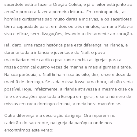
sacerdote está a fazer a Oração Coleta, e já o leitor está junto ao
ambão pronto a fazer a primeira leitura… Em contrapartida, as
homilias curtíssimas são muito claras e incisivas, e os sacerdotes
têm a capacidade para, em dois ou três minutos, tornar a Palavra
viva e eficaz, sem divagações, levando-a diretamente ao coração.
Há, claro, uma razão histórica para esta diferença: na Irlanda, e
durante toda a infância e juventude do Niall, o povo
maioritariamente católico praticante enchia as igrejas para a
missa dominical quatro vezes de manhã e mais algumas à tarde.
Na sua paróquia, o Niall tinha missa às oito, dez, onze e doze da
manhã de domingo. Se cada missa fosse uma hora, tal não seria
possível. Hoje, infelizmente, a Irlanda atravessa a mesma crise de
fé e de vocações que toda a Europa em geral, e se o número de
missas em cada domingo diminui, a meia-hora mantém-se.
Outra diferença é a decoração da igreja. Ora reparem no
cadeirão do sacerdote, na igreja da paróquia onde nos
encontrámos este verão: