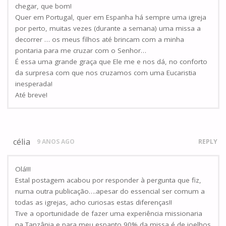
chegar, que bom!
Quer em Portugal, quer em Espanha há sempre uma igreja
por perto, muitas vezes (durante a semana) uma missa a
decorrer … os meus filhos até brincam com a minha
pontaria para me cruzar com o Senhor…
É essa uma grande graça que Ele me e nos dá, no conforto
da surpresa com que nos cruzamos com uma Eucaristia
inesperada!
Até breve!
célia
9 ANOS AGO
REPLY
Olá!!!
Estal postagem acabou por responder à pergunta que fiz,
numa outra publicação….apesar do essencial ser comum a
todas as igrejas, acho curiosas estas diferenças!!
Tive a oportunidade de fazer uma experiência missionaria
na Tanzânia e para meu espanto 90% da missa é de joelhos