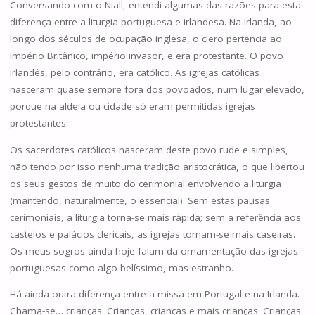
Conversando com o Niall, entendi algumas das razões para esta
diferença entre a liturgia portuguesa e irlandesa. Na Irlanda, ao
longo dos séculos de ocupação inglesa, o clero pertencia ao
Império Britânico, império invasor, e era protestante. O povo
irlandês, pelo contrário, era católico. As igrejas católicas
nasceram quase sempre fora dos povoados, num lugar elevado,
porque na aldeia ou cidade só eram permitidas igrejas
protestantes.
Os sacerdotes católicos nasceram deste povo rude e simples,
não tendo por isso nenhuma tradição aristocrática, o que libertou
os seus gestos de muito do cerimonial envolvendo a liturgia
(mantendo, naturalmente, o essencial). Sem estas pausas
cerimoniais, a liturgia torna-se mais rápida; sem a referência aos
castelos e palácios clericais, as igrejas tornam-se mais caseiras.
Os meus sogros ainda hoje falam da ornamentação das igrejas
portuguesas como algo belíssimo, mas estranho.
Há ainda outra diferença entre a missa em Portugal e na Irlanda.
Chama-se… crianças. Crianças, crianças e mais crianças. Crianças