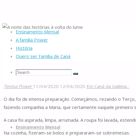
Ensinamento Mensal
Home
Da nascente
Em Caná da Galileia...
A noite das histórias à volta
A família Power
História
Quero ser Família de Caná
A noite das histórias à volt
Search
Search
Search
Teresa Power
11/04/2020
12/04/2020
Em Caná da Galileia...
Famílias
for:
O dia foi de intensa preparação. Começámos, rezando o Terço
de
fazendo companhia a Maria, que certamente naquele primeiro 
Caná
Skip
A casa foi aspirada, limpa, arrumada. A roupa foi lavada, estend
to
Ensinamento Mensal
Na cozinha, fizeram-se bolos e prepararam-se sobremesas.
content