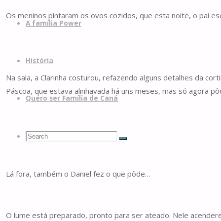
Os meninos pintaram os ovos cozidos, que esta noite, o pai e
A família Power
História
Na sala, a Clarinha costurou, refazendo alguns detalhes da cort
Páscoa, que estava alinhavada há uns meses, mas só agora pôd
Quero ser Família de Caná
Search
Search
Search
for:
Lá fora, também o Daniel fez o que pôde…
O lume está preparado, pronto para ser ateado. Nele acender