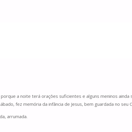
 do lume
a do lume
, porque a noite terá orações suficientes e alguns meninos ain
sábado, fez memória da infância de Jesus, bem guardada no seu
ida, arrumada.