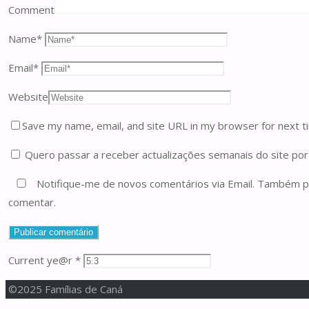
Comment
Name
*
Email
*
Website
Save my name, email, and site URL in my browser for next t
Quero passar a receber actualizações semanais do site por 
Notifique-me de novos comentários via Email. Também
comentar.
Current ye@r
*
©2025 Famílias de Caná
Back