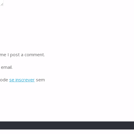
ime I post a comment.
email.
 pode
se inscrever
sem