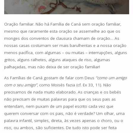
Oração familiar. Não há Família de Caná sem oração familiar,
mesmo que raramente esta oração se assemelhe ao que os
monges dos conventos de clausura chamam de oração… As
nossas casas costumam ser mais barulhentas e a nossa oração
menos pacífica, com algumas – ou muitas – interrupções, alguns
gritos, alguns ralhetes, alguns ataques de riso, algumas
palhaçadas, mas não deixa de ser oração familiar!
As Famílias de Caná gostam de falar com Deus
“como um amigo
com o seu amigo”,
como Moisés fazia (cf. Ex 33, 11). Não
precisamos de nada muito elaborado. As crianças e os bebés
não precisam de muitas palavras para que os seus pais as
entendam, nem puxam de um papel escrito cada vez que
querem conversar com os pais, não é verdade? Um olhar, uma
palavra infantil, simples, direta, às vezes apenas o choro, ou o
riso, ou ambos, são suficientes. De tudo isto pode ser feita