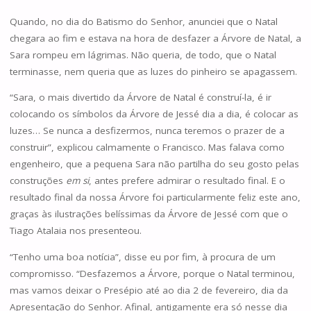
Quando, no dia do Batismo do Senhor, anunciei que o Natal
chegara ao fim e estava na hora de desfazer a Árvore de Natal, a
Sara rompeu em lágrimas. Não queria, de todo, que o Natal
terminasse, nem queria que as luzes do pinheiro se apagassem.
“Sara, o mais divertido da Árvore de Natal é construí-la, é ir
colocando os símbolos da Árvore de Jessé dia a dia, é colocar as
luzes… Se nunca a desfizermos, nunca teremos o prazer de a
construir”, explicou calmamente o Francisco. Mas falava como
engenheiro, que a pequena Sara não partilha do seu gosto pelas
construções
em si
, antes prefere admirar o resultado final. E o
resultado final da nossa Árvore foi particularmente feliz este ano,
graças às ilustrações belíssimas da Árvore de Jessé com que o
Tiago Atalaia nos presenteou.
“Tenho uma boa notícia”, disse eu por fim, à procura de um
compromisso. “Desfazemos a Árvore, porque o Natal terminou,
mas vamos deixar o Presépio até ao dia 2 de fevereiro, dia da
Apresentação do Senhor. Afinal, antigamente era só nesse dia