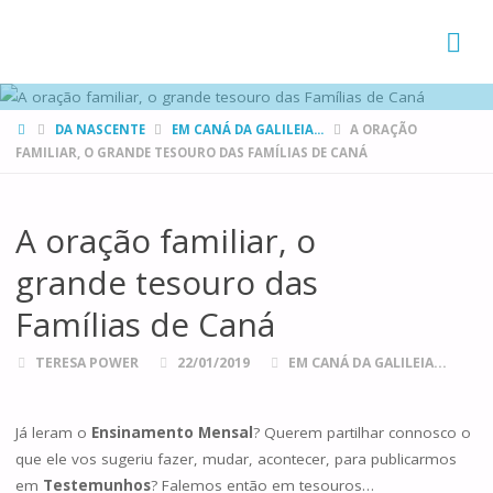
FAMÍLIAS
DE CANÁ
HOME
DA NASCENTE
EM CANÁ DA GALILEIA...
A ORAÇÃO
FAMILIAR, O GRANDE TESOURO DAS FAMÍLIAS DE CANÁ
A oração familiar, o
grande tesouro das
Famílias de Caná
TERESA POWER
22/01/2019
EM CANÁ DA GALILEIA...
Já leram o
Ensinamento Mensal
? Querem partilhar connosco o
que ele vos sugeriu fazer, mudar, acontecer, para publicarmos
em
Testemunhos
? Falemos então em tesouros…