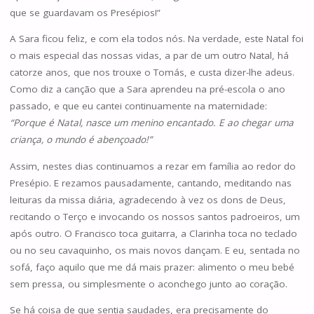
que se guardavam os Presépios!”
A Sara ficou feliz, e com ela todos nós. Na verdade, este Natal foi
o mais especial das nossas vidas, a par de um outro Natal, há
catorze anos, que nos trouxe o Tomás, e custa dizer-lhe adeus.
Como diz a canção que a Sara aprendeu na pré-escola o ano
passado, e que eu cantei continuamente na maternidade:
“Porque é Natal, nasce um menino encantado. E ao chegar uma
criança, o mundo é abençoado!”
Assim, nestes dias continuamos a rezar em família ao redor do
Presépio. E rezamos pausadamente, cantando, meditando nas
leituras da missa diária, agradecendo à vez os dons de Deus,
recitando o Terço e invocando os nossos santos padroeiros, um
após outro. O Francisco toca guitarra, a Clarinha toca no teclado
ou no seu cavaquinho, os mais novos dançam. E eu, sentada no
sofá, faço aquilo que me dá mais prazer: alimento o meu bebé
sem pressa, ou simplesmente o aconchego junto ao coração.
Se há coisa de que sentia saudades, era precisamente do