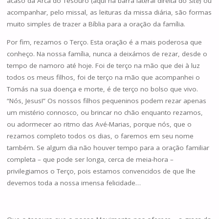
acaso da Arca do Tesouro (aqui na barra lateral direita do
site
) ou
acompanhar, pelo missal, as leituras da missa diária, são formas
muito simples de trazer a Bíblia para a oração da família.
Por fim, rezamos o Terço. Esta oração é a mais poderosa que
conheço. Na nossa família, nunca a deixámos de rezar, desde o
tempo de namoro até hoje. Foi de terço na mão que dei à luz
todos os meus filhos, foi de terço na mão que acompanhei o
Tomás na sua doença e morte, é de terço no bolso que vivo.
“Nós, Jesus!” Os nossos filhos pequeninos podem rezar apenas
um mistério connosco, ou brincar no chão enquanto rezamos,
ou adormecer ao ritmo das Avé-Marias, porque nós, que o
rezamos completo todos os dias, o faremos em seu nome
também. Se algum dia não houver tempo para a oração familiar
completa – que pode ser longa, cerca de meia-hora –
privilegiamos o Terço, pois estamos convencidos de que lhe
devemos toda a nossa imensa felicidade…