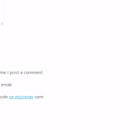
ime I post a comment.
email.
 pode
se inscrever
sem