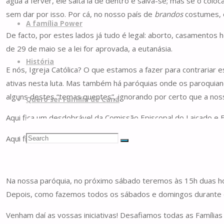
água a ferver, ele salta lá de dentro e salva-se; mas se o c
sem dar por isso. Por cá, no nosso país de
brandos
costumes, o
A família Power
De facto, por estes lados já tudo é legal: aborto, casamentos
de 29 de maio se a lei for aprovada, a eutanásia.
História
E nós, Igreja Católica? O que estamos a fazer para contrariar
ativas nesta luta. Mas também há paróquias onde os paroquian
alguns destes “temas quentes”, ignorando por certo que a noss
Quero ser Família de Caná
Aqui fica um desdobrável da Comissão Episcopal do Laicado e 
Search
Search
Aqui fica também um cartaz com uma sugestão de mobilização 
Search
for:
Na nossa paróquia, no próximo sábado teremos às 15h duas ho
Depois, como fazemos todos os sábados e domingos durante 
Venham daí as vossas iniciativas! Desafiamos todas as Famílias