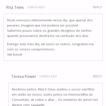
Rita Teles
5 ANOS AGO
REPLY
Rezei convosco interiormente nesse dia, que apesar dos
pesares, imaginei que me poderia ser possível.
Sabemos pouco sobre os grandes desígnios do Senhor
quando procuramos decifrá-los na confusão dos dias.
Entrego este meu dia, tal como os outros, congratulo-me
com os vossos compromissos…
Até breve!
Teresa Power
5 ANOS AGO
REPLY
Rezámos juntos, Rita! E Deus aceitou o vosso sacrifício
em união ao nosso, todos juntos na mesma bilha da
Comunhão, ali sobre o altar… Os mistérios do amor! Um
abraço com saudade!