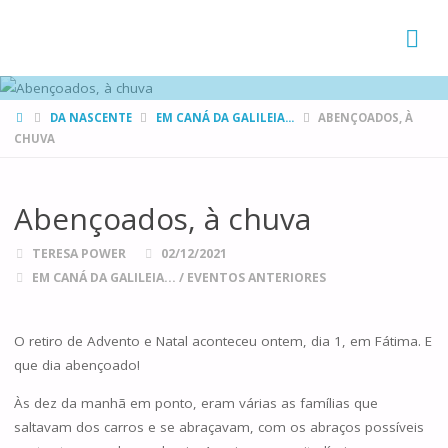
FAMÍLIAS
DE CANÁ
HOME
DA NASCENTE
EM CANÁ DA GALILEIA...
ABENÇOADOS, À
CHUVA
Abençoados, à chuva
TERESA POWER
02/12/2021
EM CANÁ DA GALILEIA...
/
EVENTOS ANTERIORES
O retiro de Advento e Natal aconteceu ontem, dia 1, em Fátima. E
que dia abençoado!
Às dez da manhã em ponto, eram várias as famílias que
saltavam dos carros e se abraçavam, com os abraços possíveis