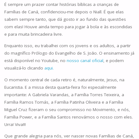
É sempre um prazer contar histórias bíblicas a crianças de
Famílias de Caná, confidenciou-me depois o Niall. É que elas
sabem sempre tanto, que dá gosto ir ao fundo das questões
com elas! Houve ainda tempo para jogar à bola e às escondidas
e para muita brincadeira livre.
Enquanto isso, eu trabalhei com os jovens e os adultos, a partir
do magnífico Prólogo do Evangelho de S. João. O ensinamento já
está disponível no Youtube, no
nosso canal oficial
, e podem
visualizá-lo clicando
aqui.
O momento central de cada retiro é, naturalmente, Jesus, na
Eucaristia. E a missa desta quarta-feira foi especialmente
importante: A Gabriela Varandas, a Família Torres Teixeira, a
Família Ramos Tomás, a Família Patinha Oliveira e a Família
Miguel Cruz fizeram o seu compromisso no Movimento, e nós,
Família Power, e a Família Santos renovámos o nosso com eles.
Urra! Viva!!!
Que grande alegria para nós, ver nascer novas Famílias de Caná,