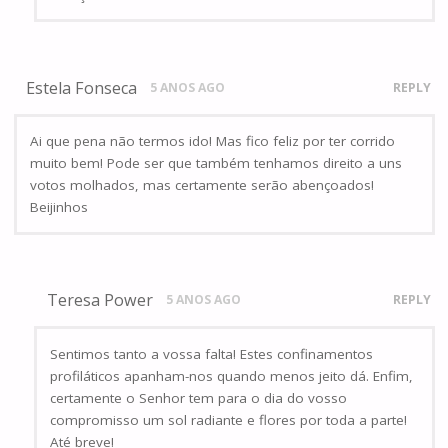
Estela Fonseca
5 ANOS AGO
REPLY
Ai que pena não termos ido! Mas fico feliz por ter corrido
muito bem! Pode ser que também tenhamos direito a uns
votos molhados, mas certamente serão abençoados!
Beijinhos
Teresa Power
5 ANOS AGO
REPLY
Sentimos tanto a vossa falta! Estes confinamentos
profiláticos apanham-nos quando menos jeito dá. Enfim,
certamente o Senhor tem para o dia do vosso
compromisso um sol radiante e flores por toda a parte!
Até breve!