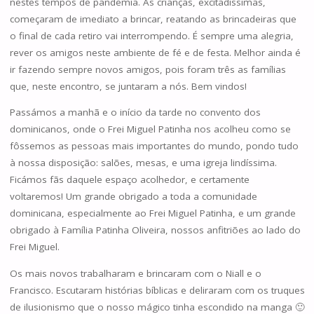
nestes tempos de pandemia. As crianças, excitadíssimas,
começaram de imediato a brincar, reatando as brincadeiras que
o final de cada retiro vai interrompendo. É sempre uma alegria,
rever os amigos neste ambiente de fé e de festa. Melhor ainda é
ir fazendo sempre novos amigos, pois foram três as famílias
que, neste encontro, se juntaram a nós. Bem vindos!
Passámos a manhã e o início da tarde no convento dos
dominicanos, onde o Frei Miguel Patinha nos acolheu como se
fôssemos as pessoas mais importantes do mundo, pondo tudo
à nossa disposição: salões, mesas, e uma igreja lindíssima.
Ficámos fãs daquele espaço acolhedor, e certamente
voltaremos! Um grande obrigado a toda a comunidade
dominicana, especialmente ao Frei Miguel Patinha, e um grande
obrigado à Família Patinha Oliveira, nossos anfitriões ao lado do
Frei Miguel.
Os mais novos trabalharam e brincaram com o Niall e o
Francisco. Escutaram histórias bíblicas e deliraram com os truques
de ilusionismo que o nosso mágico tinha escondido na manga 🙂