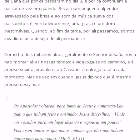
de Caná que por cá passaram no dia 3, e por cá continuam a
passar de vez em quando. Rezar num pequeno alpendre
atravessado pela brisa e ao som da música suave dos
passarinhos é, verdadeiramente, uma graça e um dom
inestimáveis. Quando, ao fim da tarde, por ali passamos, somos
invadidos pelo desejo de ali permanecer.
Como há dois mil anos atrás, geralmente o Senhor desafia-nos a
não montar ali as nossas tendas: a vida joga-se no caminho, e é
preciso subir a Jerusalém, ao Calvário, à entrega total a cada
momento. Mas de vez em quando, Jesus diz-nos que é mesmo
preciso descansar:
Os Apóstolos voltaram para junto de Jesus e contaram-Lhe
tudo o que tinham feito e ensinado. Jesus disse-lhes: “Vinde
vós sozinhos para um lugar deserto e repousai um pouco.”
Pois eram tantos os que iam e vinham, que eles não tinham
tempo nem para comer. (Mc 6, 30-31)