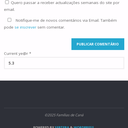
Quero passar a receber actualizações semanais do site por
email.
Notifique-me de novos comentários via Email. Também
pode
se inscrever
sem comentar.
Current ye@r
*
©2025 Famílias de Caná
POWERED BY
SEPTERA
&
WORDPRESS.