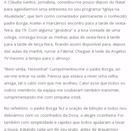
A Cláudia Santos, jornalista, convidou-me pouco depois do Natal
para agendarmos uma entrevista no seu programa “Igreja na
Atualidade”, que tem como comentador permanente o conhecido
padre Borga. Aceitei e marcámos encontro para a tarde de sexta-
feira, dia 19. Com alguma “ginástica” e a boa vontade de uma
colega, consegui trocar as minhas aulas de sexta-feira à tarde
para a tarde de terça-feira, ficando assim disponível para, depois
das aulas da manhã, rumar a Fátima. Cheguei à sede da Angelus
TV mesmo a tempo para o almoço.
“Bem vinda, Teresinha!” Cumprimentou-me o padre Borga, ao
ver-me entrar na sede. Parecia que estava a rever uma velha
amiga, tal o calor com que me acolheu. Calor esse que todos os
outros membros da equipa me souberam também transmitir,
cumprimentando-me com simpatia cristã.
No refeitório, o padre Borga fez a oração de bênção e todos nos
deliciámos com os cozinhados da Dora, a alegre cozinheira. Foi
também com simplicidade e rapidez que todos ajudaram a lavar
a louça, tratando cada um do seu prato, antes de gravarmos