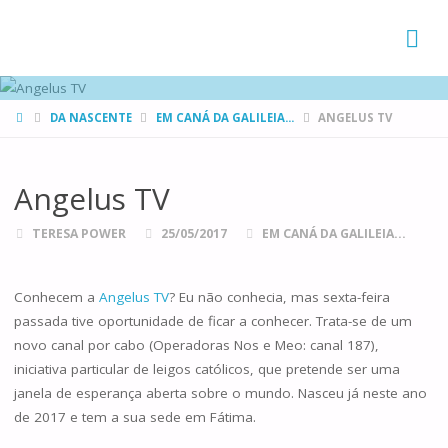
FAMÍLIAS
DE CANÁ
HOME
DA NASCENTE
EM CANÁ DA GALILEIA...
ANGELUS TV
Angelus TV
TERESA POWER
25/05/2017
EM CANÁ DA GALILEIA...
Conhecem a
Angelus TV
? Eu não conhecia, mas sexta-feira
passada tive oportunidade de ficar a conhecer. Trata-se de um
novo canal por cabo (Operadoras Nos e Meo: canal 187),
iniciativa particular de leigos católicos, que pretende ser uma
janela de esperança aberta sobre o mundo. Nasceu já neste ano
de 2017 e tem a sua sede em Fátima.