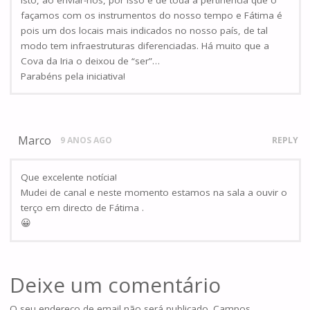
façamos com os instrumentos do nosso tempo e Fátima é
pois um dos locais mais indicados no nosso país, de tal
modo tem infraestruturas diferenciadas. Há muito que a
Cova da Iria o deixou de “ser”…
Parabéns pela iniciativa!
Marco
9 ANOS AGO
REPLY
Que excelente notícia!
Mudei de canal e neste momento estamos na sala a ouvir o
terço em directo de Fátima .
😀
Deixe um comentário
O seu endereço de email não será publicado.
Campos