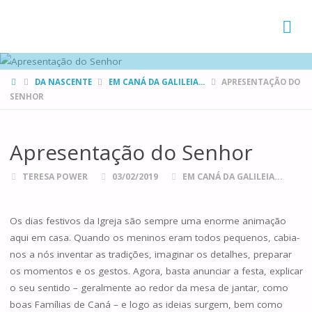
FAMÍLIAS
DE CANÁ
HOME
DA NASCENTE
EM CANÁ DA GALILEIA...
APRESENTAÇÃO DO
SENHOR
Apresentação do Senhor
TERESA POWER
03/02/2019
EM CANÁ DA GALILEIA...
Os dias festivos da Igreja são sempre uma enorme animação
aqui em casa. Quando os meninos eram todos pequenos, cabia-
nos a nós inventar as tradições, imaginar os detalhes, preparar
os momentos e os gestos. Agora, basta anunciar a festa, explicar
o seu sentido – geralmente ao redor da mesa de jantar, como
boas Famílias de Caná – e logo as ideias surgem, bem como