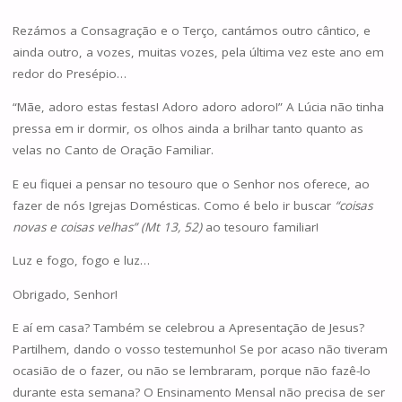
Rezámos a Consagração e o Terço, cantámos outro cântico, e
ainda outro, a vozes, muitas vozes, pela última vez este ano em
redor do Presépio…
“Mãe, adoro estas festas! Adoro adoro adoro!” A Lúcia não tinha
pressa em ir dormir, os olhos ainda a brilhar tanto quanto as
velas no Canto de Oração Familiar.
E eu fiquei a pensar no tesouro que o Senhor nos oferece, ao
fazer de nós Igrejas Domésticas. Como é belo ir buscar
“coisas
novas e coisas velhas” (Mt 13, 52)
ao tesouro familiar!
Luz e fogo, fogo e luz…
Obrigado, Senhor!
E aí em casa? Também se celebrou a Apresentação de Jesus?
Partilhem, dando o vosso testemunho! Se por acaso não tiveram
ocasião de o fazer, ou não se lembraram, porque não fazê-lo
durante esta semana? O Ensinamento Mensal não precisa de ser