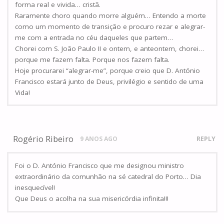
forma real e vivida… cristã.
Raramente choro quando morre alguém… Entendo a morte
como um momento de transição e procuro rezar e alegrar-
me com a entrada no céu daqueles que partem…
Chorei com S. João Paulo II e ontem, e anteontem, chorei…
porque me fazem falta. Porque nos fazem falta.
Hoje procurarei “alegrar-me”, porque creio que D. António
Francisco estará junto de Deus, privilégio e sentido de uma
Vida!
Rogério Ribeiro
9 ANOS AGO
REPLY
Foi o D. António Francisco que me designou ministro
extraordinário da comunhão na sé catedral do Porto… Dia
inesquecível!
Que Deus o acolha na sua misericórdia infinita!!!