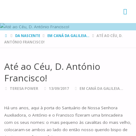
FAMÍLIAS
DE CANÁ
HOME
DA NASCENTE
EM CANÁ DA GALILEIA...
ATÉ AO CÉU, D.
ANTÓNIO FRANCISCO!
Até ao Céu, D. António
Francisco!
TERESA POWER
13/09/2017
EM CANÁ DA GALILEIA...
Há uns anos, aqui à porta do Santuário de Nossa Senhora
Auxiliadora, o António e o Francisco fizeram uma brincadeira
com os seus nomes: o mais pequeno às cavalitas do mais velho,
colocaram-se ambos ao lado do então nosso querido bispo de