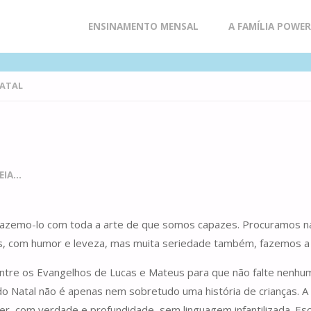
Skip
ENSINAMENTO MENSAL
A FAMÍLIA POWE
to
NATAL
content
IA...
. Fazemo-lo com toda a arte de que somos capazes. Procuramos na
s, com humor e leveza, mas muita seriedade também, fazemos a
entre os Evangelhos de Lucas e Mateus para que não falte nenhum 
do Natal não é apenas nem sobretudo uma história de crianças. A h
, com verdade e profundidade, sem linguagem infantilizada. Escut