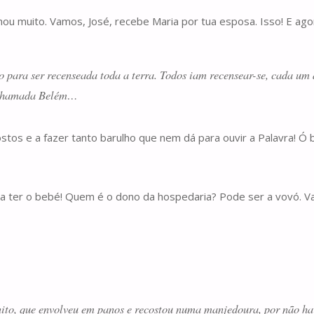
hou muito. Vamos, José, recebe Maria por tua esposa. Isso! E ag
to para ser recenseada toda a terra. Todos iam recensear-se, cada um
d, chamada Belém…
ostos e a fazer tanto barulho que nem dá para ouvir a Palavra! Ó bu
ria ter o bebé! Quem é o dono da hospedaria? Pode ser a vovó. Va
nito, que envolveu em panos e recostou numa manjedoura, por não hav