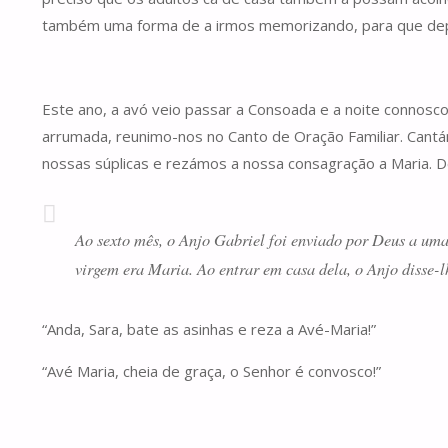
também uma forma de a irmos memorizando, para que depo
Este ano, a avó veio passar a Consoada e a noite connosco
arrumada, reunimo-nos no Canto de Oração Familiar. Cantá
nossas súplicas e rezámos a nossa consagração a Maria. De
Ao sexto mês, o Anjo Gabriel foi enviado por Deus a u
virgem era Maria. Ao entrar em casa dela, o Anjo disse-
“Anda, Sara, bate as asinhas e reza a Avé-Maria!”
“Avé Maria, cheia de graça, o Senhor é convosco!”