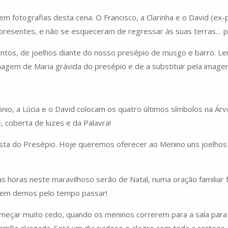
em fotografias desta cena. O Francisco, a Clarinha e o David (e
 presentes, e não se esqueceram de regressar às suas terras… p
juntos, de joelhos diante do nosso presépio de musgo e barro. L
imagem de Maria grávida do presépio e de a substituir pela ima
ónio, a Lúcia e o David colocam os quatro últimos símbolos na Ár
, coberta de luzes e da Palavra!
asta do Presépio. Hoje queremos oferecer ao Menino uns joelhos
horas neste maravilhoso serão de Natal, numa oração familiar fei
. Nem demos pelo tempo passar!
meçar muito cedo, quando os meninos correrem para a sala para a
amília alargada. Será um dia ruidoso e alegre com toda a certeza.