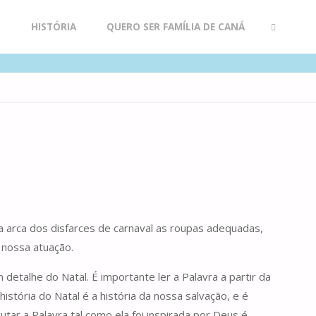
R
HISTÓRIA
QUERO SER FAMÍLIA DE CANÁ
SEARCH
 arca dos disfarces de carnaval as roupas adequadas,
 nossa atuação.
detalhe do Natal. É importante ler a Palavra a partir da
istória do Natal é a história da nossa salvação, e é
ar a Palavra tal como ela foi inspirada por Deus é