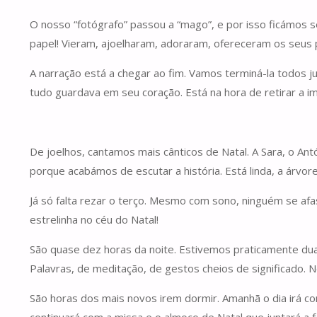
O nosso “fotógrafo” passou a “mago”, e por isso ficámos s
papel! Vieram, ajoelharam, adoraram, ofereceram os seus
A narração está a chegar ao fim. Vamos terminá-la todos 
tudo guardava em seu coração. Está na hora de retirar a 
De joelhos, cantamos mais cânticos de Natal. A Sara, o Ant
porque acabámos de escutar a história. Está linda, a árvore
Já só falta rezar o terço. Mesmo com sono, ninguém se af
estrelinha no céu do Natal!
São quase dez horas da noite. Estivemos praticamente duas 
Palavras, de meditação, de gestos cheios de significado
São horas dos mais novos irem dormir. Amanhã o dia irá co
continuará com a missa e o almoço de Natal que juntará a f