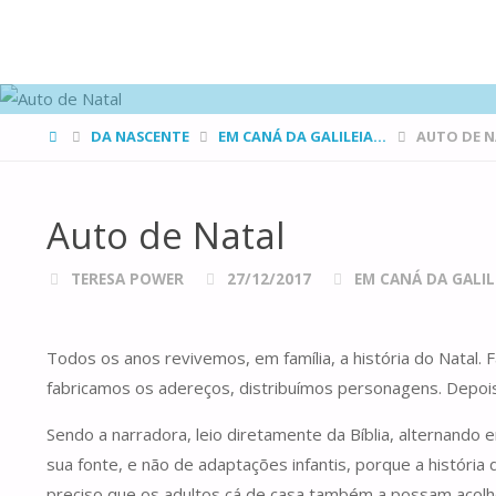
FAMÍLIAS
DE CANÁ
HOME
DA NASCENTE
EM CANÁ DA GALILEIA...
AUTO DE 
Auto de Natal
TERESA POWER
27/12/2017
EM CANÁ DA GALILE
Todos os anos revivemos, em família, a história do Natal
fabricamos os adereços, distribuímos personagens. Depoi
Sendo a narradora, leio diretamente da Bíblia, alternando 
sua fonte, e não de adaptações infantis, porque a história 
preciso que os adultos cá de casa também a possam acolher