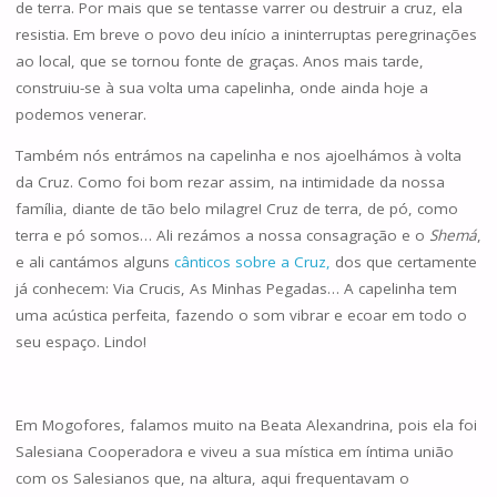
de terra. Por mais que se tentasse varrer ou destruir a cruz, ela
resistia. Em breve o povo deu início a ininterruptas peregrinações
ao local, que se tornou fonte de graças. Anos mais tarde,
construiu-se à sua volta uma capelinha, onde ainda hoje a
podemos venerar.
Também nós entrámos na capelinha e nos ajoelhámos à volta
da Cruz. Como foi bom rezar assim, na intimidade da nossa
família, diante de tão belo milagre! Cruz de terra, de pó, como
terra e pó somos… Ali rezámos a nossa consagração e o
Shemá
,
e ali cantámos alguns
cânticos sobre a Cruz,
dos que certamente
já conhecem: Via Crucis, As Minhas Pegadas… A capelinha tem
uma acústica perfeita, fazendo o som vibrar e ecoar em todo o
seu espaço. Lindo!
Em Mogofores, falamos muito na Beata Alexandrina, pois ela foi
Salesiana Cooperadora e viveu a sua mística em íntima união
com os Salesianos que, na altura, aqui frequentavam o