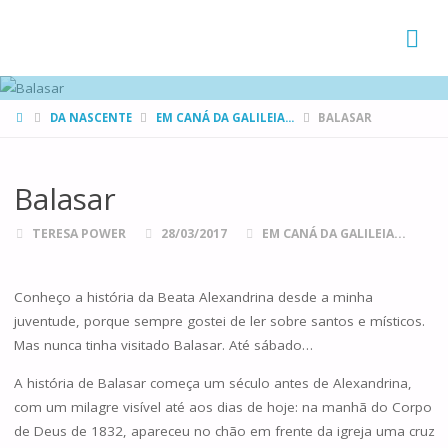
FAMÍLIAS
DE CANÁ
HOME
DA NASCENTE
EM CANÁ DA GALILEIA...
BALASAR
Balasar
TERESA POWER
28/03/2017
EM CANÁ DA GALILEIA...
Conheço a história da Beata Alexandrina desde a minha
juventude, porque sempre gostei de ler sobre santos e místicos.
Mas nunca tinha visitado Balasar. Até sábado…
A história de Balasar começa um século antes de Alexandrina,
com um milagre visível até aos dias de hoje: na manhã do Corpo
de Deus de 1832, apareceu no chão em frente da igreja uma cruz