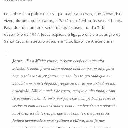
Foi sobre esta pobre esteira que atapeta o chão, que Alexandrina
viveu, durante quatro anos, a Paixão do Senhor às sextas-feiras.
Falando-lhe, num dos seus muitos êxtases, no dia 5 de
dezembro de 1947, Jesus explicou a ligação entre a aparição da
Santa Cruz, um século atrás, e a “crucifixão” de Alexandrina:
Jesus
: «És a Minha vítima, a quem confiei a mais alta
missão. E como prova disso atende bem ao que te digo para
bem o saberes dizer.Quase um século era passado que eu
mandei a esta privilegiada freguesia a cruz para sinal da tua
crucifixão. Não a mandei de rosas, porque a não tinha, eram
só espinhos; nem de oiro, porque esse com pedras preciosas
serias tu com as tuas virtudes, com o teu heroísmo a adorná-
la. A cruz foi de terra, porque a mesma terra a preparou.
Estava preparada a cruz; faltava a vítima, mas já nos
O mal aumentou,