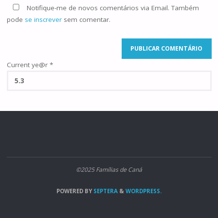
Notifique-me de novos comentários via Email. Também
pode
se inscrever
sem comentar.
Current ye@r
*
©2025 Famílias de Caná
POWERED BY
SEPTERA
&
WORDPRESS.