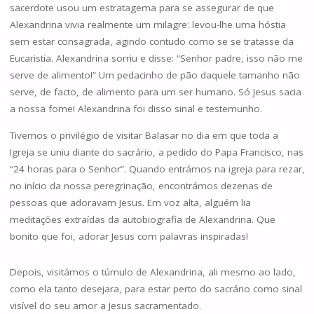
sacerdote usou um estratagema para se assegurar de que
Alexandrina vivia realmente um milagre: levou-lhe uma hóstia
sem estar consagrada, agindo contudo como se se tratasse da
Eucaristia. Alexandrina sorriu e disse: “Senhor padre, isso não me
serve de alimento!” Um pedacinho de pão daquele tamanho não
serve, de facto, de alimento para um ser humano. Só Jesus sacia
a nossa fome! Alexandrina foi disso sinal e testemunho.
Tivemos o privilégio de visitar Balasar no dia em que toda a
Igreja se uniu diante do sacrário, a pedido do Papa Francisco, nas
“24 horas para o Senhor”. Quando entrámos na igreja para rezar,
no início da nossa peregrinação, encontrámos dezenas de
pessoas que adoravam Jesus. Em voz alta, alguém lia
meditações extraídas da autobiografia de Alexandrina. Que
bonito que foi, adorar Jesus com palavras inspiradas!
Depois, visitámos o túmulo de Alexandrina, ali mesmo ao lado,
como ela tanto desejara, para estar perto do sacrário como sinal
visível do seu amor a Jesus sacramentado.