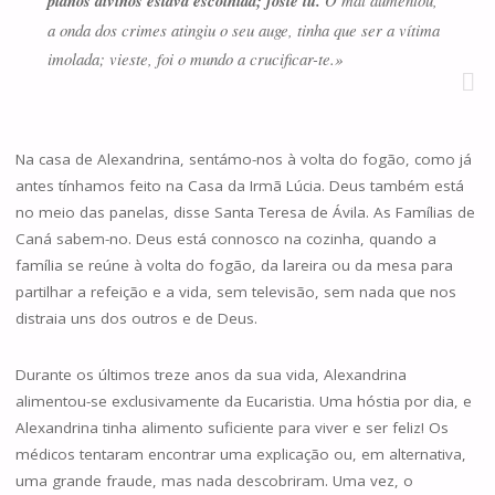
planos divinos estava escolhida; foste tu.
a onda dos crimes atingiu o seu auge, tinha que ser a vítima
imolada; vieste, foi o mundo a crucificar-te.»
Na casa de Alexandrina, sentámo-nos à volta do fogão, como já
antes tínhamos feito na Casa da Irmã Lúcia. Deus também está
no meio das panelas, disse Santa Teresa de Ávila. As Famílias de
Caná sabem-no. Deus está connosco na cozinha, quando a
família se reúne à volta do fogão, da lareira ou da mesa para
partilhar a refeição e a vida, sem televisão, sem nada que nos
distraia uns dos outros e de Deus.
Durante os últimos treze anos da sua vida, Alexandrina
alimentou-se exclusivamente da Eucaristia. Uma hóstia por dia, e
Alexandrina tinha alimento suficiente para viver e ser feliz! Os
médicos tentaram encontrar uma explicação ou, em alternativa,
uma grande fraude, mas nada descobriram. Uma vez, o