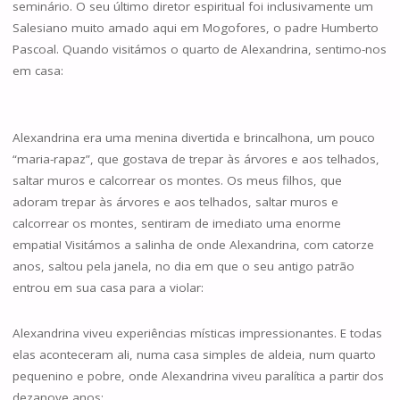
seminário. O seu último diretor espiritual foi inclusivamente um
Salesiano muito amado aqui em Mogofores, o padre Humberto
Pascoal. Quando visitámos o quarto de Alexandrina, sentimo-nos
em casa:
Alexandrina era uma menina divertida e brincalhona, um pouco
“maria-rapaz”, que gostava de trepar às árvores e aos telhados,
saltar muros e calcorrear os montes. Os meus filhos, que
adoram trepar às árvores e aos telhados, saltar muros e
calcorrear os montes, sentiram de imediato uma enorme
empatia! Visitámos a salinha de onde Alexandrina, com catorze
anos, saltou pela janela, no dia em que o seu antigo patrão
entrou em sua casa para a violar:
Alexandrina viveu experiências místicas impressionantes. E todas
elas aconteceram ali, numa casa simples de aldeia, num quarto
pequenino e pobre, onde Alexandrina viveu paralítica a partir dos
dezanove anos: