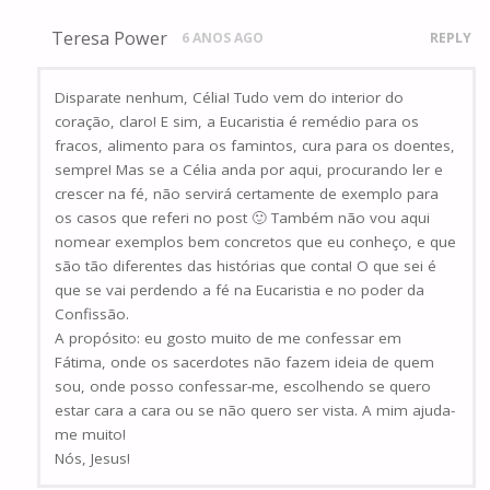
Teresa Power
6 ANOS AGO
REPLY
Disparate nenhum, Célia! Tudo vem do interior do
coração, claro! E sim, a Eucaristia é remédio para os
fracos, alimento para os famintos, cura para os doentes,
sempre! Mas se a Célia anda por aqui, procurando ler e
crescer na fé, não servirá certamente de exemplo para
os casos que referi no post 🙂 Também não vou aqui
nomear exemplos bem concretos que eu conheço, e que
são tão diferentes das histórias que conta! O que sei é
que se vai perdendo a fé na Eucaristia e no poder da
Confissão.
A propósito: eu gosto muito de me confessar em
Fátima, onde os sacerdotes não fazem ideia de quem
sou, onde posso confessar-me, escolhendo se quero
estar cara a cara ou se não quero ser vista. A mim ajuda-
me muito!
Nós, Jesus!