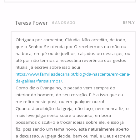
Teresa Power
6 ANOS AGO
REPLY
Obrigada por comentar, Cláudia! Não acredito, de todo,
que o Senhor Se ofenda por O recebermos na mão ou
na boca, em pé ou de joelhos, calçados ou descalços, ou
até por não termos a necessária reverência dos gestos
rituais. Já escrevi sobre isso aqui
https://www.familiasdecana.pt/blog/da-nascente/em-cana-
da-galileia/farisaismos/
.
Como diz o Evangelho, o pecado vem sempre do
interior do homem, do seu coração. E é a isso que eu
me refiro neste post, ou em qualquer outro!
Quanto à proibição da Igreja, não faço, nem nunca fiz, o
mais leve julgamento sobre o assunto, embora
possamos discuti-lo e trocar ideias sobre ele, e isso já
fiz, pois sendo um tema novo, está naturalmente aberto
a discussão. A Igreja decide, bem ou mal, e Deus escreve