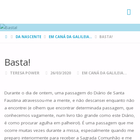
FAMÍLIAS
DE CANÁ
HOME
DA NASCENTE
EM CANÁ DA GALILEIA...
BASTA!
Basta!
TERESA POWER
26/03/2020
EM CANÁ DA GALILEIA...
Durante o dia de ontem, uma passagem do Diário de Santa
Faustina atravessou-me a mente, e não descansei enquanto não
a encontrei (e olhem que encontrar determinada passagem, que
conhecemos vagamente, num livro tão grande como este Diário,
é como procurar agulha em palheiro!). É uma passagem que me
ocorre muitas vezes durante a missa, especialmente quando me
preparo interiormente para receber a Sagrada Comunhão e me