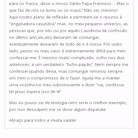
para os fracos, disse o nosso Santo Papa Francisco…. Mas o
que faz de nós os bons ou os maus? Não sei, mesmo!
Aqui noutro plano de reflexão e permitam-se o recurso à
“enganadora casuística” mas, no meu pequeno universo, as
pessoas que, por isto ou por aquilo ( ausência de confissão
no último ano,etc,etc) deixaram de comungar,
eventualmente deixaram de todo de ir à missa. Por outro
lado, penso no meu caso: é extremamente difícil para mim
confessar-me. É mesmo muito complicado, sofro nos dias
anteriores, é um verdadeiro “bicho-papão”. Nem sempre me
confessei quando devia, mas comungar renovou sempre
em mim o compromisso de o fazer. Ajuda-me a manter
uma vozinha no meu subconsciente e dizer “vai, confessa-
te! Jesus espera isso de ti!”
Mas eu pouco sei de teologia nem serei o melhor exemplo,
por isso desculpem me se disse algum disparate.
Abraço para todos e muita saúde!