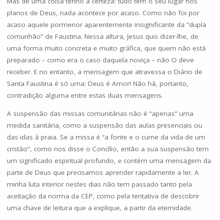
Mas de uma coisa tenho a certeza: tudo tem o seu lugar nos
planos de Deus, nada acontece por acaso. Como não foi por
acaso aquele pormenor aparentemente insignificante da “dupla
comunhão” de Faustina. Nessa altura, Jesus quis dizer-lhe, de
uma forma muito concreta e muito gráfica, que quem não está
preparado – como era o caso daquela noviça – não O deve
receber. E no entanto, a mensagem que atravessa o Diário de
Santa Faustina é só uma: Deus é Amor! Não há, portanto,
contradição alguma entre estas duas mensagens.
A suspensão das missas comunitárias não é “apenas” uma
medida sanitária, como a suspensão das aulas presenciais ou
das idas à praia. Se a missa é “a fonte e o cume da vida de um
cristão”, como nos disse o Concílio, então a sua suspensão tem
um significado espiritual profundo, e contém uma mensagem da
parte de Deus que precisamos aprender rapidamente a ler. A
minha luta interior nestes dias não tem passado tanto pela
aceitação da norma da CEP, como pela tentativa de descobrir
uma chave de leitura que a explique, a partir da eternidade.