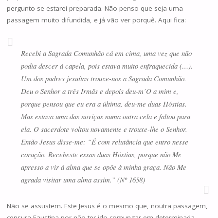
pergunto se estarei preparada. Não penso que seja uma
passagem muito difundida, e já vão ver porquê. Aqui fica:
Recebi a Sagrada Comunhão cá em cima, uma vez que não
podia descer à capela, pois estava muito enfraquecida (…).
Um dos padres jesuítas trouxe-nos a Sagrada Comunhão.
Deu o Senhor a três Irmãs e depois deu-m’O a mim e,
porque pensou que eu era a última, deu-me duas Hóstias.
Mas estava uma das noviças numa outra cela e faltou para
ela. O sacerdote voltou novamente e trouxe-lhe o Senhor.
Então Jesus disse-me: “É com relutância que entro nesse
coração. Recebeste essas duas Hóstias, porque não Me
apresso a vir à alma que se opõe à minha graça. Não Me
agrada visitar uma alma assim.” (Nº 1658)
Não se assustem. Este Jesus é o mesmo que, noutra passagem,
censura Faustina por não ter ido comungar em determinada