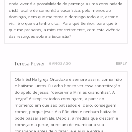
onde viver é a possibilidade de pertença a uma comunidade
cristã local e de comunhão eucarística, pelo menos ao
domingo, nem que me tome o domingo todo a ir, estar e
vir… é o que eu tenho dito… Para quê Senhor, para que é
que me preparas, a mim concretamente, com esta vivência
das restrições sobre a Eucaristia?
Teresa Power
6 ANOS AGO
REPLY
Olá Inês! Na Igreja Ortodoxa é sempre assim, comunhão
e batismo juntos. Eu acho bonito ver essa concretização
do apelo de Jesus, “deixai vir a Mim as criancinhas”. A
“regra” é simples: todos comungam, a partir do
momento em que são batizados e, claro, conseguem
comer, porque Jesus é o Pão Vivo e nenhum batizado
pode passar sem Ele. Depois, à medida que crescem e
começam a pecar, precisam de examinar a sua
consciência antes de o fazer, e é aí que entra a