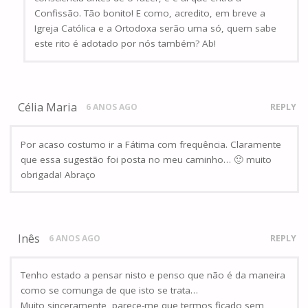
Confissão. Tão bonito! E como, acredito, em breve a
Igreja Católica e a Ortodoxa serão uma só, quem sabe
este rito é adotado por nós também? Ab!
Célia Maria
6 ANOS AGO
REPLY
Por acaso costumo ir a Fátima com frequência. Claramente
que essa sugestão foi posta no meu caminho… 🙂 muito
obrigada! Abraço
Inês
6 ANOS AGO
REPLY
Tenho estado a pensar nisto e penso que não é da maneira
como se comunga de que isto se trata…
Muito sinceramente, parece-me que termos ficado sem