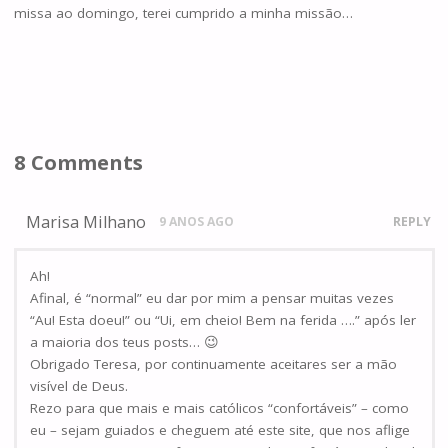
missa ao domingo, terei cumprido a minha missão…
8 Comments
Marisa Milhano
9 ANOS AGO
REPLY
Ah!
Afinal, é “normal” eu dar por mim a pensar muitas vezes
“Au! Esta doeu!” ou “Ui, em cheio! Bem na ferida ….” após ler
a maioria dos teus posts… 😉
Obrigado Teresa, por continuamente aceitares ser a mão
visível de Deus.
Rezo para que mais e mais católicos “confortáveis” – como
eu – sejam guiados e cheguem até este site, que nos aflige