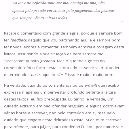
Ao ler este reflexão sinto-me mal comigo mesma, não
apenas pelo pecado em si, mas pelo julgamento das pessoas
que sempre vão às missas todas.
Recebi o comentário com grande alegria, porque é sempre bom
ter
feedback
daquilo que vou partilhando aqui e é sempre bom
ter novos leitores a comentar. Também admirei a coragem desta
leitora, assumindo a sua situação de nem sempre tão
“praticante” quanto gostaria. Mas o que mais gostei no
comentário foi o facto desta leitora admitir sentir-se mal ao ler
determinados
posts
aqui do
site
. E isso é muito, muito bom.
Na verdade, quando os comentários ou os
e-mails
que recebo
expressam apenas um bem-estar profundo perante a leitura
destes textos, eu fico preocupada. Eu tenho, é verdade, um
cuidado extremo em não ofender ninguém, e alguns
posts
levam
várias horas a escrever, não pelo conteúdo em si, mas pelo
cuidado que exigem nesta delicadeza cristã. Ai de mim escrever
para ofender, para julgar, para condenar! Eu sou, por natureza e