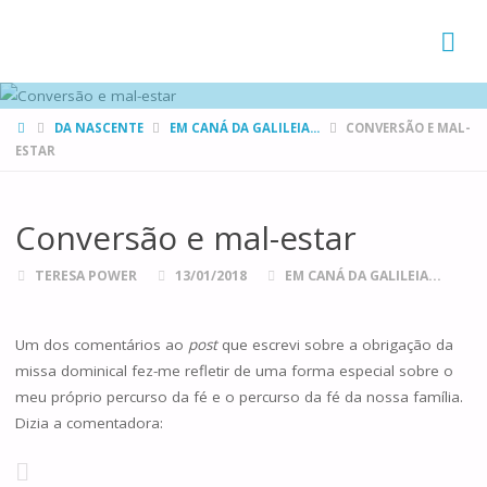
FAMÍLIAS
DE CANÁ
HOME
DA NASCENTE
EM CANÁ DA GALILEIA...
CONVERSÃO E MAL-
ESTAR
Conversão e mal-estar
TERESA POWER
13/01/2018
EM CANÁ DA GALILEIA...
Um dos comentários ao
post
que escrevi sobre a obrigação da
missa dominical fez-me refletir de uma forma especial sobre o
meu próprio percurso da fé e o percurso da fé da nossa família.
Dizia a comentadora: