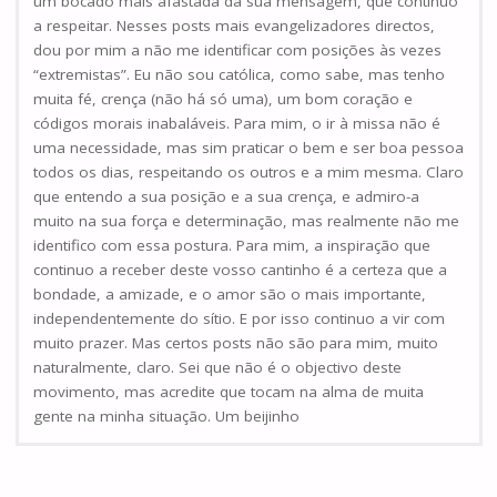
um bocado mais afastada da sua mensagem, que continuo
a respeitar. Nesses posts mais evangelizadores directos,
dou por mim a não me identificar com posições às vezes
“extremistas”. Eu não sou católica, como sabe, mas tenho
muita fé, crença (não há só uma), um bom coração e
códigos morais inabaláveis. Para mim, o ir à missa não é
uma necessidade, mas sim praticar o bem e ser boa pessoa
todos os dias, respeitando os outros e a mim mesma. Claro
que entendo a sua posição e a sua crença, e admiro-a
muito na sua força e determinação, mas realmente não me
identifico com essa postura. Para mim, a inspiração que
continuo a receber deste vosso cantinho é a certeza que a
bondade, a amizade, e o amor são o mais importante,
independentemente do sítio. E por isso continuo a vir com
muito prazer. Mas certos posts não são para mim, muito
naturalmente, claro. Sei que não é o objectivo deste
movimento, mas acredite que tocam na alma de muita
gente na minha situação. Um beijinho