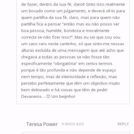
de fazer, dentro da sua fé, claro!! Sinto isso realmente
um bocado como um julgamento, e deverá sê-lo para
quem partilha da sua fé, claro, mas para quem não
partilha fica a pensar “então mas eu não posso ser
boa pessoa, humilde, bondosa e moralmente
correcta se não fizer isso?”. Mas eu sei que sou sou
um caso raro neste cantinho, só que sinto-me nessas
alturas excluída de uma mensagem que até acho que
chegava a todas as pessoas se não fosse tão
especificamente “obrigatória” em certos termos
porque é tão profunda e não depende de espaço
nem tempo, mas de interioridade e reflexão, mas
percebo perfeitamente que têm um objectivo muito
bem delineado e há coisas que têm de pedir!
Devaneios… 🙂 Um beijinho!
Teresa Power
9 ANOS AGO
REPLY