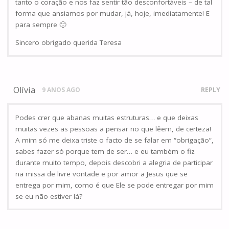
tanto o coração e nos faz sentir tão desconfortáveis – de tal
forma que ansiamos por mudar, já, hoje, imediatamente! E
para sempre 🙂
Sincero obrigado querida Teresa
Olívia
9 ANOS AGO
REPLY
Podes crer que abanas muitas estruturas… e que deixas
muitas vezes as pessoas a pensar no que lêem, de certeza!
A mim só me deixa triste o facto de se falar em “obrigação”,
sabes fazer só porque tem de ser… e eu também o fiz
durante muito tempo, depois descobri a alegria de participar
na missa de livre vontade e por amor a Jesus que se
entrega por mim, como é que Ele se pode entregar por mim
se eu não estiver lá?