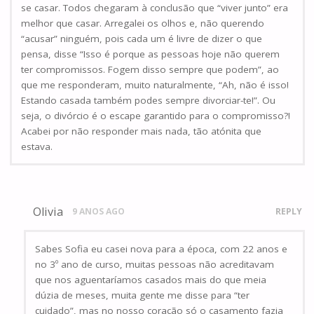
se casar. Todos chegaram à conclusão que “viver junto” era
melhor que casar. Arregalei os olhos e, não querendo
“acusar” ninguém, pois cada um é livre de dizer o que
pensa, disse “Isso é porque as pessoas hoje não querem
ter compromissos. Fogem disso sempre que podem”, ao
que me responderam, muito naturalmente, “Ah, não é isso!
Estando casada também podes sempre divorciar-te!”. Ou
seja, o divórcio é o escape garantido para o compromisso?!
Acabei por não responder mais nada, tão atónita que
estava.
Olivia
9 ANOS AGO
REPLY
Sabes Sofia eu casei nova para a época, com 22 anos e
no 3º ano de curso, muitas pessoas não acreditavam
que nos aguentaríamos casados mais do que meia
dúzia de meses, muita gente me disse para “ter
cuidado”, mas no nosso coração só o casamento fazia