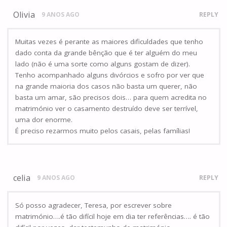
Olivia
9 ANOS AGO
REPLY
Muitas vezes é perante as maiores dificuldades que tenho
dado conta da grande bênção que é ter alguém do meu
lado (não é uma sorte como alguns gostam de dizer).
Tenho acompanhado alguns divórcios e sofro por ver que
na grande maioria dos casos não basta um querer, não
basta um amar, são precisos dois… para quem acredita no
matrimónio ver o casamento destruído deve ser terrível,
uma dor enorme.
É preciso rezarmos muito pelos casais, pelas famílias!
celia
9 ANOS AGO
REPLY
Só posso agradecer, Teresa, por escrever sobre
matrimónio….é tão difícil hoje em dia ter referências…. é tão