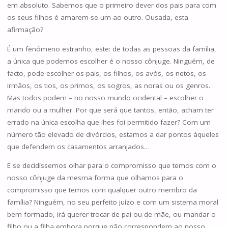
em absoluto. Sabemos que o primeiro dever dos pais para com
os seus filhos é amarem-se um ao outro. Ousada, esta
afirmação?
É um fenómeno estranho, este: de todas as pessoas da família,
a única que podemos escolher é o nosso cônjuge. Ninguém, de
facto, pode escolher os pais, os filhos, os avós, os netos, os
irmãos, os tios, os primos, os sogros, as noras ou os genros.
Mas todos podem – no nosso mundo ocidental – escolher o
marido ou a mulher. Por que será que tantos, então, acham ter
errado na única escolha que lhes foi permitido fazer? Com um
número tão elevado de divórcios, estamos a dar pontos àqueles
que defendem os casamentos arranjados…
E se decidíssemos olhar para o compromisso que temos com o
nosso cônjuge da mesma forma que olhamos para o
compromisso que temos com qualquer outro membro da
família? Ninguém, no seu perfeito juízo e com um sistema moral
bem formado, irá querer trocar de pai ou de mãe, ou mandar o
filho ou a filha embora porque não correspondem ao nosso