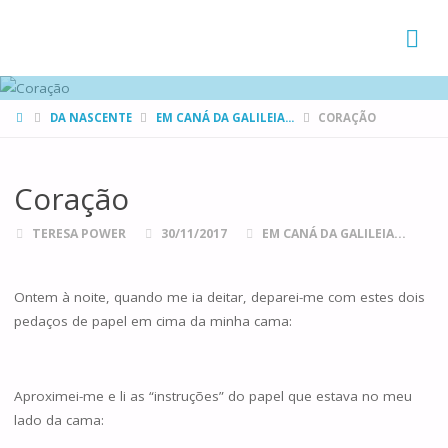
FAMÍLIAS
DE CANÁ
HOME
DA NASCENTE
EM CANÁ DA GALILEIA...
CORAÇÃO
Coração
TERESA POWER
30/11/2017
EM CANÁ DA GALILEIA...
Ontem à noite, quando me ia deitar, deparei-me com estes dois
pedaços de papel em cima da minha cama:
Aproximei-me e li as “instruções” do papel que estava no meu
lado da cama: