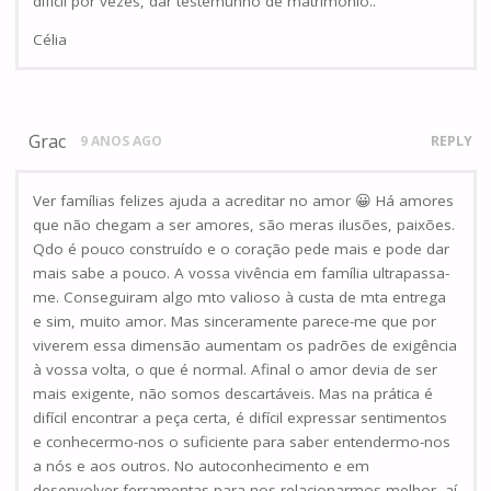
difícil por vezes, dar testemunho de matrimónio..
Célia
Grac
9 ANOS AGO
REPLY
Ver famílias felizes ajuda a acreditar no amor 😀 Há amores
que não chegam a ser amores, são meras ilusões, paixões.
Qdo é pouco construído e o coração pede mais e pode dar
mais sabe a pouco. A vossa vivência em família ultrapassa-
me. Conseguiram algo mto valioso à custa de mta entrega
e sim, muito amor. Mas sinceramente parece-me que por
viverem essa dimensão aumentam os padrões de exigência
à vossa volta, o que é normal. Afinal o amor devia de ser
mais exigente, não somos descartáveis. Mas na prática é
difícil encontrar a peça certa, é difícil expressar sentimentos
e conhecermo-nos o suficiente para saber entendermo-nos
a nós e aos outros. No autoconhecimento e em
desenvolver ferramentas para nos relacionarmos melhor, aí