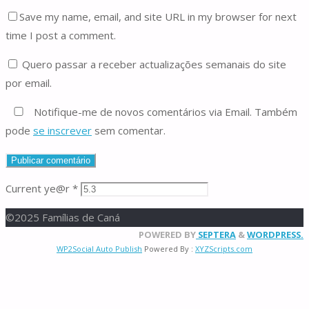
Save my name, email, and site URL in my browser for next
time I post a comment.
Quero passar a receber actualizações semanais do site
por email.
Notifique-me de novos comentários via Email. Também
pode
se inscrever
sem comentar.
Current ye@r
*
©2025 Famílias de Caná
Back
POWERED BY
SEPTERA
&
WORDPRESS.
WP2Social Auto Publish
Powered By :
XYZScripts.com
to
Top