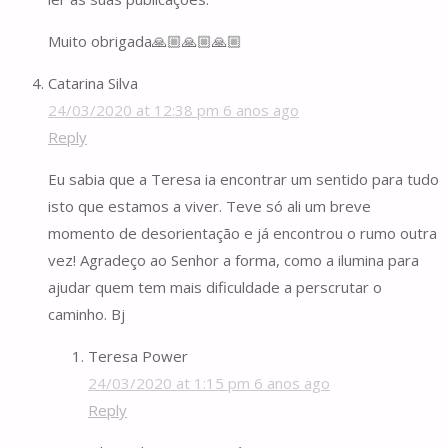
Muito obrigada🙏🏼🙏🏼🙏🏼
Catarina Silva
24/03/2020 at 12:38 pm
6 anos ago
Reply
Eu sabia que a Teresa ia encontrar um sentido para tudo
isto que estamos a viver. Teve só ali um breve
momento de desorientação e já encontrou o rumo outra
vez! Agradeço ao Senhor a forma, como a ilumina para
ajudar quem tem mais dificuldade a perscrutar o
caminho. Bj
Teresa Power
24/03/2020 at 1:15 pm
6 anos ago
Reply