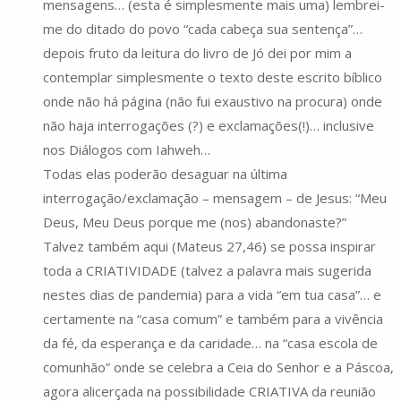
mensagens… (esta é simplesmente mais uma) lembrei-
me do ditado do povo “cada cabeça sua sentença”…
depois fruto da leitura do livro de Jó dei por mim a
contemplar simplesmente o texto deste escrito bíblico
onde não há página (não fui exaustivo na procura) onde
não haja interrogações (?) e exclamações(!)… inclusive
nos Diálogos com Iahweh…
Todas elas poderão desaguar na última
interrogação/exclamação – mensagem – de Jesus: “Meu
Deus, Meu Deus porque me (nos) abandonaste?”
Talvez também aqui (Mateus 27,46) se possa inspirar
toda a CRIATIVIDADE (talvez a palavra mais sugerida
nestes dias de pandemia) para a vida “em tua casa”… e
certamente na “casa comum” e também para a vivência
da fé, da esperança e da caridade… na “casa escola de
comunhão” onde se celebra a Ceia do Senhor e a Páscoa,
agora alicerçada na possibilidade CRIATIVA da reunião