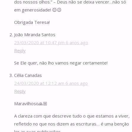
dos nossos olhos.” – Deus não se deixa vencer…não só
em generosidade! 😊😉
Obrigada Teresa!
João Miranda Santos
23/03/2020 at 10:47 pm
6 anos ago
Reply
Se Ele quer, não lho vamos negar certamente!
Célia Canadas
24/03/2020 at 12:12 am
6 anos ago
Reply
Maravilhoso🙏🏼
A clareza com que descreve tudo o que estamos a viver,
refletido no que nos dizem as escrituras… é uma benção
ler as suas publicações.