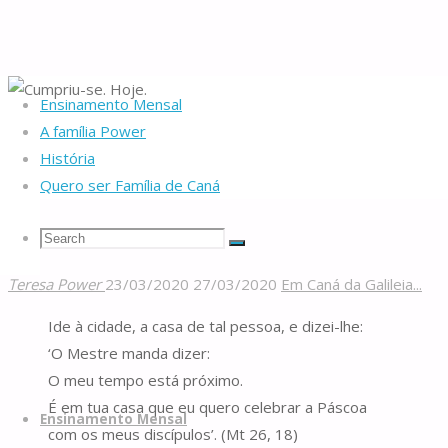
Ensinamento Mensal
Home
Da nascente
Em Caná da Galileia...
Cumpriu-se. Hoje.
A família Power
História
Quero ser Família de Caná
Cumpriu-se. Hoje.
Search
Search
Search
Teresa Power
23/03/2020
27/03/2020
Em Caná da Galileia...
Famílias
for:
Ide à cidade, a casa de tal pessoa, e dizei-lhe:
de
‘O Mestre manda dizer:
Caná
O meu tempo está próximo.
Skip
É em tua casa que eu quero celebrar a Páscoa
to
Ensinamento Mensal
com os meus discípulos’. (Mt 26, 18)
content