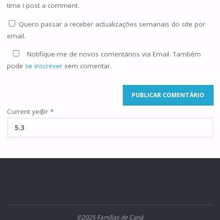
time I post a comment.
Quero passar a receber actualizações semanais do site por
email.
Notifique-me de novos comentários via Email. Também
pode
se inscrever
sem comentar.
Current ye@r
*
©2025 Famílias de Caná