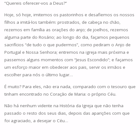
“Quereis oferecer-vos a Deus?”
Hoje, só hoje, imitemos os pastorinhos e desafiemos os nossos
filhos a imitá-los também: prostrados, de cabeça no chão,
rezemos em família as orações do anjo; de joelhos, rezemos
alguma parte do Rosário; ao longo do dia, façamos pequenos
sacrifícios “de tudo o que pudermos”, como pediram o Anjo de
Portugal e Nossa Senhora; entremos na igreja mais próxima e
passemos alguns momentos com “Jesus Escondido”; e façamos
um esforço maior em obedecer aos pais, servir os irmãos e
escolher para nós o último lugar…
É muito? Para eles, não era nada, comparado com o tesouro que
tinham encontrado no Coração de Maria: o próprio Céu.
Não há nenhum vidente na História da Igreja que não tenha
passado o resto dos seus dias, depois das aparições com que
foi agraciado, a desejar o Céu…