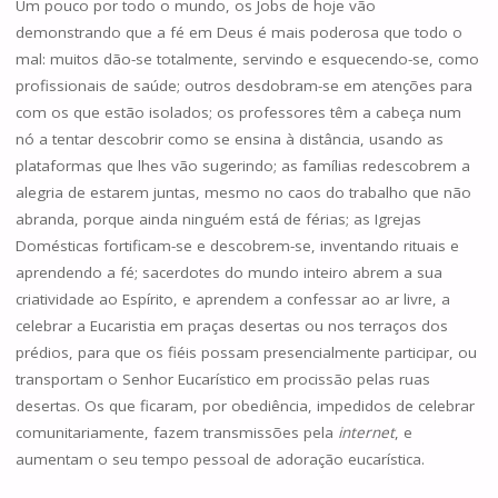
Um pouco por todo o mundo, os Jobs de hoje vão
demonstrando que a fé em Deus é mais poderosa que todo o
mal: muitos dão-se totalmente, servindo e esquecendo-se, como
profissionais de saúde; outros desdobram-se em atenções para
com os que estão isolados; os professores têm a cabeça num
nó a tentar descobrir como se ensina à distância, usando as
plataformas que lhes vão sugerindo; as famílias redescobrem a
alegria de estarem juntas, mesmo no caos do trabalho que não
abranda, porque ainda ninguém está de férias; as Igrejas
Domésticas fortificam-se e descobrem-se, inventando rituais e
aprendendo a fé; sacerdotes do mundo inteiro abrem a sua
criatividade ao Espírito, e aprendem a confessar ao ar livre, a
celebrar a Eucaristia em praças desertas ou nos terraços dos
prédios, para que os fiéis possam presencialmente participar, ou
transportam o Senhor Eucarístico em procissão pelas ruas
desertas. Os que ficaram, por obediência, impedidos de celebrar
comunitariamente, fazem transmissões pela
internet
, e
aumentam o seu tempo pessoal de adoração eucarística.