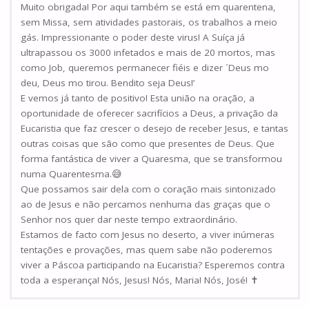
Muito obrigada! Por aqui também se está em quarentena,
sem Missa, sem atividades pastorais, os trabalhos a meio
gás. Impressionante o poder deste virus! A Suíça já
ultrapassou os 3000 infetados e mais de 20 mortos, mas
como Job, queremos permanecer fiéis e dizer ´Deus mo
deu, Deus mo tirou. Bendito seja Deus!’
E vemos já tanto de positivo! Esta união na oração, a
oportunidade de oferecer sacrifícios a Deus, a privação da
Eucaristia que faz crescer o desejo de receber Jesus, e tantas
outras coisas que são como que presentes de Deus. Que
forma fantástica de viver a Quaresma, que se transformou
numa Quarentesma.😅
Que possamos sair dela com o coração mais sintonizado
ao de Jesus e não percamos nenhuma das graças que o
Senhor nos quer dar neste tempo extraordinário.
Estamos de facto com Jesus no deserto, a viver inúmeras
tentações e provações, mas quem sabe não poderemos
viver a Páscoa participando na Eucaristia? Esperemos contra
toda a esperança! Nós, Jesus! Nós, Maria! Nós, José! ✝️