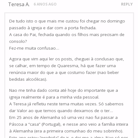
Teresa A.
6 ANOS AGO
REPLY
De tudo isto o que mais me custou foi chegar no domingo
passado à igreja e dar com a porta fechada.
A casa do Pai, fechada quando os filhos mais precisam de
consolo?
Fez-me muita confusao…
Agora que vim aqui ler os posts, cheguei à conclusao que,
se calhar, em tempo de Quaresma, há que fazer uma
renúncia maior do que a que costumo fazer (nao beber
bedidas alcoólicas).
Nao me tinha dado conta até hoje do importante que a
igreja realmente é para a minha vida pessoal.
A Teresa já refletiu neste tema muitas vezes. Só sabemos
dar Valor ao que temos quando deixamos de o ter…
Em 25 anos de Alemanha só uma vez nao fui passar a
Páscoa a “casa” (Portugal), e nesse ano veio a família inteira
à Alemanha (era a primeira comunhao do meu sobrinho).
Este ano estou “proibida” de ir, e doi-me a alma. Nao só por