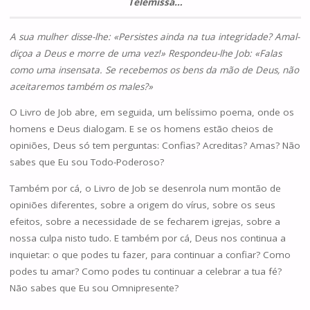
Telemissa…
A sua mu­lher disse-lhe: «Per­sis­tes ainda na tua integridade? Amal­­
diçoa a Deus e morre de uma vez!» Respondeu-lhe Job: «Falas
como uma insen­sata. Se recebemos os bens da mão de Deus, não
acei­tare­mos também os males?»
O Livro de Job abre, em seguida, um belíssimo poema, onde os
homens e Deus dialogam. E se os homens estão cheios de
opiniões, Deus só tem perguntas: Confias? Acreditas? Amas? Não
sabes que Eu sou Todo-Poderoso?
Também por cá, o Livro de Job se desenrola num montão de
opiniões diferentes, sobre a origem do vírus, sobre os seus
efeitos, sobre a necessidade de se fecharem igrejas, sobre a
nossa culpa nisto tudo. E também por cá, Deus nos continua a
inquietar: o que podes tu fazer, para continuar a confiar? Como
podes tu amar? Como podes tu continuar a celebrar a tua fé?
Não sabes que Eu sou Omnipresente?