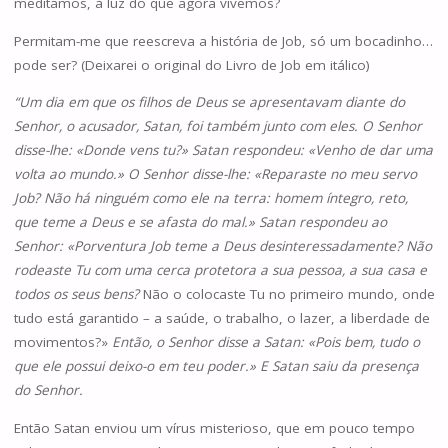
meditámos, à luz do que agora vivemos?
Permitam-me que reescreva a história de Job, só um bocadinho…
pode ser? (Deixarei o original do Livro de Job em itálico)
“Um dia em que os filhos de Deus se apresentavam diante do
Senhor, o acusador, Satan, foi também junto com eles. O Senhor
disse-lhe: «Don­de vens tu?» Satan respondeu: «Ve­nho de dar uma
volta ao mundo.» O Senhor disse-lhe: «Reparaste no meu servo
Job? Não há ninguém como ele na terra: ho­mem íntegro, reto,
que teme a Deus e se afasta do mal.» Satan respon­deu ao
Senhor: «Porventura Job te­me a Deus desinteressadamente? Não
ro­deaste Tu com uma cerca prote­tora a sua pessoa, a sua casa e
todos os seus bens?
Não o colocaste Tu no primeiro mundo, onde
tudo está garantido – a saúde, o trabalho, o lazer, a liberdade de
movimentos?»
Então, o Senhor disse a Sa­tan: «Pois bem, tudo o
que ele possui deixo-o em teu poder.» E Satan saiu da presença
do Senhor.
Então Satan enviou um vírus misterioso, que em pouco tempo