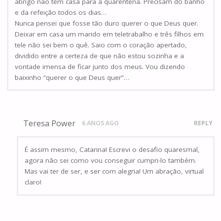
abrigo não têm casa para a quarentena. Precisam do banho
e da refeição todos os dias…
Nunca pensei que fosse tão duro querer o que Deus quer.
Deixar em casa um marido em teletrabalho e três filhos em
tele não sei bem o quê. Saio com o coração apertado,
dividido entre a certeza de que não estou sozinha e a
vontade imensa de ficar junto dos meus. Vou dizendo
baixinho “querer o que Deus quer”…
Teresa Power
6 ANOS AGO
REPLY
É assim mesmo, Catarina! Escrevi o desafio quaresmal,
agora não sei como vou conseguir cumpri-lo também.
Mas vai ter de ser, e ser com alegria! Um abração, virtual
claro!