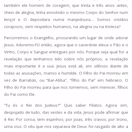
também ele homem de coragem, que trinta e três anos antes,
cheio de alegria, tinha envolvido o mesmo Corpo do Senhor num
lençol e O depositara numa manjedoura… Somos cristãos
corajosos, sem respeitos humanos, na alegria ou na tristeza?
Percorremos o Evangelho, procurando um lugar de onde adorar
Jesus. Adoremo-l’O então, agora que o sacerdote eleva o Pão e o
Vinho, Corpo e Sangue entregues por nós. Porque seja qual for a
revelação que tenhamos tido sobre nós próprios, a revelação
mais importante é a sua. Jesus está ali, em silêncio diante de
todas as acusações, manso e humilde. O Filho do Pai morreu em
vez de Barrabás, ou “Bar-Abba”, “filho do Pai” em hebraico. O
Filho do Pai morreu para que nos tornemos, sem merecer, filhos
do Pai como Ele.
“Tu és o Rei dos Judeus?” Quis saber Pilatos. Agora sim,
despojado de tudo, das vestes e da vida, Jesus pode afirmar que
é Rei. Por coroa, tem espinhos; por joias, três cravos; por trono,
uma cruz. O véu que nos separava de Deus foi rasgado de alto a