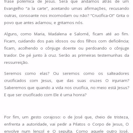
frase polémica de Jesus. Será que andamos atrás de um
Evangelho “a la carte”, aceitando umas afirmações, recusando
outras, consoante nos incomodam ou não? “Crucifica-O!” Grita o
povo que antes aclamou, e gritamos nós.
Alguns, como Maria, Madalena e Salomé, ficam até ao fim.
Ficam, cuidando dos pais idosos ou dos filhos com deficiência;
ficam, acolhendo o cônjuge doente ou perdoando o cônjuge
traidor. De pé junto à cruz. Serão as primeiras testemunhas da
ressurreição.
Seremos como elas? Ou seremos como os salteadores
crucificados com Jesus, que das suas cruzes O injuriam?
Saberemos que quando a vida nos crucifica, no meio está Jesus?
E que ser crucificado com Ele é uma honra?
Por fim, um gesto corajoso: o de José que, cheio de tristeza,
enfrenta a autoridade, vai pedir a Pilatos o Corpo de Jesus, O
envolve num lençol e O sepulta. Como aquele outro José,