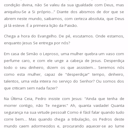
condição divina, não Se valeu da sua igualdade com Deus, mas
aniquilou-Se a Si próprio…” Diante dos abismos de dor que se
abrem neste mundo, saibamos, com certeza absoluta, que Deus
já lá esteve. É a primeira lição da Paixão.
Chega a hora do Evangelho. De pé, escutamos. Onde estamos,
enquanto Jesus Se entrega por nós?
Em casa de Simão o Leproso, uma mulher quebra um vaso com
perfume caro, e com ele unge a cabeça de Jesus. Desperdiça
todo o seu dinheiro, dizem os que assistem… Seremos nós
como esta mulher, capaz de “desperdiçar” tempo, dinheiro,
talentos, uma vida inteira no serviço do Senhor? Ou somos dos
que criticam sem nada fazer?
Na Última Ceia, Pedro insiste com Jesus: “Ainda que tenha de
morrer contigo, não Te negarei.” Ah, quanta vaidade! Quanta
segurança na sua virtude pessoal! Como é fácil falar quando tudo
corre bem… Mas quando chega a tribulação, os Pedros deste
mundo caem adormecidos e, procurando aquecer-se ao lume