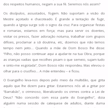
dos respeitos humanos, negam a sua fé. Seremos nós assim?
Os discípulos, assustados, fogem. Não suportam a visão do
Mestre açoitado e chacoteado. É grande a tentação de fugir,
quando a Igreja surge sob o signo da cruz. Para organizar festas
e romarias, estamos em força; mas para servir os doentes,
visitar os presos, fazer adoração noturna, trabalhar com grupos
difíceis, proclamar a sã doutrina, etc, dizemos que não temos
tempo nem jeito… Quando a mãe de Dom Bosco lhe disse:
“Filho, não posso continuar aqui a ajudar-te na tua Obra, porque
as crianças vadias que recolhes pisam o que semeio, sujam tudo
e sinto-me esgotada”, Dom Bosco não respondeu. Mas elevou o
olhar para o crucifixo… A mãe entendeu – e ficou.
O Evangelho leva-nos depois pelo meio da multidão, que grita
aquilo que lhe dizem para gritar. Estaremos nós ali a gritar por
“Barrabás”, o criminoso, liberalizando os crimes contra a Lei de
Deus? “Não concordo com essa parte do Evangelho”, dizia
alguém numa sessão de catequese de adultos, diante duma