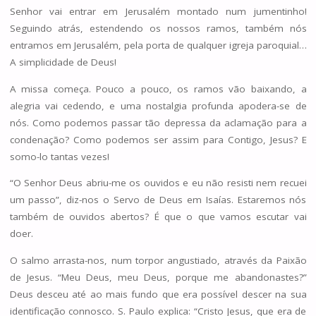
Senhor vai entrar em Jerusalém montado num jumentinho!
Seguindo atrás, estendendo os nossos ramos, também nós
entramos em Jerusalém, pela porta de qualquer igreja paroquial…
A simplicidade de Deus!
A missa começa. Pouco a pouco, os ramos vão baixando, a
alegria vai cedendo, e uma nostalgia profunda apodera-se de
nós. Como podemos passar tão depressa da aclamação para a
condenação? Como podemos ser assim para Contigo, Jesus? E
somo-lo tantas vezes!
“O Senhor Deus abriu-me os ouvidos e eu não resisti nem recuei
um passo”, diz-nos o Servo de Deus em Isaías. Estaremos nós
também de ouvidos abertos? É que o que vamos escutar vai
doer.
O salmo arrasta-nos, num torpor angustiado, através da Paixão
de Jesus. “Meu Deus, meu Deus, porque me abandonastes?”
Deus desceu até ao mais fundo que era possível descer na sua
identificação connosco. S. Paulo explica: “Cristo Jesus, que era de