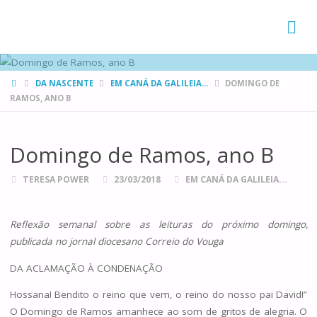
FAMÍLIAS
DE CANÁ
HOME
DA NASCENTE
EM CANÁ DA GALILEIA...
DOMINGO DE
RAMOS, ANO B
Domingo de Ramos, ano B
TERESA POWER
23/03/2018
EM CANÁ DA GALILEIA...
Reflexão semanal sobre as leituras do próximo domingo,
publicada no jornal diocesano Correio do Vouga
DA ACLAMAÇÃO À CONDENAÇÃO
Hossana! Bendito o reino que vem, o reino do nosso pai David!”
O Domingo de Ramos amanhece ao som de gritos de alegria. O