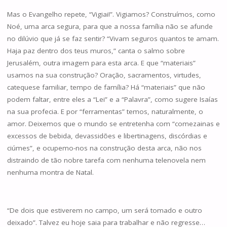
Mas o Evangelho repete, “Vigiai!”. Vigiamos? Construímos, como
Noé, uma arca segura, para que a nossa família não se afunde
no dilúvio que já se faz sentir? “Vivam seguros quantos te amam.
Haja paz dentro dos teus muros,” canta o salmo sobre
Jerusalém, outra imagem para esta arca. E que “materiais”
usamos na sua construção? Oração, sacramentos, virtudes,
catequese familiar, tempo de família? Há “materiais” que não
podem faltar, entre eles a “Lei” e a “Palavra”, como sugere Isaías
na sua profecia. E por “ferramentas” temos, naturalmente, o
amor. Deixemos que o mundo se entretenha com “comezainas e
excessos de bebida, devassidões e libertinagens, discórdias e
ciúmes”, e ocupemo-nos na construção desta arca, não nos
distraindo de tão nobre tarefa com nenhuma telenovela nem
nenhuma montra de Natal.
“De dois que estiverem no campo, um será tomado e outro
deixado”. Talvez eu hoje saia para trabalhar e não regresse…