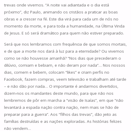
trevas onde vivemos. “A noite vai adiantada e o dia está
próximo”, diz Paulo, animando os cristãos a praticar as boas
obras e a crescer na fé. Este dia virá para cada um de nós no
momento da morte, e para toda a humanidade, na Última Vinda
de Jesus. E só será dramático para quem não estiver preparado.
Será que nos lembramos com frequência de que somos mortais,
e de que a morte nos dará à luz para a eternidade? Ou vivemos
como se não houvesse amanhã? “Nos dias que precederam o
dilúvio, comiam e bebiam, e não deram por nada”… Nos nossos
dias, comem e bebem, colocam “likes” e criam perfis no
Facebook, fazem compras, veem televisão e trabalham até tarde
– e não dão por nada… O importante é andarmos divertidos,
dizem-nos os mandantes deste mundo, para que não nos
lembremos de pôr em marcha a “visão de Isaías”, em que “não
levantará a espada nação contra nação, nem mais se hão de
preparar para a guerra”. Aos “filhos das trevas”, dão jeito as
famílias destruídas e as nações exploradas. As histórias felizes
não vendem…