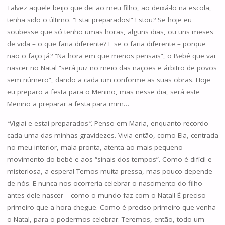
Talvez aquele beijo que dei ao meu filho, ao deixá-lo na escola,
tenha sido o último. “Estai preparados!” Estou? Se hoje eu
soubesse que só tenho umas horas, alguns dias, ou uns meses
de vida – o que faria diferente? E se o faria diferente – porque
não o faço já? “Na hora em que menos pensais”, o Bebé que vai
nascer no Natal “será juiz no meio das nações e árbitro de povos
sem número”, dando a cada um conforme as suas obras. Hoje
eu preparo a festa para o Menino, mas nesse dia, será este
Menino a preparar a festa para mim…
“
Vigiai e estai preparados
”
. Penso em Maria, enquanto recordo
cada uma das minhas gravidezes. Vivia então, como Ela, centrada
no meu interior, mala pronta, atenta ao mais pequeno
movimento do bebé e aos “sinais dos tempos”. Como é difícil e
misteriosa, a espera! Temos muita pressa, mas pouco depende
de nós. E nunca nos ocorreria celebrar o nascimento do filho
antes dele nascer – como o mundo faz com o Natal! É preciso
primeiro que a hora chegue. Como é preciso primeiro que venha
o Natal, para o podermos celebrar. Teremos, então, todo um