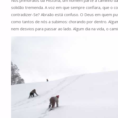
Nos primórdios da História, um homem parte a caminho da mo
solidão tremenda. A voz em que sempre confiara, que o co
contradizer-Se? Abraão está confuso. O Deus em quem puse
como tantos de nós a subimos: chorando por dentro. Algum
nem desvios para passar ao lado. Algum dia na vida, o cam