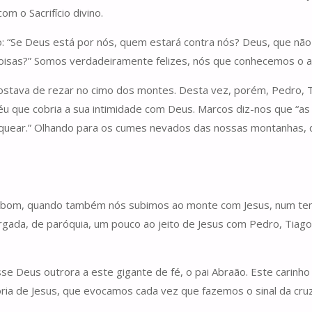
m o Sacrifício divino.
: “Se Deus está por nós, quem estará contra nós? Deus, que não
coisas?” Somos verdadeiramente felizes, nós que conhecemos o a
gostava de rezar no cimo dos montes. Desta vez, porém, Pedro, 
 véu que cobria a sua intimidade com Deus. Marcos diz-nos que “a
nquear.” Olhando para os cumes nevados das nossas montanhas,
e bom, quando também nós subimos ao monte com Jesus, num tem
largada, de paróquia, um pouco ao jeito de Jesus com Pedro, Tia
sse Deus outrora a este gigante de fé, o pai Abraão. Este carinho d
ória de Jesus, que evocamos cada vez que fazemos o sinal da cruz