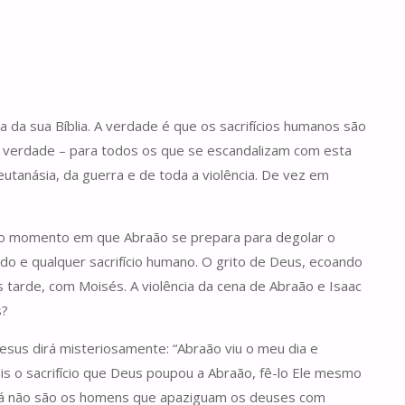
a da sua Bíblia. A verdade é que os sacrifícios humanos são
E a verdade – para todos os que se escandalizam com esta
eutanásia, da guerra e de toda a violência. De vez em
ato momento em que Abraão se prepara para degolar o
do e qualquer sacrifício humano. O grito de Deus, ecoando
s tarde, com Moisés. A violência da cena de Abraão e Isaac
s?
Jesus dirá misteriosamente: “Abraão viu o meu dia e
ois o sacrifício que Deus poupou a Abraão, fê-lo Ele mesmo
s, já não são os homens que apaziguam os deuses com