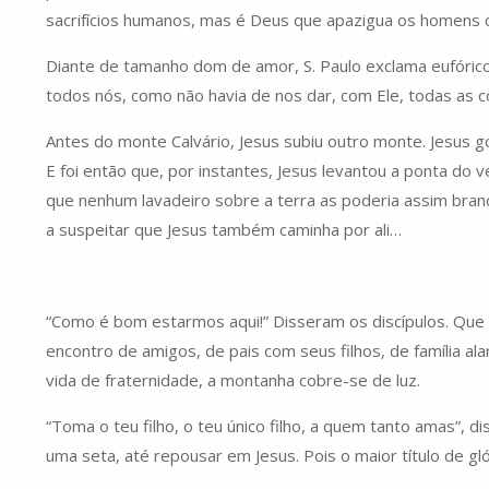
sacrifícios humanos, mas é Deus que apazigua os homens co
Diante de tamanho dom de amor, S. Paulo exclama eufórico
todos nós, como não havia de nos dar, com Ele, todas as 
Antes do monte Calvário, Jesus subiu outro monte. Jesus 
E foi então que, por instantes, Jesus levantou a ponta do
que nenhum lavadeiro sobre a terra as poderia assim bra
a suspeitar que Jesus também caminha por ali…
“Como é bom estarmos aqui!” Disseram os discípulos. Qu
encontro de amigos, de pais com seus filhos, de família a
vida de fraternidade, a montanha cobre-se de luz.
“Toma o teu filho, o teu único filho, a quem tanto amas”, di
uma seta, até repousar em Jesus. Pois o maior título de gl