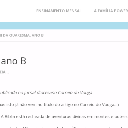
Skip
ENSINAMENTO MENSAL
A FAMÍLIA POWE
to
I DA QUARESMA, ANO B
content
 ano B
IA...
ublicada no jornal diocesano Correio do Vouga
to já não vem no título do artigo no Correio do Vouga…)
A Bíblia está recheada de aventuras divinas em montes e outeir