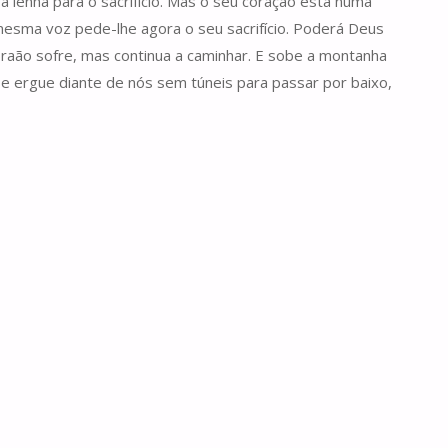
a lenha para o sacrifício. Mas o seu coração está numa
mesma voz pede-lhe agora o seu sacrifício. Poderá Deus
raão sofre, mas continua a caminhar. E sobe a montanha
e ergue diante de nós sem túneis para passar por baixo,