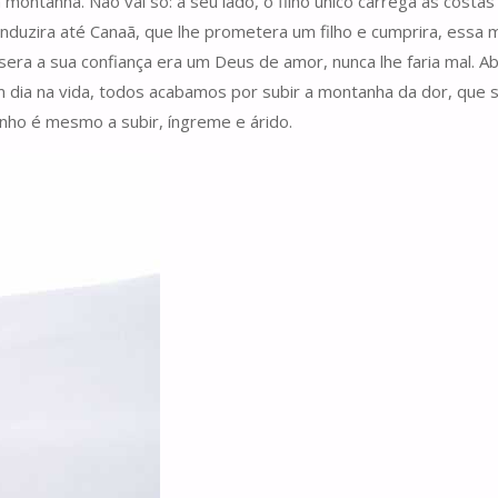
ntanha. Não vai só: a seu lado, o filho único carrega às costas 
nduzira até Canaã, que lhe prometera um filho e cumprira, essa 
ra a sua confiança era um Deus de amor, nunca lhe faria mal. Ab
 dia na vida, todos acabamos por subir a montanha da dor, que s
inho é mesmo a subir, íngreme e árido.