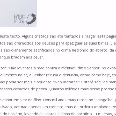
deste texto. Alguns cristãos são até tentados a rasgar esta págin
nitos são oferecidos aos deuses para apaziguar as suas birras. 
hos são diariamente sacrificados no crime hediondo do aborto, da 
s “que bradam aos céus”.
r. “Não levantes a mão contra o menino”, diz o Senhor, no ex
ovimento no ar, o Senhor recusa e denuncia, então como hoje, to
não podia ser mais eloquente. “Não matarás!” Gritará séculos mai
nossos corações de pedra. Quantos milénios mais serão preciso
 Senhor em vez do filho. Dois mil anos mais tarde, no Evangelho, 
e silvado, ver não apenas um carneiro, mas o Cordeiro Imolado? P
 do Calvário, levando às costas a lenha do sacrifício… Em Jesu