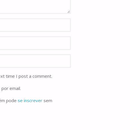
ext time I post a comment.
 por email.
bém pode
se inscrever
sem