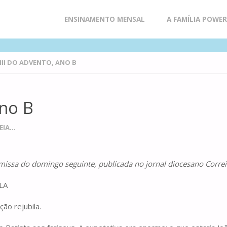
Skip
ENSINAMENTO MENSAL
A FAMÍLIA POWE
to
II DO ADVENTO, ANO B
content
ano B
IA...
a missa do domingo seguinte, publicada no jornal diocesano Corre
LA
ão rejubila.