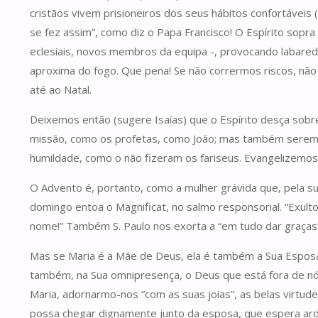
cristãos vivem prisioneiros dos seus hábitos confortáveis
se fez assim”, como diz o Papa Francisco! O Espírito sop
eclesiais, novos membros da equipa -, provocando labar
aproxima do fogo. Que pena! Se não corrermos riscos, não 
até ao Natal.
Deixemos então (sugere Isaías) que o Espírito desça sobr
missão, como os profetas, como João; mas também seremo
humildade, como o não fizeram os fariseus. Evangelizemos
O Advento é, portanto, como a mulher grávida que, pela su
domingo entoa o Magnificat, no salmo responsorial. “Exult
nome!” Também S. Paulo nos exorta a “em tudo dar graças
Mas se Maria é a Mãe de Deus, ela é também a Sua Esposa.
também, na Sua omnipresença, o Deus que está fora de nós
Maria, adornarmo-nos “com as suas joias”, as belas virtud
possa chegar dignamente junto da esposa, que espera ar