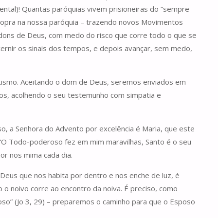
mental)! Quantas paróquias vivem prisioneiras do “sempre
e sopra na nossa paróquia – trazendo novos Movimentos
dons de Deus, com medo do risco que corre todo o que se
scernir os sinais dos tempos, e depois avançar, sem medo,
Batismo. Aceitando o dom de Deus, seremos enviados em
os, acolhendo o seu testemunho com simpatia e
sso, a Senhora do Advento por excelência é Maria, que este
o: “O Todo-poderoso fez em mim maravilhas, Santo é o seu
or nos mima cada dia.
eus que nos habita por dentro e nos enche de luz, é
o noivo corre ao encontro da noiva. É preciso, como
poso” (Jo 3, 29) – preparemos o caminho para que o Esposo