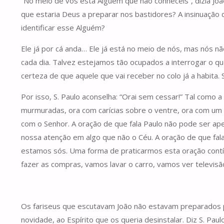
“No meio de vós está Alguém que não conheceis”, dizia Joã
que estaria Deus a preparar nos bastidores? A insinuação 
identificar esse Alguém?
Ele já por cá anda… Ele já está no meio de nós, mas nós 
cada dia. Talvez estejamos tão ocupados a interrogar o q
certeza de que aquele que vai receber no colo já a habita.
Por isso, S. Paulo aconselha: “Orai sem cessar!” Tal como 
murmuradas, ora com carícias sobre o ventre, ora com um
com o Senhor. A oração de que fala Paulo não pode ser ape
nossa atenção em algo que não o Céu. A oração de que fala
estamos sós. Uma forma de praticarmos esta oração contí
fazer as compras, vamos lavar o carro, vamos ver televis
Os fariseus que escutavam João não estavam preparados pa
novidade, ao Espírito que os queria desinstalar. Diz S. Pa