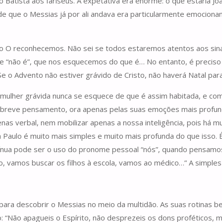
o Batista aos fariseus. A expetativa era enorme: o que estaria 
de que o Messias já por ali andava era particularmente emociona
não O reconhecemos. Não sei se todos estaremos atentos aos sin
ue “não é”, que nos esquecemos do que é… No entanto, é preciso 
 Se o Advento não estiver grávido de Cristo, não haverá Natal par
a mulher grávida nunca se esquece de que é assim habitada, e com
 breve pensamento, ora apenas pelas suas emoções mais profund
nas verbal, nem mobilizar apenas a nossa inteligência, pois há 
 Paulo é muito mais simples e muito mais profunda do que isso. É
nua pode ser o uso do pronome pessoal “nós”, quando pensamos “
ão, vamos buscar os filhos à escola, vamos ao médico…” A simpl
ra descobrir o Messias no meio da multidão. As suas rotinas be
ulo: “Não apagueis o Espírito, não desprezeis os dons proféticos,