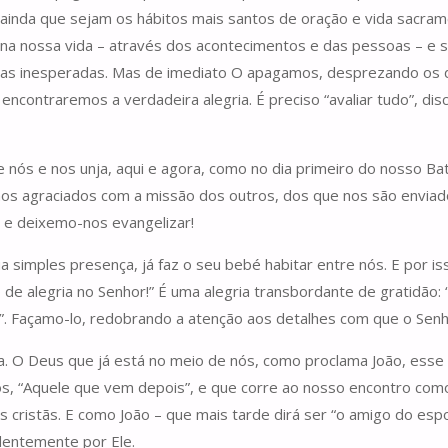
 (ainda que sejam os hábitos mais santos de oração e vida sacra
ra na nossa vida – através dos acontecimentos e das pessoas – 
edas inesperadas. Mas de imediato O apagamos, desprezando os 
encontraremos a verdadeira alegria. É preciso “avaliar tudo”, di
e nós e nos unja, aqui e agora, como no dia primeiro do nosso 
s agraciados com a missão dos outros, dos que nos são enviad
 e deixemo-nos evangelizar!
a simples presença, já faz o seu bebé habitar entre nós. E por i
o de alegria no Senhor!” É uma alegria transbordante de gratidã
”. Façamo-lo, redobrando a atenção aos detalhes com que o Senh
 O Deus que já está no meio de nós, como proclama João, esse D
, “Aquele que vem depois”, e que corre ao nosso encontro como 
es cristãs. E como João – que mais tarde dirá ser “o amigo do es
dentemente por Ele.