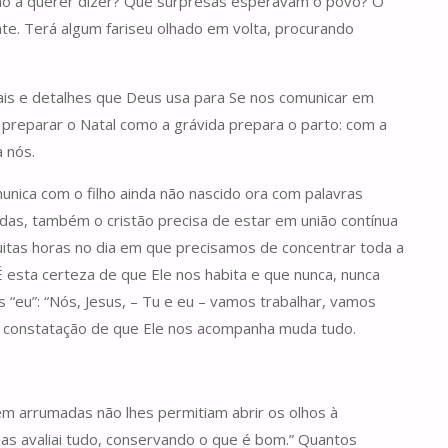
João a querer dizer? Que surpresas esperavam o povo? O
nte. Terá algum fariseu olhado em volta, procurando
ais e detalhes que Deus usa para Se nos comunicar em
preparar o Natal como a grávida prepara o parto: com a
a nós.
unica com o filho ainda não nascido ora com palavras
as, também o cristão precisa de estar em união contínua
muitas horas no dia em que precisamos de concentrar toda a
 esta certeza de que Ele nos habita e que nunca, nunca
eu”: “Nós, Jesus, – Tu e eu – vamos trabalhar, vamos
es constatação de que Ele nos acompanha muda tudo.
m arrumadas não lhes permitiam abrir os olhos à
 mas avaliai tudo, conservando o que é bom.” Quantos