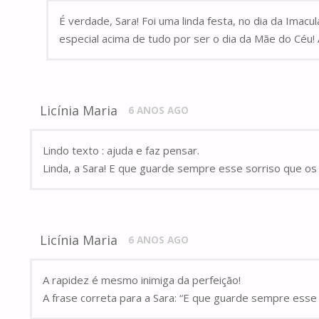
É verdade, Sara! Foi uma linda festa, no dia da Imacu
especial acima de tudo por ser o dia da Mãe do Céu! 
Licínia Maria
6 ANOS AGO
Lindo texto : ajuda e faz pensar.
Linda, a Sara! E que guarde sempre esse sorriso que os
Licínia Maria
6 ANOS AGO
A rapidez é mesmo inimiga da perfeição!
A frase correta para a Sara: “E que guarde sempre esse 