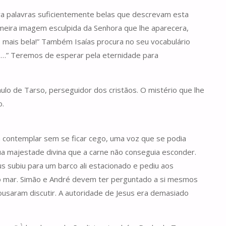
rra palavras suficientemente belas que descrevam esta
imeira imagem esculpida da Senhora que lhe aparecera,
 mais bela!” Também Isaías procura no seu vocabulário
plo…” Teremos de esperar pela eternidade para
lo de Tarso, perseguidor dos cristãos. O mistério que lhe
o.
a contemplar sem se ficar cego, uma voz que se podia
sua majestade divina que a carne não conseguia esconder.
us subiu para um barco ali estacionado e pediu aos
o mar. Simão e André devem ter perguntado a si mesmos
ousaram discutir. A autoridade de Jesus era demasiado