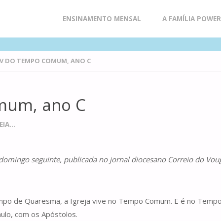
Skip
ENSINAMENTO MENSAL
A FAMÍLIA POWE
to
V DO TEMPO COMUM, ANO C
content
mum, ano C
IA...
o domingo seguinte, publicada no jornal diocesano Correio do Vou
po de Quaresma, a Igreja vive no Tempo Comum. E é no Tempo C
aulo, com os Apóstolos.