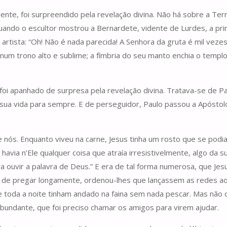
ente, foi surpreendido pela revelação divina. Não há sobre a Te
uando o escultor mostrou a Bernardete, vidente de Lurdes, a pr
tista: “Oh! Não é nada parecida! A Senhora da gruta é mil vezes
o num trono alto e sublime; a fímbria do seu manto enchia o tem
i apanhado de surpresa pela revelação divina. Tratava-se de Pau
 sua vida para sempre. E de perseguidor, Paulo passou a Apóstol
 nós. Enquanto viveu na carne, Jesus tinha um rosto que se podi
via n’Ele qualquer coisa que atraía irresistivelmente, algo da 
a ouvir a palavra de Deus.” E era de tal forma numerosa, que Jes
 de pregar longamente, ordenou-lhes que lançassem as redes a
e toda a noite tinham andado na faina sem nada pescar. Mas não 
o abundante, que foi preciso chamar os amigos para virem ajudar.