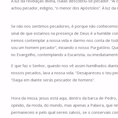
À luz da revelação divina, Isaías descobriu-se pecador. “
achou pecador, indigno, “o menor dos Apóstolos”. À luz d
Se não nos sentimos pecadores, é porque não conhecemos 
sinal de que estamos na presença de Deus é a humilde cons
iremos contemplar a nossa vida e darmo-nos conta de tod
sou um homem pecador”, iniciando o nosso Purgatório. Qu
no Evangelho, contemplando a Eucaristia, ou imediatament
E que faz o Senhor, quando nos vê assim humilhados diante
nossos pecados, lava a nossa vida. “Desapareceu o teu pe
“Daqui em diante serás pescador de homens”.
Hora da missa. Jesus está aqui, dentro da barca de Pedro,
opinião, da moda, do mundo, mas apenas a Palavra, que ni
permaneceis e pelo qual sereis salvos, se o conservais co