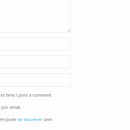
ext time I post a comment.
 por email.
bém pode
se inscrever
sem