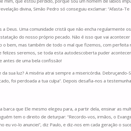
Ai de mim, que estou perdido, porque sou um homem de lábios impu
a revelação divina, Simão Pedro só conseguiu exclamar: “Afasta-
a Deus. Uma comunidade cristã que não encha regularmente os 
tatação do nosso próprio pecado. Não é isso que vai acontecer no
o o bem, mas também de todo o mal que fizemos, com perfeita n
e felizes seremos, se toda esta autodescoberta puder acontece
e antes de uma bela confissão!
 da sua luz? A miséria atrai sempre a misericórdia. Debruçando-
cado, foi perdoada a tua culpa”. Depois desafia-nos a testemunh
 a barca que Ele mesmo elegeu para, a partir dela, ensinar as mu
nguém tem o direito de deturpar: “Recordo-vos, irmãos, o Evange
mo eu vo-lo anunciei”, diz Paulo, e diz-nos em cada geração o su