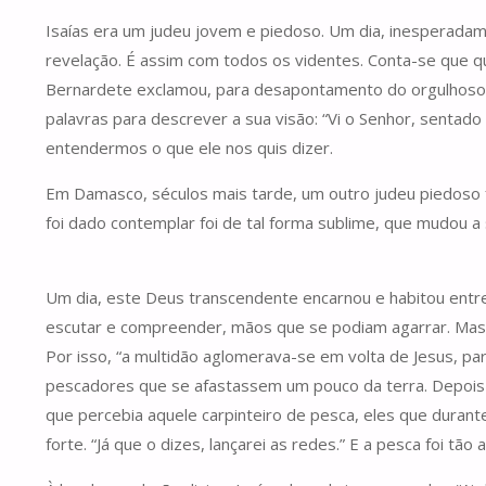
Isaías era um judeu jovem e piedoso. Um dia, inesperadam
revelação. É assim com todos os videntes. Conta-se que q
Bernardete exclamou, para desapontamento do orgulhoso ar
palavras para descrever a sua visão: “Vi o Senhor, sentad
entendermos o que ele nos quis dizer.
Em Damasco, séculos mais tarde, um outro judeu piedoso fo
foi dado contemplar foi de tal forma sublime, que mudou a
Um dia, este Deus transcendente encarnou e habitou entre
escutar e compreender, mãos que se podiam agarrar. Mas ha
Por isso, “a multidão aglomerava-se em volta de Jesus, par
pescadores que se afastassem um pouco da terra. Depois
que percebia aquele carpinteiro de pesca, eles que durant
forte. “Já que o dizes, lançarei as redes.” E a pesca foi tã