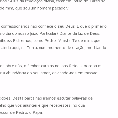
ros.” À luz da revelação divina, também Paulo de Tarso se
Te de mim, que sou um homem pecador.”
confessionários não conhece o seu Deus. É que o primeiro
 dia do nosso Juízo Particular? Diante da luz de Deus,
itidez. E diremos, como Pedro: “Afasta-Te de mim, que
r ainda aqui, na Terra, num momento de oração, meditando
Se sobre nós, o Senhor cura as nossas feridas, perdoa os
ar a abundância do seu amor, enviando-nos em missão:
ltidões. Desta barca não iremos escutar palavras de
lho que vos anunciei e que recebestes, no qual
cessor de Pedro, o Papa.