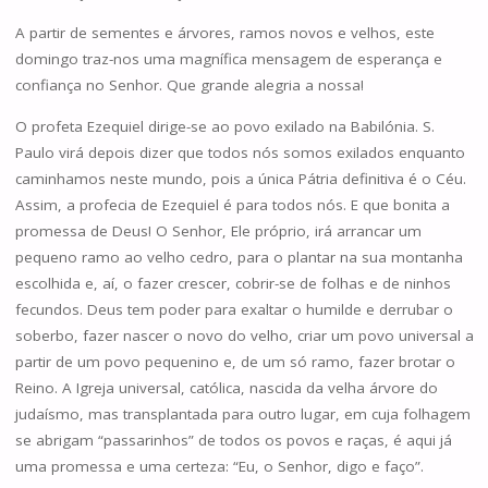
A partir de sementes e árvores, ramos novos e velhos, este
domingo traz-nos uma magnífica mensagem de esperança e
confiança no Senhor. Que grande alegria a nossa!
O profeta Ezequiel dirige-se ao povo exilado na Babilónia. S.
Paulo virá depois dizer que todos nós somos exilados enquanto
caminhamos neste mundo, pois a única Pátria definitiva é o Céu.
Assim, a profecia de Ezequiel é para todos nós. E que bonita a
promessa de Deus! O Senhor, Ele próprio, irá arrancar um
pequeno ramo ao velho cedro, para o plantar na sua montanha
escolhida e, aí, o fazer crescer, cobrir-se de folhas e de ninhos
fecundos. Deus tem poder para exaltar o humilde e derrubar o
soberbo, fazer nascer o novo do velho, criar um povo universal a
partir de um povo pequenino e, de um só ramo, fazer brotar o
Reino. A Igreja universal, católica, nascida da velha árvore do
judaísmo, mas transplantada para outro lugar, em cuja folhagem
se abrigam “passarinhos” de todos os povos e raças, é aqui já
uma promessa e uma certeza: “Eu, o Senhor, digo e faço”.