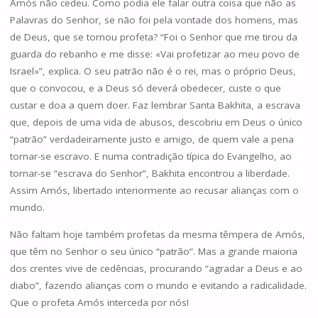
Amós não cedeu. Como podia ele falar outra coisa que não as
Palavras do Senhor, se não foi pela vontade dos homens, mas
de Deus, que se tornou profeta? “Foi o Senhor que me tirou da
guarda do rebanho e me disse: «Vai profetizar ao meu povo de
Israel»”, explica. O seu patrão não é o rei, mas o próprio Deus,
que o convocou, e a Deus só deverá obedecer, custe o que
custar e doa a quem doer. Faz lembrar Santa Bakhita, a escrava
que, depois de uma vida de abusos, descobriu em Deus o único
“patrão” verdadeiramente justo e amigo, de quem vale a pena
tornar-se escravo. E numa contradição típica do Evangelho, ao
tornar-se “escrava do Senhor”, Bakhita encontrou a liberdade.
Assim Amós, libertado interiormente ao recusar alianças com o
mundo.
Não faltam hoje também profetas da mesma têmpera de Amós,
que têm no Senhor o seu único “patrão”. Mas a grande maioria
dos crentes vive de cedências, procurando “agradar a Deus e ao
diabo”, fazendo alianças com o mundo e evitando a radicalidade.
Que o profeta Amós interceda por nós!