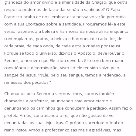
grandeza do amor divino e a imensidade da Criação, que outra
resposta podemos de facto dar senão a santidade? O Papa
Francisco acaba de nos lembrar esta nossa vocação primordial
com a sua Exortação sobre a santidade. Procuremos lê-la este
verão, aspirando à beleza e harmonia da nossa alma enquanto
contemplamos, gratos, a beleza e harmonia de cada flor, de
cada praia, de cada onda, de cada estrela criadas por Deus!
Porque se todo o universo, diz-nos o Apóstolo, deve louvar o
Senhor, o homem que Ele criou deve fazê-lo com bem maior
consciência e determinação, visto só ele ter sido salvo pelo
sangue de Jesus. “N’Ele, pelo seu sangue, temos a redenção, a
remissão dos pecados.”
Chamados pelo Senhor a sermos filhos, somos também
chamados a profetizar, anunciando este amor eterno e
denunciando os caminhos que conduzem à perdição. Assim fez o
profeta Amós, contrariando o rei, que não gostou de ver
denunciadas as suas injustiças. O próprio sacerdote oficial do
reino instou Amós a profetizar coisas mais agradáveis, mas