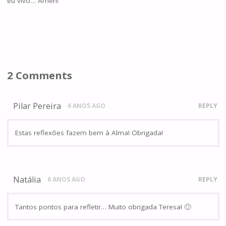
eu vivo… Ámen!
2 Comments
Pilar Pereira
6 ANOS AGO
REPLY
Estas reflexões fazem bem à Alma! Obrigada!
Natália
6 ANOS AGO
REPLY
Tantos pontos para refletir… Muito obrigada Teresa! 🙂