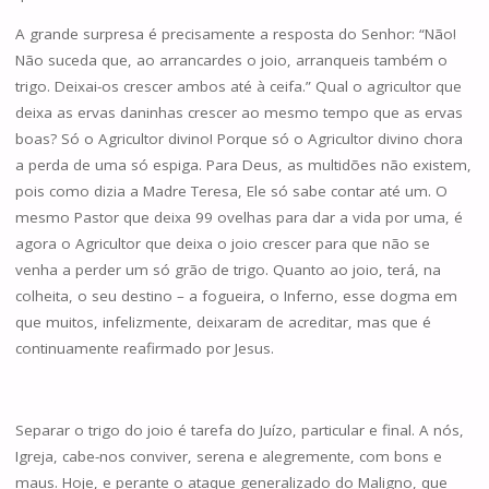
A grande surpresa é precisamente a resposta do Senhor: “Não!
Não suceda que, ao arrancardes o joio, arranqueis também o
trigo. Deixai-os crescer ambos até à ceifa.” Qual o agricultor que
deixa as ervas daninhas crescer ao mesmo tempo que as ervas
boas? Só o Agricultor divino! Porque só o Agricultor divino chora
a perda de uma só espiga. Para Deus, as multidões não existem,
pois como dizia a Madre Teresa, Ele só sabe contar até um. O
mesmo Pastor que deixa 99 ovelhas para dar a vida por uma, é
agora o Agricultor que deixa o joio crescer para que não se
venha a perder um só grão de trigo. Quanto ao joio, terá, na
colheita, o seu destino – a fogueira, o Inferno, esse dogma em
que muitos, infelizmente, deixaram de acreditar, mas que é
continuamente reafirmado por Jesus.
Separar o trigo do joio é tarefa do Juízo, particular e final. A nós,
Igreja, cabe-nos conviver, serena e alegremente, com bons e
maus. Hoje, e perante o ataque generalizado do Maligno, que