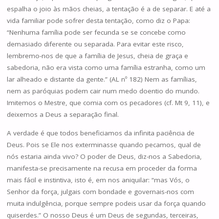
espalha o joio às mãos cheias, a tentação é a de separar. E até a
vida familiar pode sofrer desta tentação, como diz o Papa:
“Nenhuma família pode ser fecunda se se concebe como
demasiado diferente ou separada. Para evitar este risco,
lembremo-nos de que a família de Jesus, cheia de graça e
sabedoria, não era vista como uma família estranha, como um
lar alheado e distante da gente.” (AL nº 182) Nem as famílias,
nem as paróquias podem cair num medo doentio do mundo.
Imitemos o Mestre, que comia com os pecadores (cf. Mt 9, 11), e
deixemos a Deus a separação final.
A verdade é que todos beneficiamos da infinita paciência de
Deus. Pois se Ele nos exterminasse quando pecamos, qual de
nós estaria ainda vivo? O poder de Deus, diz-nos a Sabedoria,
manifesta-se precisamente na recusa em proceder da forma
mais fácil e instintiva, isto é, em nos aniquilar: “mas Vós, o
Senhor da força, julgais com bondade e governais-nos com
muita indulgência, porque sempre podeis usar da força quando
quiserdes.” O nosso Deus é um Deus de segundas, terceiras,