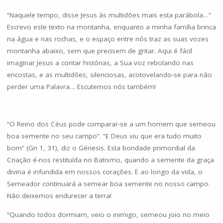
“Naquele tempo, disse Jesus às multidões mais esta parábola…”
Escrevo este texto na montanha, enquanto a minha família brinca
na água e nas rochas, e o espaço entre nós traz as suas vozes
montanha abaixo, sem que precisem de gritar. Aqui é fácil
imaginar Jesus a contar histórias, a Sua voz rebolando nas
encostas, e as multidões, silenciosas, acotovelando-se para não
perder uma Palavra… Escutemos nós também!
“O Reino dos Céus pode comparar-se a um homem que semeou
boa semente no seu campo”. “E Deus viu que era tudo muito
bom” (Gn 1, 31), diz o Génesis. Esta bondade primordial da
Criação é-nos restituída no Batismo, quando a semente da graça
divina é infundida em nossos corações. E ao longo da vida, o
Semeador continuará a semear boa semente no nosso campo.
Não deixemos endurecer a terra!
“Quando todos dormiam, veio o inimigo, semeou joio no meio