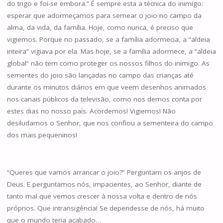
do trigo e foi-se embora.” É sempre esta a técnica do inimigo:
esperar que adormeçamos para semear o joio no campo da
alma, da vida, da família. Hoje, como nunca, é preciso que
vigiemos. Porque no passado, se a família adormecia, a “aldeia
inteira” vigiava por ela. Mas hoje, se a família adormece, a “aldeia
global” não tem como proteger os nossos filhos do inimigo. As
sementes do joio são lançadas no campo das crianças até
durante os minutos diários em que veem desenhos animados
nos canais públicos da televisão, como nos demos conta por
estes dias no nosso país. Acordemos! Vigiemos! Não
desiludamos o Senhor, que nos confiou a sementeira do campo
dos mais pequeninos!
“Queres que vamos arrancar o joio?” Perguntam os anjos de
Deus. E perguntamos nós, impacientes, ao Senhor, diante de
tanto mal que vemos crescer à nossa volta e dentro de nós
próprios. Que intransigência! Se dependesse de nós, há muito
que o mundo teria acabado…