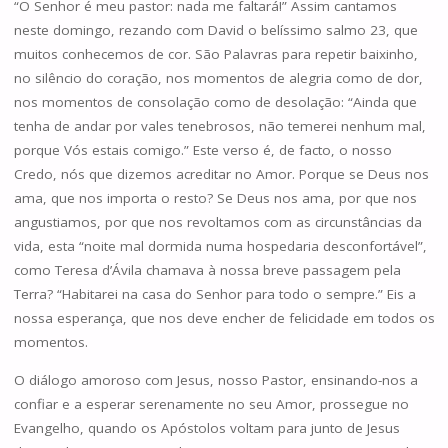
“O Senhor é meu pastor: nada me faltará!” Assim cantamos
neste domingo, rezando com David o belíssimo salmo 23, que
muitos conhecemos de cor. São Palavras para repetir baixinho,
no silêncio do coração, nos momentos de alegria como de dor,
nos momentos de consolação como de desolação: “Ainda que
tenha de andar por vales tenebrosos, não temerei nenhum mal,
porque Vós estais comigo.” Este verso é, de facto, o nosso
Credo, nós que dizemos acreditar no Amor. Porque se Deus nos
ama, que nos importa o resto? Se Deus nos ama, por que nos
angustiamos, por que nos revoltamos com as circunstâncias da
vida, esta “noite mal dormida numa hospedaria desconfortável”,
como Teresa d’Ávila chamava à nossa breve passagem pela
Terra? “Habitarei na casa do Senhor para todo o sempre.” Eis a
nossa esperança, que nos deve encher de felicidade em todos os
momentos.
O diálogo amoroso com Jesus, nosso Pastor, ensinando-nos a
confiar e a esperar serenamente no seu Amor, prossegue no
Evangelho, quando os Apóstolos voltam para junto de Jesus