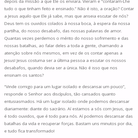
depois da missão a que Ele os enviara. Vieram e “contaram-Lhe
tudo o que tinham feito e ensinado.” Não é isto, a oração? Contar
a Jesus aquilo que Ele já sabe, mas que anseia escutar de nós?
Deus tem os ouvidos colados à nossa boca, à espera da nossa
partilha, do nosso desabafo, das nossas palavras de amor.
Quantas vezes perdemos o mérito do nosso sofrimento e das
nossas batalhas, ao falar deles a toda a gente, chamando a
atenção sobre nós mesmos, em vez de os contar apenas a
Jesus! Jesus costuma ser a última pessoa a escutar os nossos
desabafos, quando devia ser a única. Não é isso que nos
ensinam os santos?
“Vinde comigo para um lugar isolado e descansai um pouco”,
responde o Senhor aos discípulos, tão cansados quanto
entusiasmados. Há um lugar isolado onde podemos descansar
diariamente: diante do sacrário. Aí estamos a sós com Jesus, que
é todo ouvidos, que é todo para nós. Aí podemos descansar das
batalhas da vida e recuperar forças. Bastam uns minutos por dia,
e tudo fica transformado!