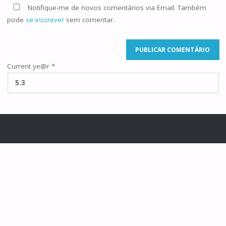
Notifique-me de novos comentários via Email. Também
pode
se inscrever
sem comentar.
Current ye@r
*
©2025 Famílias de Caná
POWERED BY
SEPTERA
&
WORDPRESS.