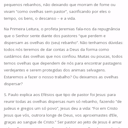
pequenos rebanhos, não deixando que morram de fome ou
vivam “como ovelhas sem pastor”, sacrificando por eles o
tempo, os bens, o descanso – e a vida.
Na Primeira Leitura, o profeta Jeremias fala-nos da repugnância
que o Senhor sente diante dos pastores “que perdem e
dispersam as ovelhas do (seu) rebanho”. Não tenhamos dúvidas:
todos nós teremos de dar contas a Deus da forma como
cuidámos das ovelhas que nos confiou. Muitas ou poucas, todos
temos ovelhas que dependem de nós para encontrar pastagens
verdejantes e serem protegidas dos animais selvagens.
Estaremos a fazer o nosso trabalho? Ou deixamos as ovelhas
dispersar?
S. Paulo explica aos Efésios que tipo de pastor foi Jesus: para
reunir todas as ovelhas dispersas num só rebanho, fazendo “de
judeus e gregos um só povo”, Jesus deu a vida: “Foi em Cristo
Jesus que vós, outrora longe de Deus, vos aproximastes d’Ele,
graças ao sangue de Cristo.” Ser pastor ao jeito de Jesus é amar