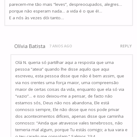
parecem-me tão mais “leves”, despreocupados, alegres…
porque não esperam nada… a vida é o que é!…
E a nós às vezes dói tanto…
Olívia Batista
7 ANOS AGO
REPLY
Olá N. queria só partilhar aqui a resposta que uma
pessoa “ateia” quando lhe disse aquilo que aqui
escreveu, esta pessoa disse que não é bem assim, que
via nos crentes uma força maior, uma compreensão
maior de certas coisas da vida, enquanto que ela só via
“vazio”… e isso deixou-me a pensar, de facto não
estamos sós, Deus não nos abandona, Ele está
connosco sempre, Ele não disse que nos pode privar
dos acontecimentos difíceis, apenas disse que caminha
connosco: “Ainda que atravesse vales tenebrosos, não
temeria mal algum, porque Tu estás comigo; a tua vara e
o teu cajado me consolam.” Salmos 23:4