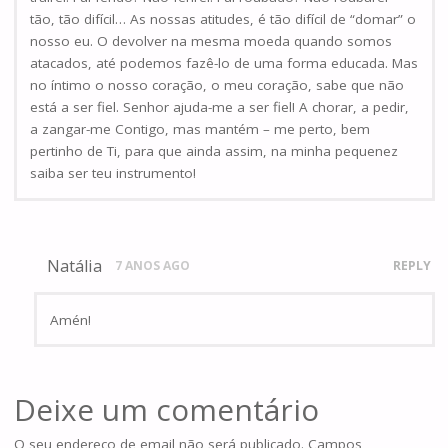
tão, tão difícil… As nossas atitudes, é tão difícil de “domar” o
nosso eu. O devolver na mesma moeda quando somos
atacados, até podemos fazê-lo de uma forma educada. Mas
no íntimo o nosso coração, o meu coração, sabe que não
está a ser fiel. Senhor ajuda-me a ser fiel! A chorar, a pedir,
a zangar-me Contigo, mas mantém – me perto, bem
pertinho de Ti, para que ainda assim, na minha pequenez
saiba ser teu instrumento!
Natália
7 ANOS AGO
REPLY
Amén!
Deixe um comentário
O seu endereço de email não será publicado.
Campos