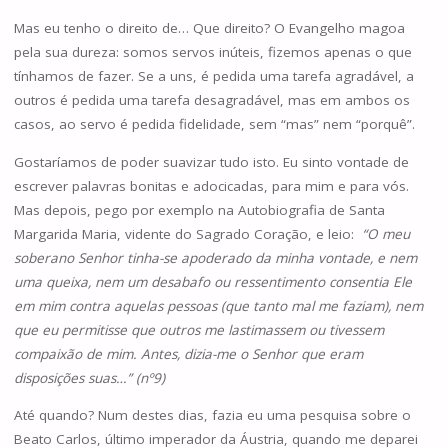
Mas eu tenho o direito de… Que direito? O Evangelho magoa
pela sua dureza: somos servos inúteis, fizemos apenas o que
tínhamos de fazer. Se a uns, é pedida uma tarefa agradável, a
outros é pedida uma tarefa desagradável, mas em ambos os
casos, ao servo é pedida fidelidade, sem “mas” nem “porquê”.
Gostaríamos de poder suavizar tudo isto. Eu sinto vontade de
escrever palavras bonitas e adocicadas, para mim e para vós.
Mas depois, pego por exemplo na Autobiografia de Santa
Margarida Maria, vidente do Sagrado Coração, e leio:
“O meu
soberano Senhor tinha-se apoderado da minha vontade, e nem
uma queixa, nem um desabafo ou ressentimento consentia Ele
em mim contra aquelas pessoas (que tanto mal me faziam), nem
que eu permitisse que outros me lastimassem ou tivessem
compaixão de mim. Antes, dizia-me o Senhor que eram
disposições suas…” (nº9)
Até quando? Num destes dias, fazia eu uma pesquisa sobre o
Beato Carlos, último imperador da Áustria, quando me deparei