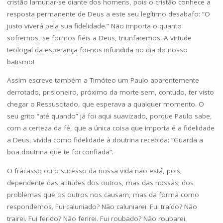
cristão lamuriar-se diante dos homens, pois o cristão conhece a
resposta permanente de Deus a este seu legítimo desabafo: “O
justo viverá pela sua fidelidade.” Não importa o quanto
sofremos, se formos fiéis a Deus, triunfaremos. A virtude
teologal da esperança foi-nos infundida no dia do nosso
batismo!
Assim escreve também a Timóteo um Paulo aparentemente
derrotado, prisioneiro, próximo da morte sem, contudo, ter visto
chegar o Ressuscitado, que esperava a qualquer momento. O
seu grito “até quando” já foi aqui suavizado, porque Paulo sabe,
com a certeza da fé, que a única coisa que importa é a fidelidade
a Deus, vivida como fidelidade à doutrina recebida: “Guarda a
boa doutrina que te foi confiada”.
O fracasso ou o sucesso da nossa vida não está, pois,
dependente das atitudes dos outros, mas das nossas; dos
problemas que os outros nos causam, mas da forma como
respondemos. Fui caluniado? Não caluniarei. Fui traído? Não
trairei. Fui ferido? Não ferirei. Fui roubado? Não roubarei.