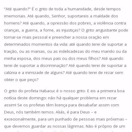
“Até quando?” É o grito de toda a humanidade, desde tempos
imemoriais. Até quando, Senhor, suportareis a maldade dos
homens? Até quando, a opressão dos pobres, a violência contra
crianças, a guerra, a fome, as injustiças? O grito angustiante pode
tornar-se mais pessoal e preencher a nossa oração em
determinados momentos da vida: até quando terei de suportar a
traição, ou as manias, ou as indelicadezas do meu marido ou da
minha esposa, dos meus pais ou dos meus filhos? Até quando
terei de suportar a discriminação? Até quando terei de suportar a
calúnia e a inimizade de alguns? Até quando terei de rezar sem
obter o que peço?
O grito do profeta Habacuc é o nosso grito. E eis a primeira boa
notícia deste domingo: não há qualquer problema em rezar
assim! Se os profetas têm licença para desabafar assim com
Deus, nós também temos. Aliás, é para Deus – e
excecionalmente, para um punhado de pessoas mais próximas –
que devemos guardar as nossas lágrimas. Não é próprio de um