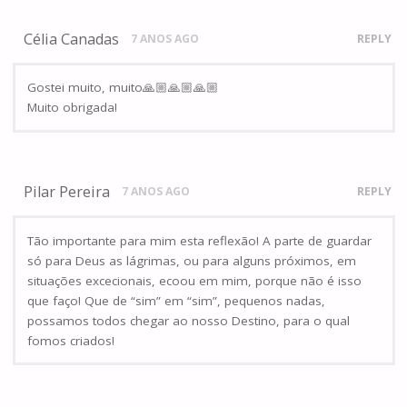
Célia Canadas
7 ANOS AGO
REPLY
Gostei muito, muito🙏🏼🙏🏼🙏🏼
Muito obrigada!
Pilar Pereira
7 ANOS AGO
REPLY
Tão importante para mim esta reflexão! A parte de guardar
só para Deus as lágrimas, ou para alguns próximos, em
situações excecionais, ecoou em mim, porque não é isso
que faço! Que de “sim” em “sim”, pequenos nadas,
possamos todos chegar ao nosso Destino, para o qual
fomos criados!