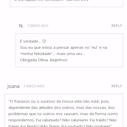
N.
7 ANOS AGO
REPLY
É verdade… 🙂
Sou eu que estou a pensar apenas no “eu” e na
“minha felicidade”… mais uma vez…
Obrigada Olívia. Beijinhos!
Joana
7 ANOS AGO
REPLY
“O fracasso ou o sucesso da nossa vida não está, pois,
dependente das atitudes dos outros, mas das nossas; dos
problemas que os outros nos causam, mas da forma como
respondemos. Fui caluniado? Não caluniarei. Fui traído? Não
trairei. Fui ferido? Não ferirei. Fui roubado? Não roubarei”