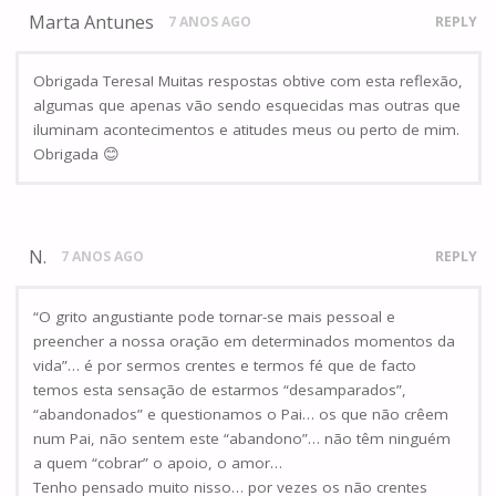
Marta Antunes
7 ANOS AGO
REPLY
Obrigada Teresa! Muitas respostas obtive com esta reflexão,
algumas que apenas vão sendo esquecidas mas outras que
iluminam acontecimentos e atitudes meus ou perto de mim.
Obrigada 😊
N.
7 ANOS AGO
REPLY
“O grito angustiante pode tornar-se mais pessoal e
preencher a nossa oração em determinados momentos da
vida”… é por sermos crentes e termos fé que de facto
temos esta sensação de estarmos “desamparados”,
“abandonados” e questionamos o Pai… os que não crêem
num Pai, não sentem este “abandono”… não têm ninguém
a quem “cobrar” o apoio, o amor…
Tenho pensado muito nisso… por vezes os não crentes