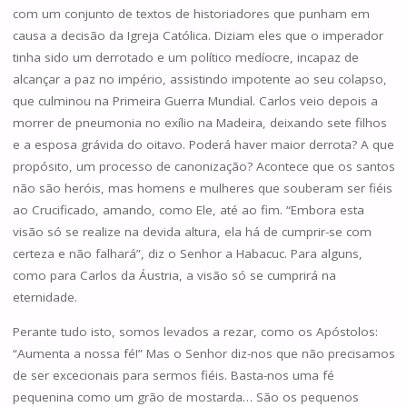
com um conjunto de textos de historiadores que punham em
causa a decisão da Igreja Católica. Diziam eles que o imperador
tinha sido um derrotado e um político medíocre, incapaz de
alcançar a paz no império, assistindo impotente ao seu colapso,
que culminou na Primeira Guerra Mundial. Carlos veio depois a
morrer de pneumonia no exílio na Madeira, deixando sete filhos
e a esposa grávida do oitavo. Poderá haver maior derrota? A que
propósito, um processo de canonização? Acontece que os santos
não são heróis, mas homens e mulheres que souberam ser fiéis
ao Crucificado, amando, como Ele, até ao fim. “Embora esta
visão só se realize na devida altura, ela há de cumprir-se com
certeza e não falhará”, diz o Senhor a Habacuc. Para alguns,
como para Carlos da Áustria, a visão só se cumprirá na
eternidade.
Perante tudo isto, somos levados a rezar, como os Apóstolos:
“Aumenta a nossa fé!” Mas o Senhor diz-nos que não precisamos
de ser excecionais para sermos fiéis. Basta-nos uma fé
pequenina como um grão de mostarda… São os pequenos