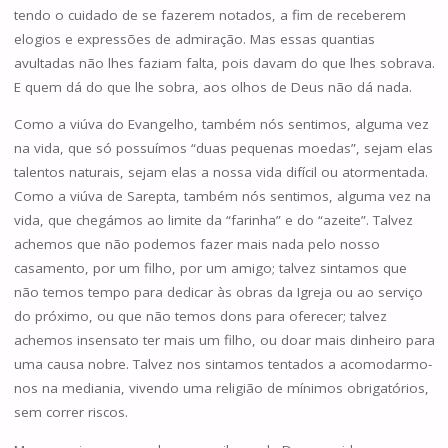
tendo o cuidado de se fazerem notados, a fim de receberem
elogios e expressões de admiração. Mas essas quantias
avultadas não lhes faziam falta, pois davam do que lhes sobrava.
E quem dá do que lhe sobra, aos olhos de Deus não dá nada.
Como a viúva do Evangelho, também nós sentimos, alguma vez
na vida, que só possuímos “duas pequenas moedas”, sejam elas
talentos naturais, sejam elas a nossa vida difícil ou atormentada.
Como a viúva de Sarepta, também nós sentimos, alguma vez na
vida, que chegámos ao limite da “farinha” e do “azeite”. Talvez
achemos que não podemos fazer mais nada pelo nosso
casamento, por um filho, por um amigo; talvez sintamos que
não temos tempo para dedicar às obras da Igreja ou ao serviço
do próximo, ou que não temos dons para oferecer; talvez
achemos insensato ter mais um filho, ou doar mais dinheiro para
uma causa nobre. Talvez nos sintamos tentados a acomodarmo-
nos na mediania, vivendo uma religião de mínimos obrigatórios,
sem correr riscos.