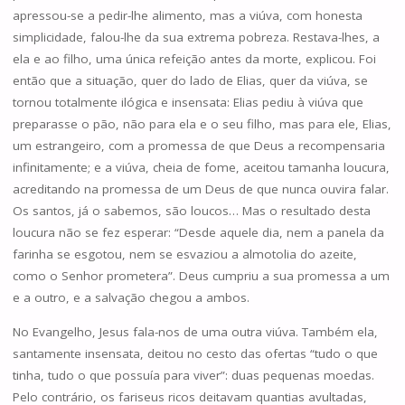
apressou-se a pedir-lhe alimento, mas a viúva, com honesta
simplicidade, falou-lhe da sua extrema pobreza. Restava-lhes, a
ela e ao filho, uma única refeição antes da morte, explicou. Foi
então que a situação, quer do lado de Elias, quer da viúva, se
tornou totalmente ilógica e insensata: Elias pediu à viúva que
preparasse o pão, não para ela e o seu filho, mas para ele, Elias,
um estrangeiro, com a promessa de que Deus a recompensaria
infinitamente; e a viúva, cheia de fome, aceitou tamanha loucura,
acreditando na promessa de um Deus de que nunca ouvira falar.
Os santos, já o sabemos, são loucos… Mas o resultado desta
loucura não se fez esperar: “Desde aquele dia, nem a panela da
farinha se esgotou, nem se esvaziou a almotolia do azeite,
como o Senhor prometera”. Deus cumpriu a sua promessa a um
e a outro, e a salvação chegou a ambos.
No Evangelho, Jesus fala-nos de uma outra viúva. Também ela,
santamente insensata, deitou no cesto das ofertas “tudo o que
tinha, tudo o que possuía para viver”: duas pequenas moedas.
Pelo contrário, os fariseus ricos deitavam quantias avultadas,