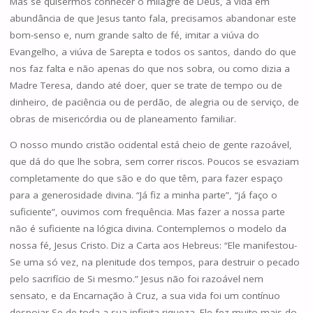
Mas se quisermos conhecer o milagre de Deus, a vida em
abundância de que Jesus tanto fala, precisamos abandonar este
bom-senso e, num grande salto de fé, imitar a viúva do
Evangelho, a viúva de Sarepta e todos os santos, dando do que
nos faz falta e não apenas do que nos sobra, ou como dizia a
Madre Teresa, dando até doer, quer se trate de tempo ou de
dinheiro, de paciência ou de perdão, de alegria ou de serviço, de
obras de misericórdia ou de planeamento familiar.
O nosso mundo cristão ocidental está cheio de gente razoável,
que dá do que lhe sobra, sem correr riscos. Poucos se esvaziam
completamente do que são e do que têm, para fazer espaço
para a generosidade divina. “Já fiz a minha parte”, “já faço o
suficiente”, ouvimos com frequência. Mas fazer a nossa parte
não é suficiente na lógica divina. Contemplemos o modelo da
nossa fé, Jesus Cristo. Diz a Carta aos Hebreus: “Ele manifestou-
Se uma só vez, na plenitude dos tempos, para destruir o pecado
pelo sacrifício de Si mesmo.” Jesus não foi razoável nem
sensato, e da Encarnação à Cruz, a sua vida foi um contínuo
despojar-Se de toda a sua infinita riqueza. Ele fez muito mais do