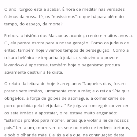
O ano litúrgico está a acabar. É hora de meditar nas verdades
últimas da nossa fé, os “novíssimos”: o que há para além do
tempo, do espaço, da morte?
Embora a história dos Macabeus aconteça cento e muitos anos a.
C., ela parece escrita para a nossa geração. Como os judeus de
então, também hoje vivemos tempos de perseguição. Como a
cultura helénica se impunha à judaica, seduzindo o povo e
levando-o à apostasia, também hoje o paganismo procura
ativamente destruir a fé cristã.
O relato da leitura de hoje é arrepiante: “Naqueles dias, foram
presos sete irmãos, juntamente com a mãe; e o rei da Síria quis
obrigá-los, à força de golpes de azorrague, a comer carne de
porco proibida pela Lei judaica.” Se julgava conseguir convencer
os sete irmãos a apostatar, o rei estava muito enganado:
“Estamos prontos para morrer, antes que violar a lei de nossos
pais.” Um a um, morreram os sete no meio de terríveis torturas,
e sob o olhar da mãe. É aliás a ela que, na continuação desta