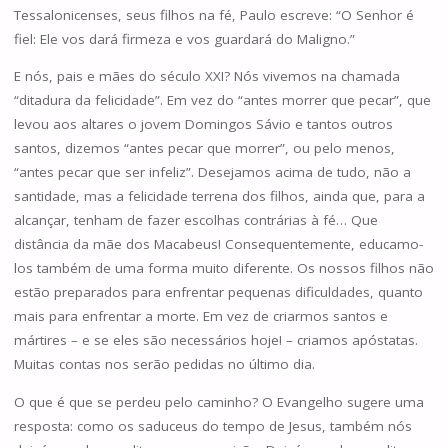
Tessalonicenses, seus filhos na fé, Paulo escreve: “O Senhor é
fiel: Ele vos dará firmeza e vos guardará do Maligno.”
E nós, pais e mães do século XXI? Nós vivemos na chamada
“ditadura da felicidade”. Em vez do “antes morrer que pecar”, que
levou aos altares o jovem Domingos Sávio e tantos outros
santos, dizemos “antes pecar que morrer”, ou pelo menos,
“antes pecar que ser infeliz”. Desejamos acima de tudo, não a
santidade, mas a felicidade terrena dos filhos, ainda que, para a
alcançar, tenham de fazer escolhas contrárias à fé… Que
distância da mãe dos Macabeus! Consequentemente, educamo-
los também de uma forma muito diferente. Os nossos filhos não
estão preparados para enfrentar pequenas dificuldades, quanto
mais para enfrentar a morte. Em vez de criarmos santos e
mártires – e se eles são necessários hoje! – criamos apóstatas.
Muitas contas nos serão pedidas no último dia.
O que é que se perdeu pelo caminho? O Evangelho sugere uma
resposta: como os saduceus do tempo de Jesus, também nós