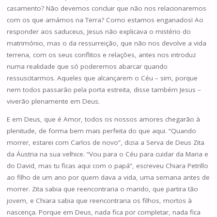
casamento? Não devemos concluir que não nos relacionaremos
com os que amámos na Terra? Como estamos enganados! Ao
responder aos saduceus, Jesus não explicava o mistério do
matrimónio, mas o da ressurreição, que não nos devolve a vida
terrena, com os seus conflitos e relações, antes nos introduz
numa realidade que só poderemos abarcar quando
ressuscitarmos. Aqueles que alcançarem o Céu – sim, porque
nem todos passarão pela porta estreita, disse também Jesus –
viverão plenamente em Deus.
E em Deus, que é Amor, todos os nossos amores chegarão à
plenitude, de forma bem mais perfeita do que aqui. “Quando
morrer, estarei com Carlos de novo”, dizia a Serva de Deus Zita
da Áustria na sua velhice. “Vou para o Céu para cuidar da Maria e
do David, mas tu ficas aqui com o papá”, escreveu Chiara Petrillo
ao filho de um ano por quem dava a vida, uma semana antes de
morrer. Zita sabia que reencontraria o marido, que partira tão
jovem, e Chiara sabia que reencontraria os filhos, mortos à
nascença. Porque em Deus, nada fica por completar, nada fica