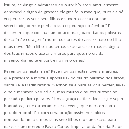
leitura, se dirige a admiração do autor bíblico: “Particularmente
admirável e digna de grandes elogios foi a mãe que, num dia só,
viu perecer os seus sete filhos e suportou essa dor com
serenidade, porque punha a sua esperança no Senhor.” E
deixem-me que continue um pouco mais, para citar as palavras
desta “mãe-coragem” momentos antes do assassinato do filho
mais novo: “Meu filho, não temas este carrasco, mas sê digno
dos teus irmãos e aceita a morte, para que, no dia da
misericórdia, eu te encontre no meio deles.”
Revemo-nos nesta mãe? Revemo-nos nestes jovens mártires,
que preferem a morte à apostasia? No dia do batismo dos filhos,
santa Zélia Martin rezava: “Senhor, se é para se vir a perder, leva-
o hoje mesmo!” Não só ela, mas muitos e muitos cristãos no
passado pediam para os filhos a graça da fidelidade. “Que sejam
honrados”, “que cumpram o seu dever”, “que não cometam
pecado mortal.” Foi com uma oração assim nos lábios,
nomeando um a um os seus sete filhos e o que estava para
nascer, que morreu o Beato Carlos, Imperador da Áustria. E aos