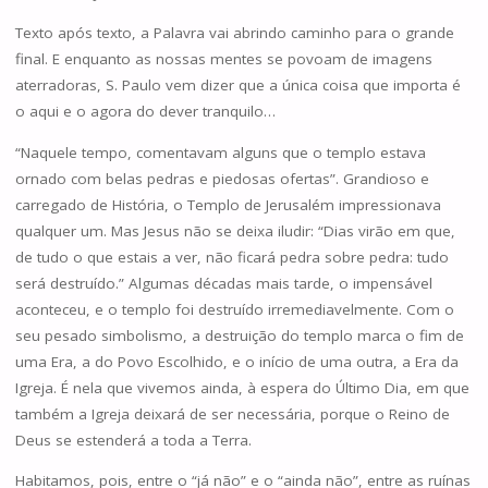
Texto após texto, a Palavra vai abrindo caminho para o grande
final. E enquanto as nossas mentes se povoam de imagens
aterradoras, S. Paulo vem dizer que a única coisa que importa é
o aqui e o agora do dever tranquilo…
“Naquele tempo, comentavam alguns que o templo estava
ornado com belas pedras e piedosas ofertas”. Grandioso e
carregado de História, o Templo de Jerusalém impressionava
qualquer um. Mas Jesus não se deixa iludir: “Dias virão em que,
de tudo o que estais a ver, não ficará pedra sobre pedra: tudo
será destruído.” Algumas décadas mais tarde, o impensável
aconteceu, e o templo foi destruído irremediavelmente. Com o
seu pesado simbolismo, a destruição do templo marca o fim de
uma Era, a do Povo Escolhido, e o início de uma outra, a Era da
Igreja. É nela que vivemos ainda, à espera do Último Dia, em que
também a Igreja deixará de ser necessária, porque o Reino de
Deus se estenderá a toda a Terra.
Habitamos, pois, entre o “já não” e o “ainda não”, entre as ruínas