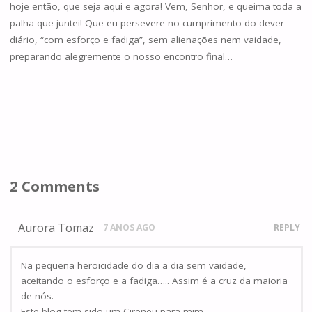
hoje então, que seja aqui e agora! Vem, Senhor, e queima toda a
palha que juntei! Que eu persevere no cumprimento do dever
diário, “com esforço e fadiga”, sem alienações nem vaidade,
preparando alegremente o nosso encontro final…
2 Comments
Aurora Tomaz
7 ANOS AGO
REPLY
Na pequena heroicidade do dia a dia sem vaidade,
aceitando o esforço e a fadiga….. Assim é a cruz da maioria
de nós.
Este blog tem sido um Cireneu para mim.