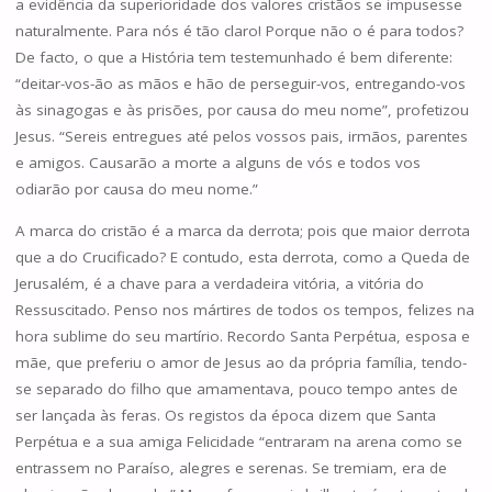
a evidência da superioridade dos valores cristãos se impusesse
naturalmente. Para nós é tão claro! Porque não o é para todos?
De facto, o que a História tem testemunhado é bem diferente:
“deitar-vos-ão as mãos e hão de perseguir-vos, entregando-vos
às sinagogas e às prisões, por causa do meu nome”, profetizou
Jesus. “Sereis entregues até pelos vossos pais, irmãos, parentes
e amigos. Causarão a morte a alguns de vós e todos vos
odiarão por causa do meu nome.”
A marca do cristão é a marca da derrota; pois que maior derrota
que a do Crucificado? E contudo, esta derrota, como a Queda de
Jerusalém, é a chave para a verdadeira vitória, a vitória do
Ressuscitado. Penso nos mártires de todos os tempos, felizes na
hora sublime do seu martírio. Recordo Santa Perpétua, esposa e
mãe, que preferiu o amor de Jesus ao da própria família, tendo-
se separado do filho que amamentava, pouco tempo antes de
ser lançada às feras. Os registos da época dizem que Santa
Perpétua e a sua amiga Felicidade “entraram na arena como se
entrassem no Paraíso, alegres e serenas. Se tremiam, era de