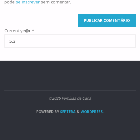
pode
se inscrever
sem comentar.
Current ye@r
*
©2025 Famílias de Caná
POWERED BY
SEPTERA
&
WORDPRESS.