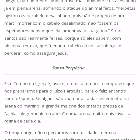
alegria, não de medo.” Mas a frase mais brilhante é esta: estando
já em plena arena, sofrendo o ataque do animal feroz, “Perpétua
ajeitou o seu cabelo desalinhado, pois não é próprio de um
mártir morrer com o cabelo desalinhado, não fossem os
espetadores pensar que ela lamentava a sua glória.” Só os
santos são realmente felizes, porque só eles sabem, com
absoluta certeza, que “nenhum cabelo da vossa cabeça se
perderá”, como assegura Jesus.
Santa Perpétua…
Este Tempo da Igreja é, assim, o nosso tempo, o tempo em que
nos preparamos para o Juízo Particular, para o feliz encontro
com o Esposo. Se alguns são chamados a dar testemunho na
arena do martírio, a grande maioria dos cristãos precisa de
“ajeitar alegremente o cabelo” numa arena muito mais trivial: a
rotina de cada dia.
O tempo urge, não o percamos com futilidades nem na