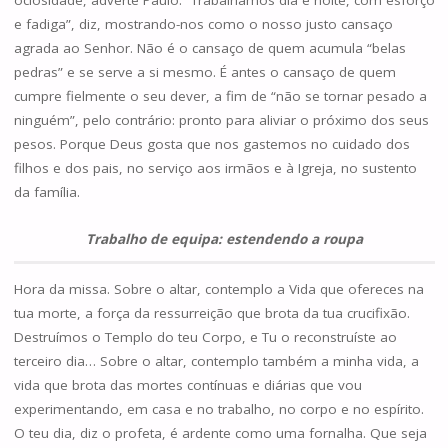
ociosidade, adverte Paulo. “Trabalhámos dia e noite, com esforço
e fadiga”, diz, mostrando-nos como o nosso justo cansaço
agrada ao Senhor. Não é o cansaço de quem acumula “belas
pedras” e se serve a si mesmo. É antes o cansaço de quem
cumpre fielmente o seu dever, a fim de “não se tornar pesado a
ninguém”, pelo contrário: pronto para aliviar o próximo dos seus
pesos. Porque Deus gosta que nos gastemos no cuidado dos
filhos e dos pais, no serviço aos irmãos e à Igreja, no sustento
da família.
Trabalho de equipa: estendendo a roupa
Hora da missa. Sobre o altar, contemplo a Vida que ofereces na
tua morte, a força da ressurreição que brota da tua crucifixão.
Destruímos o Templo do teu Corpo, e Tu o reconstruíste ao
terceiro dia… Sobre o altar, contemplo também a minha vida, a
vida que brota das mortes contínuas e diárias que vou
experimentando, em casa e no trabalho, no corpo e no espírito.
O teu dia, diz o profeta, é ardente como uma fornalha. Que seja