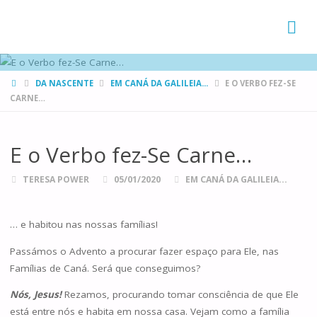
FAMÍLIAS
DE CANÁ
HOME
DA NASCENTE
EM CANÁ DA GALILEIA...
E O VERBO FEZ-SE
CARNE…
E o Verbo fez-Se Carne…
TERESA POWER
05/01/2020
EM CANÁ DA GALILEIA...
… e habitou nas nossas famílias!
Passámos o Advento a procurar fazer espaço para Ele, nas
Famílias de Caná. Será que conseguimos?
Nós, Jesus!
Rezamos, procurando tomar consciência de que Ele
está entre nós e habita em nossa casa. Vejam como a família