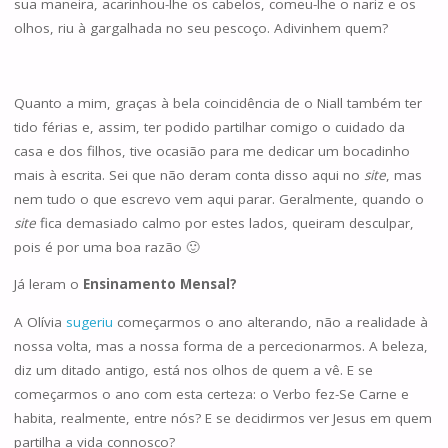
sua maneira, acarinhou-lhe os cabelos, comeu-lhe o nariz e os
olhos, riu à gargalhada no seu pescoço. Adivinhem quem?
Quanto a mim, graças à bela coincidência de o Niall também ter
tido férias e, assim, ter podido partilhar comigo o cuidado da
casa e dos filhos, tive ocasião para me dedicar um bocadinho
mais à escrita. Sei que não deram conta disso aqui no
site
, mas
nem tudo o que escrevo vem aqui parar. Geralmente, quando o
site
fica demasiado calmo por estes lados, queiram desculpar,
pois é por uma boa razão 🙂
Já leram o
Ensinamento Mensal?
A Olívia
sugeriu
começarmos o ano alterando, não a realidade à
nossa volta, mas a nossa forma de a percecionarmos. A beleza,
diz um ditado antigo, está nos olhos de quem a vê. E se
começarmos o ano com esta certeza: o Verbo fez-Se Carne e
habita, realmente, entre nós? E se decidirmos ver Jesus em quem
partilha a vida connosco?