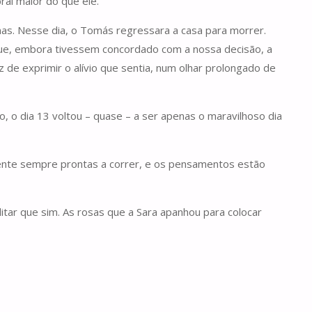
al maior do que ele.
mas. Nesse dia, o Tomás regressara a casa para morrer.
que, embora tivessem concordado com a nossa decisão, a
az de exprimir o alívio que sentia, num olhar prolongado de
, o dia 13 voltou – quase – a ser apenas o maravilhoso dia
ente sempre prontas a correr, e os pensamentos estão
itar que sim. As rosas que a Sara apanhou para colocar