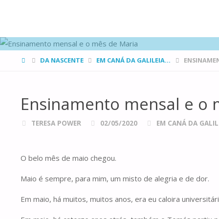
FAMÍLIAS
DE CANÁ
HOME
DA NASCENTE
EM CANÁ DA GALILEIA...
ENSINAMEN
Ensinamento mensal e o 
TERESA POWER
02/05/2020
EM CANÁ DA GALILE
O belo mês de maio chegou.
Maio é sempre, para mim, um misto de alegria e de dor.
Em maio, há muitos, muitos anos, era eu caloira universitár