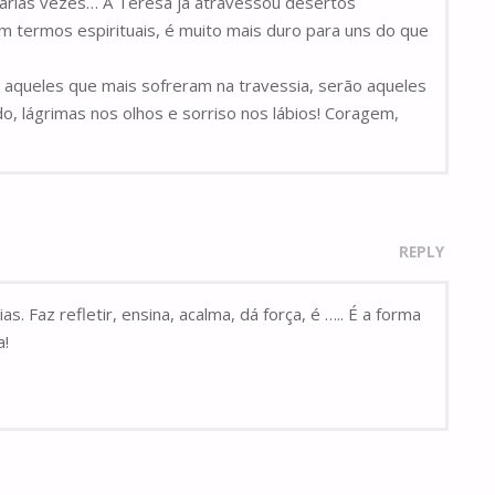
árias vezes… A Teresa já atravessou desertos
m termos espirituais, é muito mais duro para uns do que
 aqueles que mais sofreram na travessia, serão aqueles
 lágrimas nos olhos e sorriso nos lábios! Coragem,
REPLY
 Faz refletir, ensina, acalma, dá força, é ….. É a forma
a!