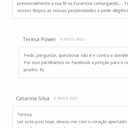
presencialmente a sua fé na Eucaristia comungando,… T
nossos Bispos as nossas perplexidades e pedir diligênci
Teresa Power
6 ANOS AGO
Pedir, perguntar, questionar não é ir contra a obed
Por isso partilhámos no Facebook a petição para o r
prados. Bj
Catarina Silva
6 ANOS AGO
Teresa,
Ler este post hoje, deixou-me com o coração apertado