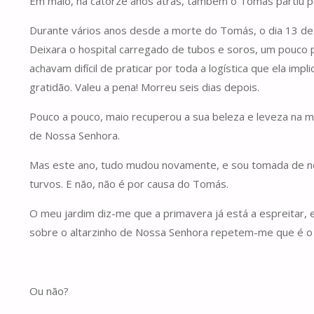
Em maio, há catorze anos atrás, também o Tomás partiu pa
Durante vários anos desde a morte do Tomás, o dia 13 de m
Deixara o hospital carregado de tubos e soros, um pouco
achavam difícil de praticar por toda a logística que ela im
gratidão. Valeu a pena! Morreu seis dias depois.
Pouco a pouco, maio recuperou a sua beleza e leveza na min
de Nossa Senhora.
Mas este ano, tudo mudou novamente, e sou tomada de no
turvos. E não, não é por causa do Tomás.
O meu jardim diz-me que a primavera já está a espreitar, 
sobre o altarzinho de Nossa Senhora repetem-me que é o m
Ou não?