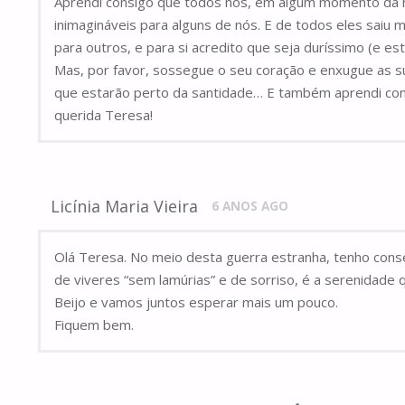
Aprendi consigo que todos nós, em algum momento da n
inimagináveis para alguns de nós. E de todos eles saiu
para outros, e para si acredito que seja duríssimo (e e
Mas, por favor, sossegue o seu coração e enxugue as s
que estarão perto da santidade… E também aprendi cons
querida Teresa!
Licínia Maria Vieira
6 ANOS AGO
Olá Teresa. No meio desta guerra estranha, tenho consegu
de viveres “sem lamúrias” e de sorriso, é a serenidade q
Beijo e vamos juntos esperar mais um pouco.
Fiquem bem.