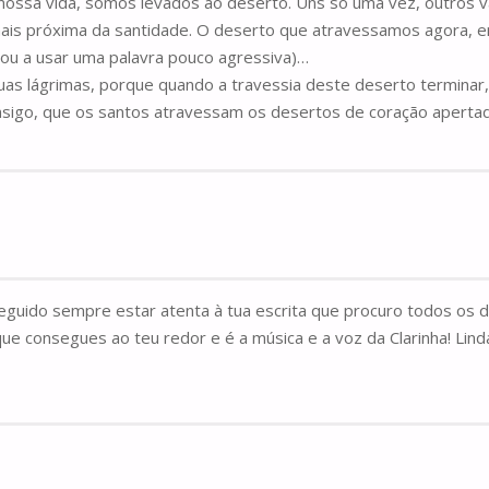
ossa vida, somos levados ao deserto. Uns só uma vez, outros v
 mais próxima da santidade. O deserto que atravessamos agora, e
stou a usar uma palavra pouco agressiva)…
uas lágrimas, porque quando a travessia deste deserto terminar,
igo, que os santos atravessam os desertos de coração apertado,
ido sempre estar atenta à tua escrita que procuro todos os dias.
ue consegues ao teu redor e é a música e a voz da Clarinha! Lind