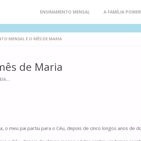
Skip
ENSINAMENTO MENSAL
A FAMÍLIA POWE
to
TO MENSAL E O MÊS DE MARIA
content
mês de Maria
IA...
ia, o meu pai partiu para o Céu, depois de cinco longos anos de d