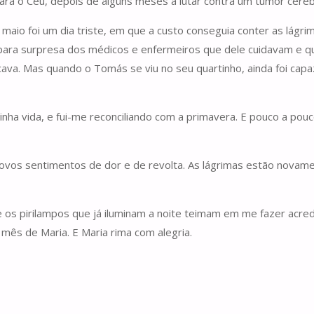
ra o Céu, depois de alguns meses a lutar contra um tumor cerebr
aio foi um dia triste, em que a custo conseguia conter as lágri
 para surpresa dos médicos e enfermeiros que dele cuidavam e 
plicava. Mas quando o Tomás se viu no seu quartinho, ainda foi cap
ha vida, e fui-me reconciliando com a primavera. E pouco a pouco
vos sentimentos de dor e de revolta. As lágrimas estão novam
e os pirilampos que já iluminam a noite teimam em me fazer acred
ês de Maria. E Maria rima com alegria.