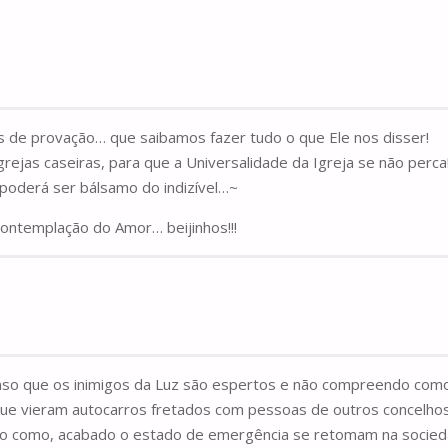
 de provação… que saibamos fazer tudo o que Ele nos disser!
jas caseiras, para que a Universalidade da Igreja se não perca
poderá ser bálsamo do indizível…~
 contemplação do Amor… beijinhos!!!
so que os inimigos da Luz são espertos e não compreendo como 
que vieram autocarros fretados com pessoas de outros concelho
do como, acabado o estado de emergência se retomam na socieda