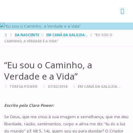
FAMÍLIAS
DE CANÁ
HOME
DA NASCENTE
EM CANÁ DA GALILEIA...
“EU SOU O
CAMINHO, A VERDADE E A VIDA”
“Eu sou o Caminho, a
Verdade e a Vida”
TERESA POWER
07/02/2018
EM CANÁ DA GALILEIA...
Escrito pela Clara Power:
Se Deus, que me criou à sua imagem e semelhança, que me deu
liberdade, razão, sentimentos, corpo e alma me diz: “tu és a luz
do mundo” (cf. Mt 5, 14), quem sou eu para duvidar? O Criador