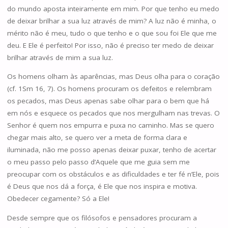
do mundo aposta inteiramente em mim. Por que tenho eu medo
de deixar brilhar a sua luz através de mim? A luz não é minha, o
mérito não é meu, tudo o que tenho e o que sou foi Ele que me
deu. E Ele é perfeito! Por isso, não é preciso ter medo de deixar
brilhar através de mim a sua luz.
Os homens olham às aparências, mas Deus olha para o coração
(cf. 1Sm 16, 7). Os homens procuram os defeitos e relembram
os pecados, mas Deus apenas sabe olhar para o bem que há
em nós e esquece os pecados que nos mergulham nas trevas. O
Senhor é quem nos empurra e puxa no caminho. Mas se quero
chegar mais alto, se quero ver a meta de forma clara e
iluminada, não me posso apenas deixar puxar, tenho de acertar
o meu passo pelo passo d’Aquele que me guia sem me
preocupar com os obstáculos e as dificuldades e ter fé n’Ele, pois
é Deus que nos dá a força, é Ele que nos inspira e motiva.
Obedecer cegamente? Só a Ele!
Desde sempre que os filósofos e pensadores procuram a