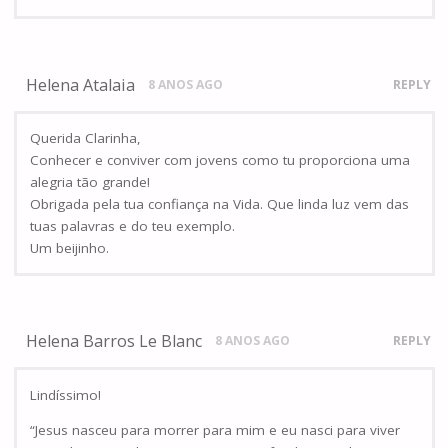
Helena Atalaia
8 ANOS AGO
REPLY
Querida Clarinha,
Conhecer e conviver com jovens como tu proporciona uma
alegria tão grande!
Obrigada pela tua confiança na Vida. Que linda luz vem das
tuas palavras e do teu exemplo.
Um beijinho.
Helena Barros Le Blanc
8 ANOS AGO
REPLY
Lindíssimo!
“Jesus nasceu para morrer para mim e eu nasci para viver