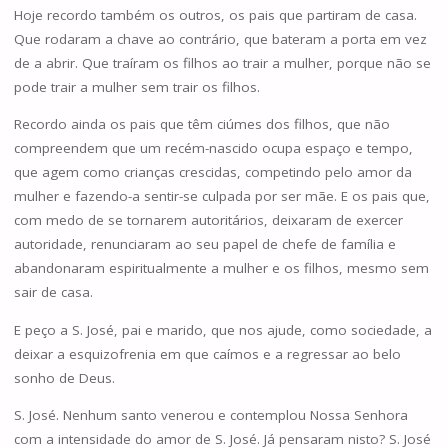
Hoje recordo também os outros, os pais que partiram de casa.
Que rodaram a chave ao contrário, que bateram a porta em vez
de a abrir. Que traíram os filhos ao trair a mulher, porque não se
pode trair a mulher sem trair os filhos.
Recordo ainda os pais que têm ciúmes dos filhos, que não
compreendem que um recém-nascido ocupa espaço e tempo,
que agem como crianças crescidas, competindo pelo amor da
mulher e fazendo-a sentir-se culpada por ser mãe. E os pais que,
com medo de se tornarem autoritários, deixaram de exercer
autoridade, renunciaram ao seu papel de chefe de família e
abandonaram espiritualmente a mulher e os filhos, mesmo sem
sair de casa.
E peço a S. José, pai e marido, que nos ajude, como sociedade, a
deixar a esquizofrenia em que caímos e a regressar ao belo
sonho de Deus.
S. José. Nenhum santo venerou e contemplou Nossa Senhora
com a intensidade do amor de S. José. Já pensaram nisto? S. José