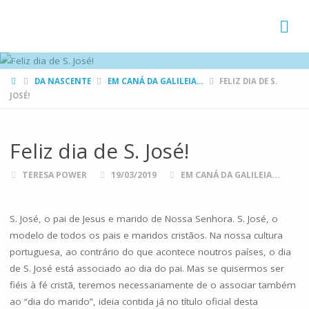
FAMÍLIAS
DE CANÁ
HOME
DA NASCENTE
EM CANÁ DA GALILEIA...
FELIZ DIA DE S.
JOSÉ!
Feliz dia de S. José!
TERESA POWER
19/03/2019
EM CANÁ DA GALILEIA...
S. José, o pai de Jesus e marido de Nossa Senhora. S. José, o
modelo de todos os pais e maridos cristãos. Na nossa cultura
portuguesa, ao contrário do que acontece noutros países, o dia
de S. José está associado ao dia do pai. Mas se quisermos ser
fiéis à fé cristã, teremos necessariamente de o associar também
ao “dia do marido”, ideia contida já no título oficial desta