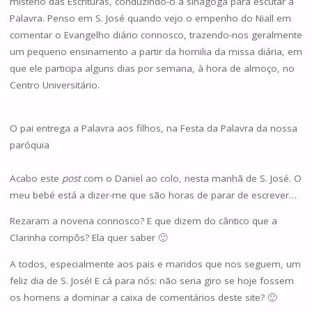
mistério das Escrituras, conduzindo-o à sinagoga para escutar a
Palavra. Penso em S. José quando vejo o empenho do Niall em
comentar o Evangelho diário connosco, trazendo-nos geralmente
um pequeno ensinamento a partir da homilia da missa diária, em
que ele participa alguns dias por semana, à hora de almoço, no
Centro Universitário.
O pai entrega a Palavra aos filhos, na Festa da Palavra da nossa
paróquia
Acabo este
post
com o Daniel ao colo, nesta manhã de S. José. O
meu bebé está a dizer-me que são horas de parar de escrever…
Rezaram a novena connosco? E que dizem do cântico que a
Clarinha compôs? Ela quer saber 🙂
A todos, especialmente aos pais e maridos que nos seguem, um
feliz dia de S. José! E cá para nós: não seria giro se hoje fossem
os homens a dominar a caixa de comentários deste site? 🙂