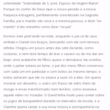
solenidade: “Solenidade de S. José, Esposo da Virgem Maria”.
Porque no sonho de Deus (que o nosso pecado e a nossa
fraqueza estragam), perfeitamente concretizado na Sagrada
Família, pai e marido são uma e a mesma pessoa, e dizer “ex-
marido” é tão estranho como dizer “ex-pai”.
Escrevo este
post
tarde na noite, enquanto o pai cá de casa
embala o Daniel nos braços, brincando com ele com ternura
infinita. Chegou um pouco antes das sete da tarde, como
costume, e nem teve tempo de tirar o casaco ou de me dar um
beijo: uma avalanche de filhos quase o derrubava. Na cozinha,
onde o jantar estava ao lume, o pai dos meus filhos conversou
com cada um em particular e com todos ao mesmo tempo, e
todos acharam que ele os estava a ouvir só a eles. Um queria
mostrar um desenho, o outro um frasco de vidro cheio de
musgo e ervas transformado num terrário, como ensinava
aquele vídeo no Youtube. O David tinha muito para contar sobre
os jogos de basquetebol durante os intervalos da escola, e a
Clarinha queria cantar a sua nova música e acompanhá-la na