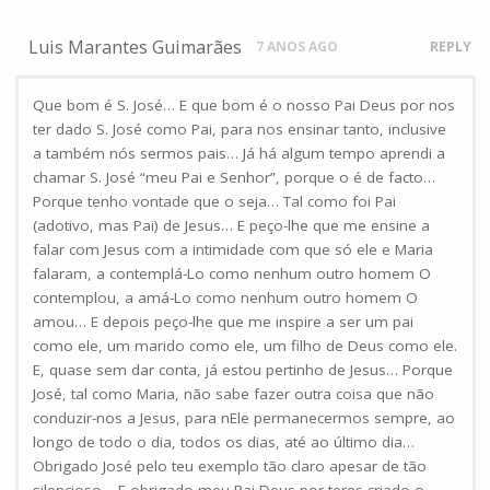
Luis Marantes Guimarães
7 ANOS AGO
REPLY
Que bom é S. José… E que bom é o nosso Pai Deus por nos
ter dado S. José como Pai, para nos ensinar tanto, inclusive
a também nós sermos pais… Já há algum tempo aprendi a
chamar S. José “meu Pai e Senhor”, porque o é de facto…
Porque tenho vontade que o seja… Tal como foi Pai
(adotivo, mas Pai) de Jesus… E peço-lhe que me ensine a
falar com Jesus com a intimidade com que só ele e Maria
falaram, a contemplá-Lo como nenhum outro homem O
contemplou, a amá-Lo como nenhum outro homem O
amou… E depois peço-lhe que me inspire a ser um pai
como ele, um marido como ele, um filho de Deus como ele.
E, quase sem dar conta, já estou pertinho de Jesus… Porque
José, tal como Maria, não sabe fazer outra coisa que não
conduzir-nos a Jesus, para nEle permanecermos sempre, ao
longo de todo o dia, todos os dias, até ao último dia…
Obrigado José pelo teu exemplo tão claro apesar de tão