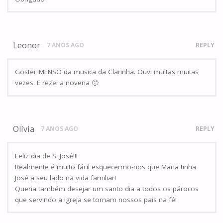
Leonor
7 ANOS AGO
REPLY
Gostei IMENSO da musica da Clarinha. Ouvi muitas muitas
vezes. E rezei a novena 🙂
Olívia
7 ANOS AGO
REPLY
Feliz dia de S. José!!!
Realmente é muito fácil esquecermo-nos que Maria tinha
José a seu lado na vida familiar!
Queria também desejar um santo dia a todos os párocos
que servindo a Igreja se tornam nossos pais na fé!