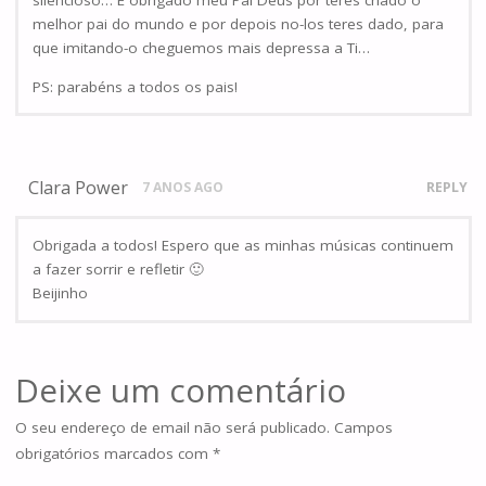
silencioso… E obrigado meu Pai Deus por teres criado o
melhor pai do mundo e por depois no-los teres dado, para
que imitando-o cheguemos mais depressa a Ti…
PS: parabéns a todos os pais!
Clara Power
7 ANOS AGO
REPLY
Obrigada a todos! Espero que as minhas músicas continuem
a fazer sorrir e refletir 🙂
Beijinho
Deixe um comentário
O seu endereço de email não será publicado.
Campos
obrigatórios marcados com
*