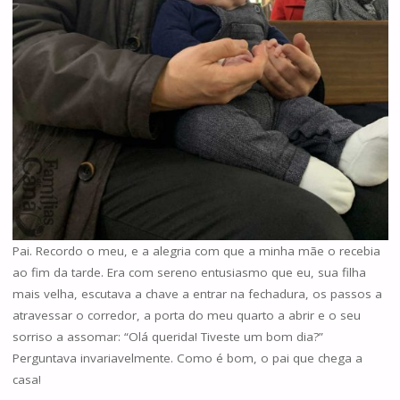
Pai. Recordo o meu, e a alegria com que a minha mãe o recebia
ao fim da tarde. Era com sereno entusiasmo que eu, sua filha
mais velha, escutava a chave a entrar na fechadura, os passos a
atravessar o corredor, a porta do meu quarto a abrir e o seu
sorriso a assomar: “Olá querida! Tiveste um bom dia?”
Perguntava invariavelmente. Como é bom, o pai que chega a
casa!