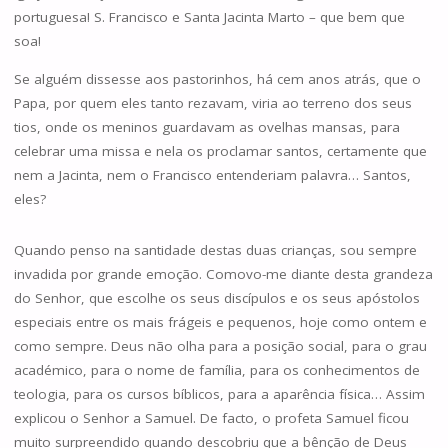
portuguesa! S. Francisco e Santa Jacinta Marto – que bem que
soa!
Se alguém dissesse aos pastorinhos, há cem anos atrás, que o
Papa, por quem eles tanto rezavam, viria ao terreno dos seus
tios, onde os meninos guardavam as ovelhas mansas, para
celebrar uma missa e nela os proclamar santos, certamente que
nem a Jacinta, nem o Francisco entenderiam palavra… Santos,
eles?
Quando penso na santidade destas duas crianças, sou sempre
invadida por grande emoção. Comovo-me diante desta grandeza
do Senhor, que escolhe os seus discípulos e os seus apóstolos
especiais entre os mais frágeis e pequenos, hoje como ontem e
como sempre. Deus não olha para a posição social, para o grau
académico, para o nome de família, para os conhecimentos de
teologia, para os cursos bíblicos, para a aparência física… Assim
explicou o Senhor a Samuel. De facto, o profeta Samuel ficou
muito surpreendido quando descobriu que a bênção de Deus