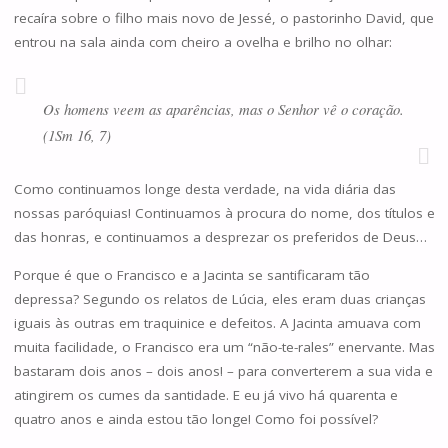
recaíra sobre o filho mais novo de Jessé, o pastorinho David, que
entrou na sala ainda com cheiro a ovelha e brilho no olhar:
Os homens veem as aparências, mas o Senhor vê o coração.
(1Sm 16, 7)
Como continuamos longe desta verdade, na vida diária das
nossas paróquias! Continuamos à procura do nome, dos títulos e
das honras, e continuamos a desprezar os preferidos de Deus…
Porque é que o Francisco e a Jacinta se santificaram tão
depressa? Segundo os relatos de Lúcia, eles eram duas crianças
iguais às outras em traquinice e defeitos. A Jacinta amuava com
muita facilidade, o Francisco era um “não-te-rales” enervante. Mas
bastaram dois anos – dois anos! – para converterem a sua vida e
atingirem os cumes da santidade. E eu já vivo há quarenta e
quatro anos e ainda estou tão longe! Como foi possível?