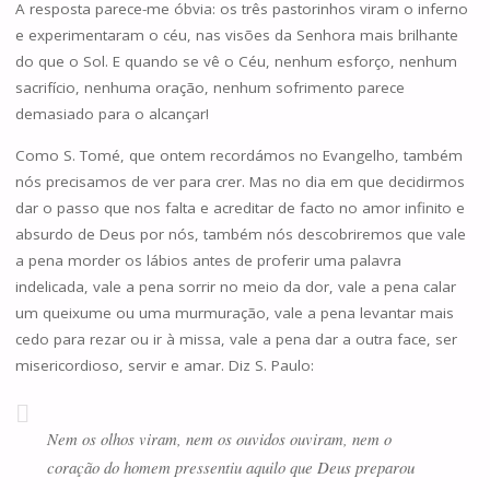
A resposta parece-me óbvia: os três pastorinhos viram o inferno
e experimentaram o céu, nas visões da Senhora mais brilhante
do que o Sol. E quando se vê o Céu, nenhum esforço, nenhum
sacrifício, nenhuma oração, nenhum sofrimento parece
demasiado para o alcançar!
Como S. Tomé, que ontem recordámos no Evangelho, também
nós precisamos de ver para crer. Mas no dia em que decidirmos
dar o passo que nos falta e acreditar de facto no amor infinito e
absurdo de Deus por nós, também nós descobriremos que vale
a pena morder os lábios antes de proferir uma palavra
indelicada, vale a pena sorrir no meio da dor, vale a pena calar
um queixume ou uma murmuração, vale a pena levantar mais
cedo para rezar ou ir à missa, vale a pena dar a outra face, ser
misericordioso, servir e amar. Diz S. Paulo:
Nem os olhos viram, nem os ouvidos ouviram, nem o
coração do homem pressentiu aquilo que Deus preparou