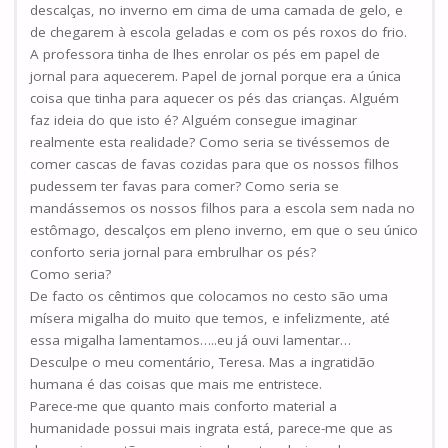
descalças, no inverno em cima de uma camada de gelo, e
de chegarem à escola geladas e com os pés roxos do frio.
A professora tinha de lhes enrolar os pés em papel de
jornal para aquecerem. Papel de jornal porque era a única
coisa que tinha para aquecer os pés das crianças. Alguém
faz ideia do que isto é? Alguém consegue imaginar
realmente esta realidade? Como seria se tivéssemos de
comer cascas de favas cozidas para que os nossos filhos
pudessem ter favas para comer? Como seria se
mandássemos os nossos filhos para a escola sem nada no
estômago, descalços em pleno inverno, em que o seu único
conforto seria jornal para embrulhar os pés?
Como seria?
De facto os cêntimos que colocamos no cesto são uma
mísera migalha do muito que temos, e infelizmente, até
essa migalha lamentamos…..eu já ouvi lamentar…
Desculpe o meu comentário, Teresa. Mas a ingratidão
humana é das coisas que mais me entristece.
Parece-me que quanto mais conforto material a
humanidade possui mais ingrata está, parece-me que as