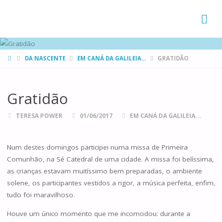
FAMÍLIAS
DE CANÁ
HOME
DA NASCENTE
EM CANÁ DA GALILEIA...
GRATIDÃO
Gratidão
TERESA POWER
01/06/2017
EM CANÁ DA GALILEIA...
Num destes domingos participei numa missa de Primeira
Comunhão, na Sé Catedral de uma cidade. A missa foi belíssima,
as crianças estavam muitíssimo bem preparadas, o ambiente
solene, os participantes vestidos a rigor, a música perfeita, enfim,
tudo foi maravilhoso.
Houve um único momento que me incomodou: durante a