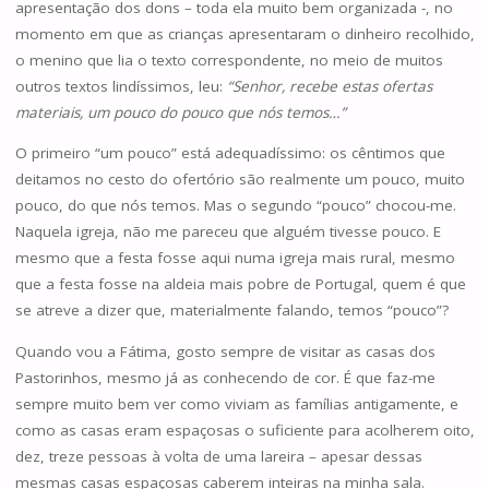
apresentação dos dons – toda ela muito bem organizada -, no
momento em que as crianças apresentaram o dinheiro recolhido,
o menino que lia o texto correspondente, no meio de muitos
outros textos lindíssimos, leu:
“Senhor, recebe estas ofertas
materiais, um pouco do pouco que nós temos…”
O primeiro “um pouco” está adequadíssimo: os cêntimos que
deitamos no cesto do ofertório são realmente um pouco, muito
pouco, do que nós temos. Mas o segundo “pouco” chocou-me.
Naquela igreja, não me pareceu que alguém tivesse pouco. E
mesmo que a festa fosse aqui numa igreja mais rural, mesmo
que a festa fosse na aldeia mais pobre de Portugal, quem é que
se atreve a dizer que, materialmente falando, temos “pouco”?
Quando vou a Fátima, gosto sempre de visitar as casas dos
Pastorinhos, mesmo já as conhecendo de cor. É que faz-me
sempre muito bem ver como viviam as famílias antigamente, e
como as casas eram espaçosas o suficiente para acolherem oito,
dez, treze pessoas à volta de uma lareira – apesar dessas
mesmas casas espaçosas caberem inteiras na minha sala.