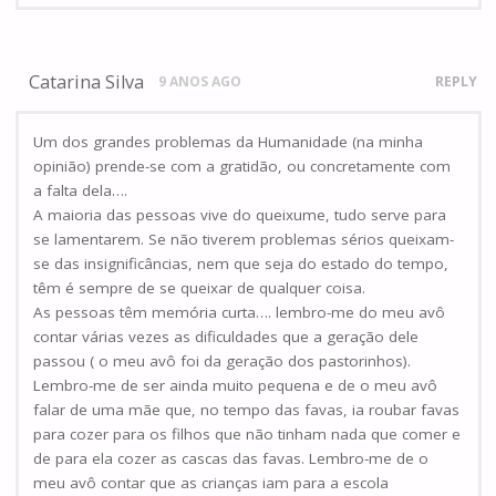
Catarina Silva
9 ANOS AGO
REPLY
Um dos grandes problemas da Humanidade (na minha
opinião) prende-se com a gratidão, ou concretamente com
a falta dela….
A maioria das pessoas vive do queixume, tudo serve para
se lamentarem. Se não tiverem problemas sérios queixam-
se das insignificâncias, nem que seja do estado do tempo,
têm é sempre de se queixar de qualquer coisa.
As pessoas têm memória curta…. lembro-me do meu avô
contar várias vezes as dificuldades que a geração dele
passou ( o meu avô foi da geração dos pastorinhos).
Lembro-me de ser ainda muito pequena e de o meu avô
falar de uma mãe que, no tempo das favas, ia roubar favas
para cozer para os filhos que não tinham nada que comer e
de para ela cozer as cascas das favas. Lembro-me de o
meu avô contar que as crianças iam para a escola