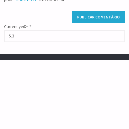
Current ye@r
*
©2025 Famílias de Caná
POWERED BY
SEPTERA
&
WORDPRESS.