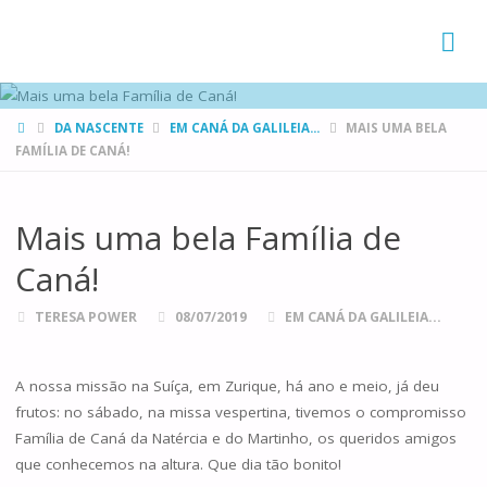
FAMÍLIAS
DE CANÁ
HOME
DA NASCENTE
EM CANÁ DA GALILEIA...
MAIS UMA BELA
FAMÍLIA DE CANÁ!
Mais uma bela Família de
Caná!
TERESA POWER
08/07/2019
EM CANÁ DA GALILEIA...
A nossa missão na Suíça, em Zurique, há ano e meio, já deu
frutos: no sábado, na missa vespertina, tivemos o compromisso
Família de Caná da Natércia e do Martinho, os queridos amigos
que conhecemos na altura. Que dia tão bonito!