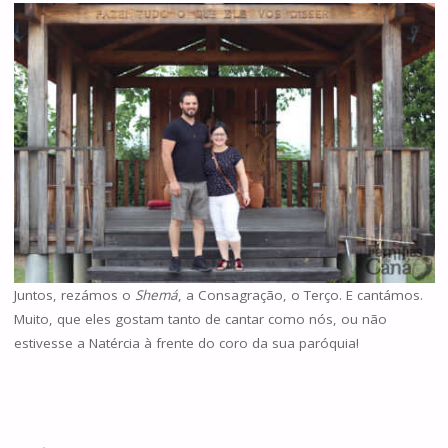
Juntos, rezámos o
Shemá
, a Consagração, o Terço. E cantámos.
Muito, que eles gostam tanto de cantar como nós, ou não
estivesse a Natércia à frente do coro da sua paróquia!