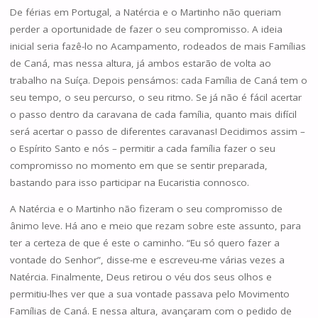
De férias em Portugal, a Natércia e o Martinho não queriam
perder a oportunidade de fazer o seu compromisso. A ideia
inicial seria fazê-lo no Acampamento, rodeados de mais Famílias
de Caná, mas nessa altura, já ambos estarão de volta ao
trabalho na Suíça. Depois pensámos: cada Família de Caná tem o
seu tempo, o seu percurso, o seu ritmo. Se já não é fácil acertar
o passo dentro da caravana de cada família, quanto mais difícil
será acertar o passo de diferentes caravanas! Decidimos assim –
o Espírito Santo e nós – permitir a cada família fazer o seu
compromisso no momento em que se sentir preparada,
bastando para isso participar na Eucaristia connosco.
A Natércia e o Martinho não fizeram o seu compromisso de
ânimo leve. Há ano e meio que rezam sobre este assunto, para
ter a certeza de que é este o caminho. “Eu só quero fazer a
vontade do Senhor”, disse-me e escreveu-me várias vezes a
Natércia. Finalmente, Deus retirou o véu dos seus olhos e
permitiu-lhes ver que a sua vontade passava pelo Movimento
Famílias de Caná. E nessa altura, avançaram com o pedido de