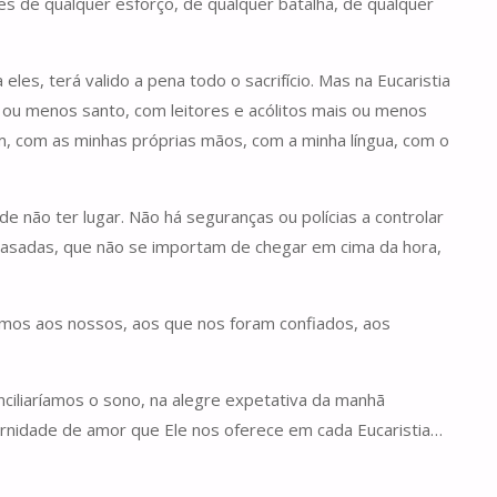
 de qualquer esforço, de qualquer batalha, de qualquer
les, terá valido a pena todo o sacrifício. Mas na Eucaristia
ou menos santo, com leitores e acólitos mais ou menos
im, com as minhas próprias mãos, com a minha língua, com o
de não ter lugar. Não há seguranças ou polícias a controlar
trasadas, que não se importam de chegar em cima da hora,
imos aos nossos, aos que nos foram confiados, aos
nciliaríamos o sono, na alegre expetativa da manhã
rnidade de amor que Ele nos oferece em cada Eucaristia…