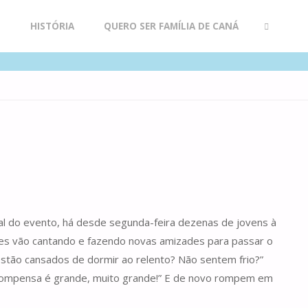
R
HISTÓRIA
QUERO SER FAMÍLIA DE CANÁ
SEARCH
ocal do evento, há desde segunda-feira dezenas de jovens à
 eles vão cantando e fazendo novas amizades para passar o
 estão cansados de dormir ao relento? Não sentem frio?”
 recompensa é grande, muito grande!” E de novo rompem em