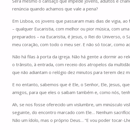
Será mesmo o cansaço que impede jovens, adultos e crian
renúncia quando achamos que vale a pena?
Em Lisboa, os jovens que passaram mais dias de vigia, ao fr
– qualquer Eucaristia, com melhor ou pior música, com u
preparados – na Eucaristia, é Jesus, o Rei do Universo, o 
meu coração, com todo o meu ser. E não só tocar, como ac
Não há filas à porta da igreja. Não há gente a dormir ao r
o trânsito, à entrada, com receio dos atropelos da multi
que não adiantam o relógio dez minutos para terem dez min
E no entanto, sabemos que é Ele, o Senhor, Ele, Jesus, 
amigos, para que eles o saibam também e, como nós, tenh
Ah, se nos fosse oferecido um vislumbre, um minúsculo visl
seguinte, do encontro marcado com Ele… Nenhum sacrifíci
Não um ídolo, mas o próprio Deus… “E vou poder tocar-Lh