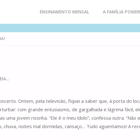
Skip
ENSINAMENTO MENSAL
A FAMÍLIA POWE
to
A!
content
IA...
oncerto. Ontem, pela televisão, fiquei a saber que, à porta do l
perturbar: com grande entusiasmo, de gargalhada e lágrima fácil,
ras uma jovem risonha. “Ele é o meu ídolo”, confessa outra. “Não
! Frio, chuva, noites mal dormidas, cansaço… Tudo aguentamos! A