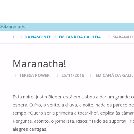
FAMÍLIAS
DE CANÁ
HOME
DA NASCENTE
EM CANÁ DA GALILEIA...
MARANATH
Maranatha!
TERESA POWER
25/11/2016
EM CANÁ DA GALILE
Esta noite, Justin Bieber está em Lisboa a dar um grande c
espera. O frio, o vento, a chuva, a noite, nada os parece 
tempo. “Quero ser a primeira a tocar-lhe”, explica às câma
Pergunta, atónito, o jornalista. Risos: “Tudo se suporta
alegres cantigas.