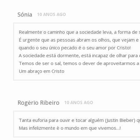
Sónia
10 ANOS AGO
Realmente o caminho que a sociedade leva, a forma de s
É urgente que as pessoas abram os olhos, que vejam e 
quando o seu único pecado é o seu amor por Cristo!
A sociedade está dormente, está incapaz de olhar para o
Temos de ser o sal, temos o dever de aproveitarmos a n
Um abraço em Cristo
Rogėrio Ribeiro
10 ANOS AGO
Tanta euforia para ouvir e tocar alguém (Justin Bieber
Mas infelizmente è o mundo em que vivemos…!