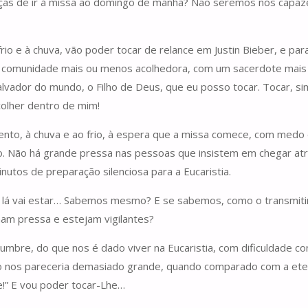
ças de ir à missa ao domingo de manhã? Não seremos nós capazes
io e à chuva, vão poder tocar de relance em Justin Bieber, e para e
ma comunidade mais ou menos acolhedora, com um sacerdote mais 
Salvador do mundo, o Filho de Deus, que eu posso tocar. Tocar, s
olher dentro de mim!
elento, à chuva e ao frio, à espera que a missa comece, com medo 
dão. Não há grande pressa nas pessoas que insistem em chegar a
utos de preparação silenciosa para a Eucaristia.
que lá vai estar… Sabemos mesmo? E se sabemos, como o transmit
am pressa e estejam vigilantes?
umbre, do que nos é dado viver na Eucaristia, com dificuldade co
o nos pareceria demasiado grande, quando comparado com a ete
e!” E vou poder tocar-Lhe…