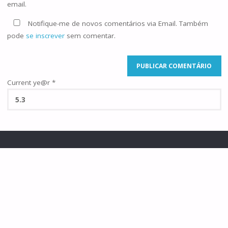
email.
Notifique-me de novos comentários via Email. Também
pode
se inscrever
sem comentar.
Current ye@r
*
©2025 Famílias de Caná
POWERED BY
SEPTERA
&
WORDPRESS.