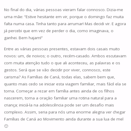
No final do dia, várias pessoas vieram falar connosco. Dizia-me
uma mãe: “Estive hesitante em vir, porque o domingo faz muita
falta numa casa. Tinha tanto para arrumar! Mas decidi vir. E agora
já percebi que em vez de perder o dia, como imaginava, o
ganhei. Bem hajam!”
Entre as várias pessoas presentes, estavam dois casais muito
novos: um, de noivos; o outro, recém-casado. Ambos escutavam
com muita atenção tudo o que ali aconteceu, as palavras e os
gestos. Será que se vão decidir por viver, connosco, este
carisma? As Famílias de Caná, todas elas, sabem bem que,
quanto mais cedo se iniciar esta viagem familiar, mais fácil ela se
torna. Começar a rezar em família antes ainda de os filhos
nascerem, torna a oração familiar uma rotina natural para a
criança; iniciá-la na adolescência pode ser um desafio mais
complexo. Assim, seria para nós uma enorme alegria ver chegar
Famílias de Caná ao Movimento ainda durante a sua lua de mel
🙂