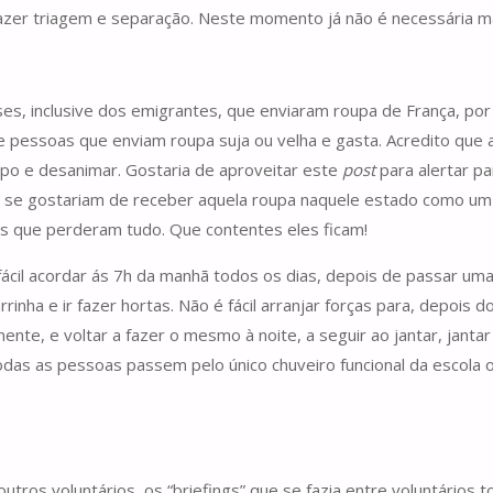
zer triagem e separação. Neste momento já não é necessária ma
s, inclusive dos emigrantes, que enviaram roupa de França, por 
de pessoas que enviam roupa suja ou velha e gasta. Acredito que
po e desanimar. Gostaria de aproveitar este
post
para alertar p
se gostariam de receber aquela roupa naquele estado como um p
as que perderam tudo. Que contentes eles ficam!
fácil acordar ás 7h da manhã todos os dias, depois de passar um
inha e ir fazer hortas. Não é fácil arranjar forças para, depois
iamente, e voltar a fazer o mesmo à noite, a seguir ao jantar, ja
todas as pessoas passem pelo único chuveiro funcional da escola
tros voluntários, os “briefings” que se fazia entre voluntários