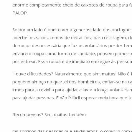
enorme completamente cheio de caixotes de roupa para fa
PALOP.
Se por um lado é bonito ver a generosidade dos portuguese
abertos os sacos, temos de deitar fora para reciclagem, 
de roupa desnecessária que faz os voluntários perder tem
enviarem roupa como forma de caridade, pensem primeiro 
por estrear. Essa roupa é de imediato entregue às pesso
Houve dificuldades? Naturalmente que sim, muitas! Não é 
pequeno almoço no quartel dos bombeiros, enfiar-se na carr
irmos para a cozinha para ajudar a lavar a louça, voluntar
para ajudar pessoas. E não é fácil esperar meia hora que 
Recompensas? Sim, muitas também!
Os sorrisos das pessoas que ajudávamos, o convívio com ou