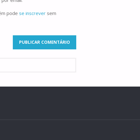
bém pode
se inscrever
sem