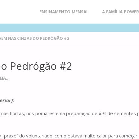
Skip
ENSINAMENTO MENSAL
A FAMÍLIA POWE
to
VEM NAS CINZAS DO PEDRÓGÃO #2
content
do Pedrógão #2
IA...
rior):
, nas hortas, nos pomares e na preparação de
kits
de sementes pa
a “praxe” do voluntariado: como estava muito calor para começar 