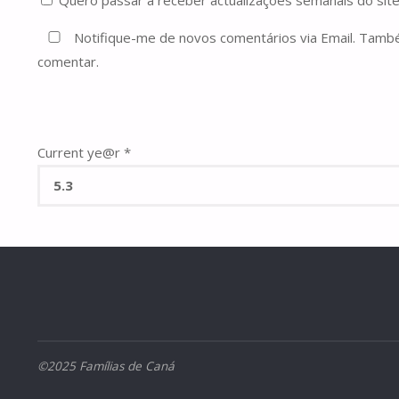
Notifique-me de novos comentários via Email. Tam
comentar.
Current ye@r
*
©2025 Famílias de Caná