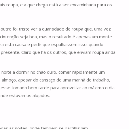
is roupa, e a que chega está a ser encaminhada para os
outro foi triste ver a quantidade de roupa que, uma vez
 a intenção seja boa, mas o resultado é apenas um monte
ara esta causa e pedir que espalhassem isso: quando
resente. Claro que há os outros, que enviam roupa ainda
a noite a dormir no chão duro, comer rapidamente um
 do almoço, apesar do cansaço de uma manhã de trabalho,
ntar esse tomado bem tarde para aproveitar ao máximo o dia
 onde estávamos alojados.
 todas as noites, onde também se partilhavam