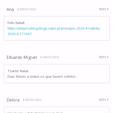
Ana
6 ANOS AGO
REPLY
Feliz Natal!
https://playmoblog.blogs.sapo.pt/presepio-2020-4-nativity-
2020-4-171067
Eduardo Miguel
6 ANOS AGO
REPLY
1Santo Natal.
Dias felizes a todos os que fazem colinho…
Delora
6 ANOS AGO
REPLY