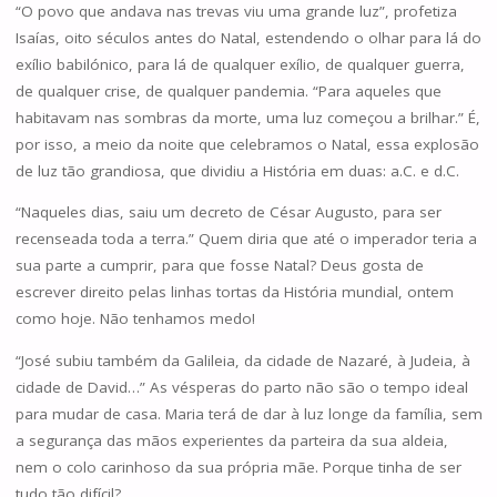
“O povo que andava nas trevas viu uma grande luz”, profetiza
Isaías, oito séculos antes do Natal, estendendo o olhar para lá do
exílio babilónico, para lá de qualquer exílio, de qualquer guerra,
de qualquer crise, de qualquer pandemia. “Para aqueles que
habitavam nas sombras da morte, uma luz começou a brilhar.” É,
por isso, a meio da noite que celebramos o Natal, essa explosão
de luz tão grandiosa, que dividiu a História em duas: a.C. e d.C.
“Naqueles dias, saiu um decreto de César Augusto, para ser
recenseada toda a terra.” Quem diria que até o imperador teria a
sua parte a cumprir, para que fosse Natal? Deus gosta de
escrever direito pelas linhas tortas da História mundial, ontem
como hoje. Não tenhamos medo!
“José subiu também da Galileia, da cidade de Nazaré, à Judeia, à
cidade de David…” As vésperas do parto não são o tempo ideal
para mudar de casa. Maria terá de dar à luz longe da família, sem
a segurança das mãos experientes da parteira da sua aldeia,
nem o colo carinhoso da sua própria mãe. Porque tinha de ser
tudo tão difícil?