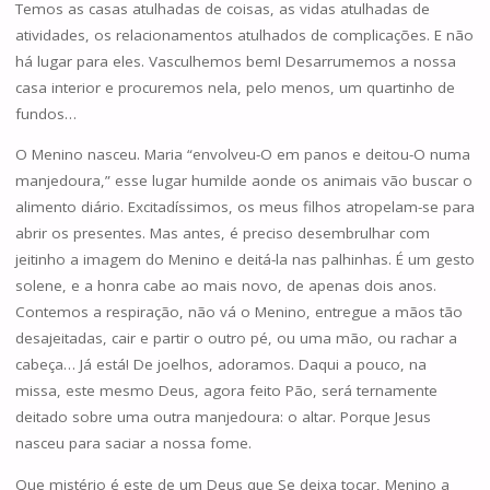
Temos as casas atulhadas de coisas, as vidas atulhadas de
atividades, os relacionamentos atulhados de complicações. E não
há lugar para eles. Vasculhemos bem! Desarrumemos a nossa
casa interior e procuremos nela, pelo menos, um quartinho de
fundos…
O Menino nasceu. Maria “envolveu-O em panos e deitou-O numa
manjedoura,” esse lugar humilde aonde os animais vão buscar o
alimento diário. Excitadíssimos, os meus filhos atropelam-se para
abrir os presentes. Mas antes, é preciso desembrulhar com
jeitinho a imagem do Menino e deitá-la nas palhinhas. É um gesto
solene, e a honra cabe ao mais novo, de apenas dois anos.
Contemos a respiração, não vá o Menino, entregue a mãos tão
desajeitadas, cair e partir o outro pé, ou uma mão, ou rachar a
cabeça… Já está! De joelhos, adoramos. Daqui a pouco, na
missa, este mesmo Deus, agora feito Pão, será ternamente
deitado sobre uma outra manjedoura: o altar. Porque Jesus
nasceu para saciar a nossa fome.
Que mistério é este de um Deus que Se deixa tocar, Menino a