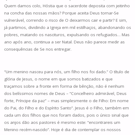
Quem damos colo, Hóstia que o sacerdote deposita com jeitinho
na concha das nossas mãos? Porque aceita Deus tornar-Se
vulnerável, correndo o risco de O deixarmos cair e partir? E sim,
já partimos, dividindo a Igreja em mil estilhaços, abandonando os
pobres, matando os nascituros, expulsando os refugiados… Mas
ano após ano, continua a ser Natal. Deus não parece medir as
consequências de Se nos entregar.
“Um menino nasceu para nós, um filho nos foi dado.” O título de
glória de Jesus, o nome em que somos batizados e que
traçamos sobre a fronte em forma de bênção, não é nenhum
dos belíssimos nomes de Deus – “Concelheiro admirável, Deus
forte, Príncipe da paz” – mas simplesmente o de Filho: Em nome
do Pai, do Filho e do Espírito Santo”. Jesus é o Filho, também em
cada um dos filhos que nos foram dados, pois o único sinal que
os anjos dão aos pastores é mesmo este: “encontrareis um
Menino recém-nascido”. Hoje é dia de contemplar os nossos