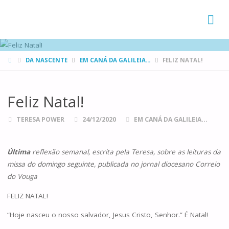
FAMÍLIAS
DE CANÁ
HOME
DA NASCENTE
EM CANÁ DA GALILEIA...
FELIZ NATAL!
Feliz Natal!
TERESA POWER
24/12/2020
EM CANÁ DA GALILEIA...
Última
reflexão semanal, escrita pela Teresa, sobre as leituras da
missa do domingo seguinte, publicada no jornal diocesano Correio
do Vouga
FELIZ NATAL!
“Hoje nasceu o nosso salvador, Jesus Cristo, Senhor.” É Natal!