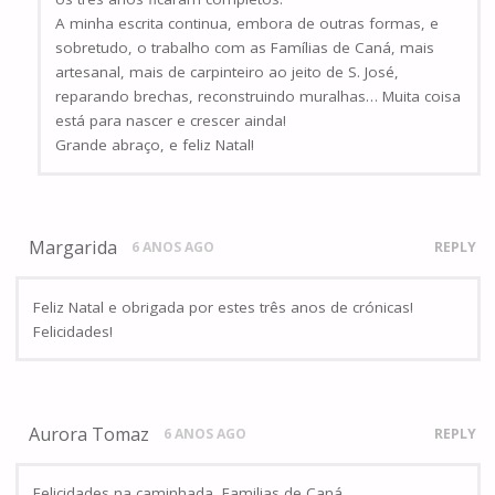
A minha escrita continua, embora de outras formas, e
sobretudo, o trabalho com as Famílias de Caná, mais
artesanal, mais de carpinteiro ao jeito de S. José,
reparando brechas, reconstruindo muralhas… Muita coisa
está para nascer e crescer ainda!
Grande abraço, e feliz Natal!
Margarida
6 ANOS AGO
REPLY
Feliz Natal e obrigada por estes três anos de crónicas!
Felicidades!
Aurora Tomaz
6 ANOS AGO
REPLY
Felicidades na caminhada, Familias de Caná.