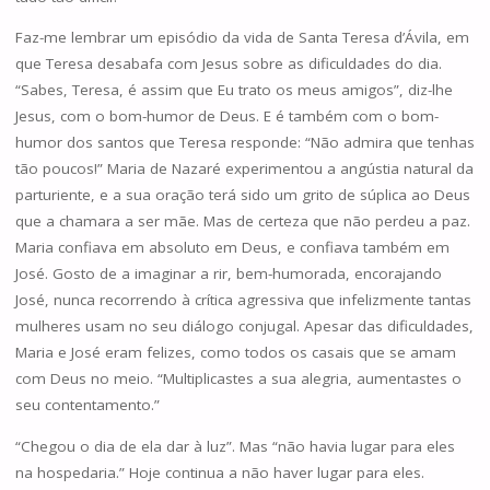
Faz-me lembrar um episódio da vida de Santa Teresa d’Ávila, em
que Teresa desabafa com Jesus sobre as dificuldades do dia.
“Sabes, Teresa, é assim que Eu trato os meus amigos”, diz-lhe
Jesus, com o bom-humor de Deus. E é também com o bom-
humor dos santos que Teresa responde: “Não admira que tenhas
tão poucos!” Maria de Nazaré experimentou a angústia natural da
parturiente, e a sua oração terá sido um grito de súplica ao Deus
que a chamara a ser mãe. Mas de certeza que não perdeu a paz.
Maria confiava em absoluto em Deus, e confiava também em
José. Gosto de a imaginar a rir, bem-humorada, encorajando
José, nunca recorrendo à crítica agressiva que infelizmente tantas
mulheres usam no seu diálogo conjugal. Apesar das dificuldades,
Maria e José eram felizes, como todos os casais que se amam
com Deus no meio. “Multiplicastes a sua alegria, aumentastes o
seu contentamento.”
“Chegou o dia de ela dar à luz”. Mas “não havia lugar para eles
na hospedaria.” Hoje continua a não haver lugar para eles.