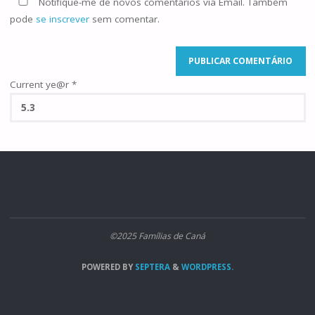
Notifique-me de novos comentários via Email. Também
pode
se inscrever
sem comentar.
Current ye@r
*
©2025 Famílias de Caná
POWERED BY
SEPTERA
&
WORDPRESS.