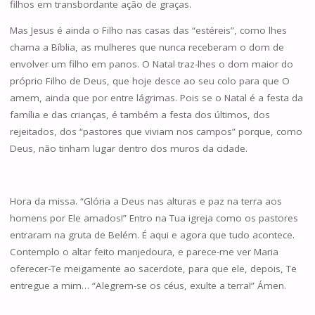
filhos em transbordante ação de graças.
Mas Jesus é ainda o Filho nas casas das “estéreis”, como lhes
chama a Bíblia, as mulheres que nunca receberam o dom de
envolver um filho em panos. O Natal traz-lhes o dom maior do
próprio Filho de Deus, que hoje desce ao seu colo para que O
amem, ainda que por entre lágrimas. Pois se o Natal é a festa da
família e das crianças, é também a festa dos últimos, dos
rejeitados, dos “pastores que viviam nos campos” porque, como
Deus, não tinham lugar dentro dos muros da cidade.
Hora da missa. “Glória a Deus nas alturas e paz na terra aos
homens por Ele amados!” Entro na Tua igreja como os pastores
entraram na gruta de Belém. É aqui e agora que tudo acontece.
Contemplo o altar feito manjedoura, e parece-me ver Maria
oferecer-Te meigamente ao sacerdote, para que ele, depois, Te
entregue a mim… “Alegrem-se os céus, exulte a terra!” Ámen.