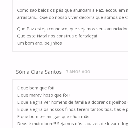
Como são belos os pés que anunciam a Paz, ecoou em 
arrastam… Que do nosso viver decorra que somos de C
Que Paz esteja connosco, que sejamos seus anunciador
Que este Natal nos construa e fortaleça!
Um bom ano, beijinhos
Sónia Clara Santos
7 ANOS AGO
E que bom que foi!!!
E que maravilhoso que foi!!!
E que alegria ver homens de família a dobrar os joelhos
E que alegria os nossos filhos terem tantos tios, tias e 
E que bom ter amigas que são irmãs.
Deus é muito bom!!! Sejamos nós capazes de levar o fogo