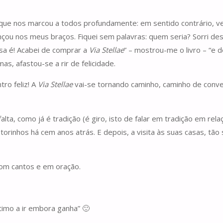
que nos marcou a todos profundamente: em sentido contrário, v
çou nos meus braços. Fiquei sem palavras: quem seria? Sorri des
a é! Acabei de comprar a
Via Stellae
” – mostrou-me o livro – “e d
as, afastou-se a rir de felicidade.
ro feliz! A
Via Stellae
vai-se tornando caminho, caminho de conv
alta, como já é tradição (é giro, isto de falar em tradição em re
storinhos há cem anos atrás. E depois, a visita às suas casas, t
om cantos e em oração.
ltimo a ir embora ganha” 🙂