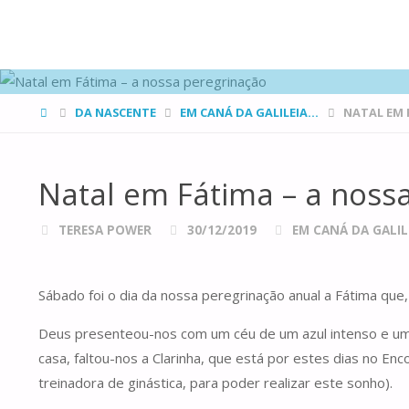
FAMÍLIAS
DE CANÁ
HOME
DA NASCENTE
EM CANÁ DA GALILEIA...
NATAL EM 
Natal em Fátima – a noss
TERESA POWER
30/12/2019
EM CANÁ DA GALILE
Sábado foi o dia da nossa peregrinação anual a Fátima qu
Deus presenteou-nos com um céu de um azul intenso e um s
casa, faltou-nos a Clarinha, que está por estes dias no Enc
treinadora de ginástica, para poder realizar este sonho).