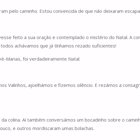
aram pelo caminho. Estou convencida de que não deixaram escap
esse feito a sua oração e contemplado o mistério do Natal. A c
á todos achávamos que já tínhamos rezado suficientes!
é-Marias, foi verdadeiramente Natal.
nos Valinhos, ajoelhámos e fizemos silêncio. E rezámos a consa
imo da colina. Aí também conversámos um bocadinho sobre o cami
ouco, e outros mordiscaram umas bolachas.