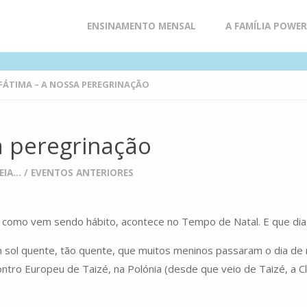
Skip
ENSINAMENTO MENSAL
A FAMÍLIA POWE
to
FÁTIMA – A NOSSA PEREGRINAÇÃO
content
a peregrinação
IA...
/
EVENTOS ANTERIORES
e, como vem sendo hábito, acontece no Tempo de Natal. E que dia
ol quente, tão quente, que muitos meninos passaram o dia de ma
ontro Europeu de Taizé, na Polónia (desde que veio de Taizé, a Cl