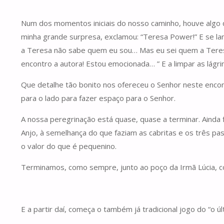
Num dos momentos iniciais do nosso caminho, houve algo 
minha grande surpresa, exclamou: “Teresa Power!” E se lan
a Teresa não sabe quem eu sou… Mas eu sei quem a Teres
encontro a autora! Estou emocionada… ” E a limpar as lágrim
Que detalhe tão bonito nos ofereceu o Senhor neste encont
para o lado para fazer espaço para o Senhor.
A nossa peregrinação está quase, quase a terminar. Ainda f
Anjo, à semelhança do que faziam as cabritas e os três pa
o valor do que é pequenino.
Terminamos, como sempre, junto ao poço da Irmã Lúcia, c
E a partir daí, começa o também já tradicional jogo do “o ú