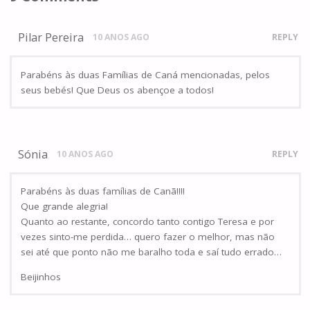
Pilar Pereira
10 ANOS AGO
REPLY
Parabéns às duas Famílias de Caná mencionadas, pelos
seus bebés! Que Deus os abençoe a todos!
Sónia
10 ANOS AGO
REPLY
Parabéns às duas famílias de Canã!!!!
Que grande alegria!
Quanto ao restante, concordo tanto contigo Teresa e por
vezes sinto-me perdida… quero fazer o melhor, mas não
sei até que ponto não me baralho toda e saí tudo errado…
Beijinhos