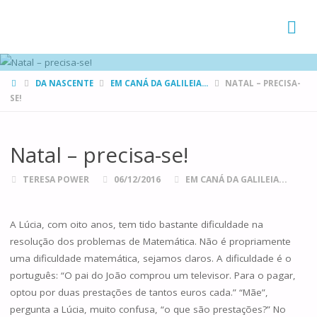
FAMÍLIAS
DE CANÁ
HOME
DA NASCENTE
EM CANÁ DA GALILEIA...
NATAL – PRECISA-
SE!
Natal – precisa-se!
TERESA POWER
06/12/2016
EM CANÁ DA GALILEIA...
A Lúcia, com oito anos, tem tido bastante dificuldade na
resolução dos problemas de Matemática. Não é propriamente
uma dificuldade matemática, sejamos claros. A dificuldade é o
português: “O pai do João comprou um televisor. Para o pagar,
optou por duas prestações de tantos euros cada.” “Mãe”,
pergunta a Lúcia, muito confusa, “o que são prestações?” No