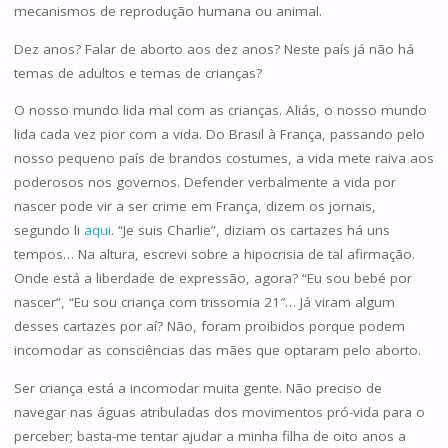
mecanismos de reprodução humana ou animal.
Dez anos? Falar de aborto aos dez anos? Neste país já não há
temas de adultos e temas de crianças?
O nosso mundo lida mal com as crianças. Aliás, o nosso mundo
lida cada vez pior com a vida. Do Brasil à França, passando pelo
nosso pequeno país de brandos costumes, a vida mete raiva aos
poderosos nos governos. Defender verbalmente a vida por
nascer pode vir a ser crime em França, dizem os jornais,
segundo li
aqui
. “Je suis Charlie”, diziam os cartazes há uns
tempos… Na altura, escrevi sobre a hipocrisia de tal afirmação.
Onde está a liberdade de expressão, agora? “Eu sou bebé por
nascer”, “Eu sou criança com trissomia 21″… Já viram algum
desses cartazes por aí? Não, foram proibidos porque podem
incomodar as consciências das mães que optaram pelo aborto.
Ser criança está a incomodar muita gente. Não preciso de
navegar nas águas atribuladas dos movimentos pró-vida para o
perceber; basta-me tentar ajudar a minha filha de oito anos a