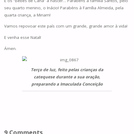
E os “Bebés de Caná” a nascer… Parabéns à família Santos, pelo
seu quarto menino, o Inácio! Parabéns à Família Almeida, pela
quarta criança, a Miriam!
Vamos repovoar este país com um grande, grande amor à vida!
E venha esse Natal!
Ámen.
Terço de luz, feito pelas crianças da
catequese durante a sua oração,
preparando a Imaculada Conceição
9 Comments